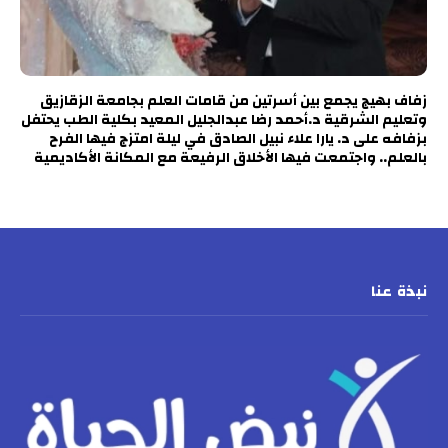
زفاف بهيج يجمع بين أسرتين من قامات العلم بجامعة الزقازيق
وتعليم الشرقية د.أحمد رضا عبدالجليل المعيد بكلية الطب يحتفل
بزفافه على د. يارا علاء نبيل الصادق في ليلة امتزج فيها الفرح
بالعلم.. واجتمعت فيها الأخلاق الرفيعة مع المكانة الأكاديمية
نبذة عنا