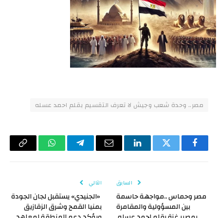
مصر.. وحدة شعب وجيش لا تعرف التقسيم بقلم احمد عسله
فيسبوك
تويتر
لينكدإن
البريد
تيلقرام
واتساب
Copy
الإلكتروني
Link
السابق
التالي
مصر وحماس ..مواجهة حاسمة
«الجنيدي» يستقبل لجان الجودة
بين المسؤولية والمقامرة
بمنيا القمح وشرق الزقازيق
بمصير غزة بقلم احمد عسله
ويؤكد دعم المنطقة لمعاهد