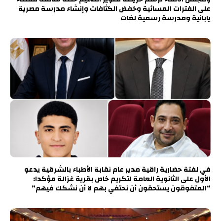
على الفترات المسائية وخفض الكثافات وإنشاء مدرسة مصرية
يابانية ومدرسة رسمية لغات
في لفتة حضارية راقية مدير عام نقابة الأطباء بالشرقية يدعو
الأول على الثانوية العامة لتكريم خاص بقرية غزالة مؤكدا:
“المتفوقون يستحقون أن نحتفي بهم لا أن نشكك فيهم”