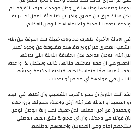
على مر التاريخ، كانت مصر نسيجًا واحدًا لا يتجزأ، يجمع بين
بدوها وصعيدها ودلتاها في وطن موحد لا يعرف التفرقة. لم
يكن هناك فرق بين مصري وآخر، بل كنا دائمًا نعمل تحت راية
واحدة، تجمعنا المحبة والانتماء لهذا الوطن العظيم.
في الآونة الأخيرة، ظهرت محاولات خبيثة لبث الفرقة بين أبناء
الشعب المصري عبر ترويج مفاهيم مغلوطة عن وجود تمييز
بين أبناء الوطن الواحد. لكن الحقيقة الثابتة التي يدركها
الجميع هي أن مصر، بمختلف فئاتها، كانت وستظل يدًا واحدة،
يقف شعبها صفًا متماسكًا خلف قيادته الحكيمة وجيشه
الباسل في مواجهة أي مخاطر أو تحديات.
لقد أثبت التاريخ أن مصر لا تعرف التقسيم، وأن أهلها في البدو
أو الصعيد أو الدلتا، هم أبناء أرض واحدة، يحمونها بأرواحهم
ويعملون من أجل رفعتها. نحن جميعًا تحت راية الوطن، نؤمن
بأن قوتنا في وحدتنا، وأن أي محاولة لشق الصف الوطني
ستتحطم أمام وعي المصريين وإخلاصهم لوطنهم.