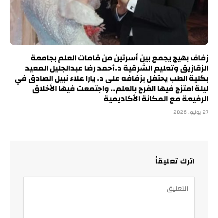
زفاف بهيج يجمع بين أسرتين من قامات العلم بجامعة
الزقازيق وتعليم الشرقية د.أحمد رضا عبدالجليل المعيد
بكلية الطب يحتفل بزفافه على د. يارا علاء نبيل الصادق في
ليلة امتزج فيها الفرح بالعلم.. واجتمعت فيها الأخلاق
الرفيعة مع المكانة الأكاديمية
27 يوليو، 2026
اترك تعليقاً