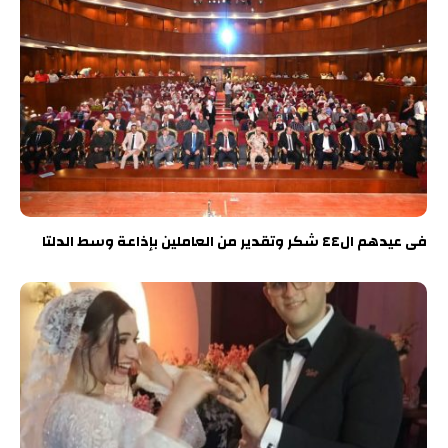
فى عيدهم ال٤٤ شكر وتقدير من العاملين بإذاعة وسط الدلتا