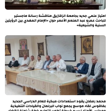
امتياز علمي جديد بجامعة الزقازيق مناقشة رسالة ماجستير
للباحث عمرو عبد المنعم الأعصر حول «الإمام المهدي بين الرؤيتين
السنية والشيعية»
محمد رمضان يقود استعدادات مبكرة للعام الدراسي الجديد
بفاقوس لقاء موسع يجمع نواب البرلمان والقيادات التنفيذية
ومجلس الأمناء لرسم خريطة تطوير التعليم خطة شاملة للقضاء