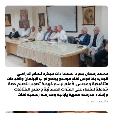
محمد رمضان يقود استعدادات مبكرة للعام الدراسي
الجديد بفاقوس لقاء موسع يجمع نواب البرلمان والقيادات
التنفيذية ومجلس الأمناء لرسم خريطة تطوير التعليم خطة
شاملة للقضاء على الفترات المسائية وخفض الكثافات
وإنشاء مدرسة مصرية يابانية ومدرسة رسمية لغات
4 أغسطس، 2026