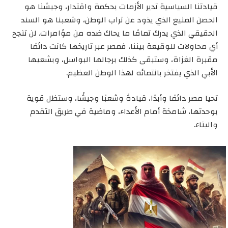
قيادتنا السياسية تدير الأزمات بحكمة واقتدار، وجيشنا هو
الحصن المنيع الذي يذود عن تراب الوطن، وشعبنا هو السند
الحقيقي الذي يدرك تمامًا ما يحاك ضده من مؤامرات. لن تنجح
أي محاولات للوقيعة بيننا، فمصر عبر تاريخها كانت دائمًا
مقبرة الغزاة، وستبقى كذلك برجالها البواسل، وبشعبها
الأبي الذي يفتخر بانتمائه لهذا الوطن العظيم.
تحيا مصر دائمًا وأبدًا، قيادةً وشعبًا وجيشًا، وستظل قوية
بوحدتها، شامخة أمام الأعداء، وماضية في طريق التقدم
والبناء.