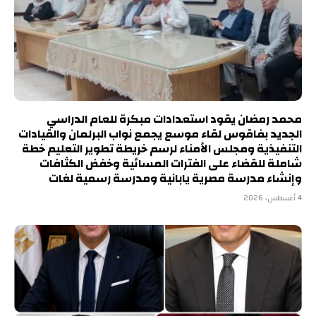
محمد رمضان يقود استعدادات مبكرة للعام الدراسي
الجديد بفاقوس لقاء موسع يجمع نواب البرلمان والقيادات
التنفيذية ومجلس الأمناء لرسم خريطة تطوير التعليم خطة
شاملة للقضاء على الفترات المسائية وخفض الكثافات
وإنشاء مدرسة مصرية يابانية ومدرسة رسمية لغات
4 أغسطس، 2026