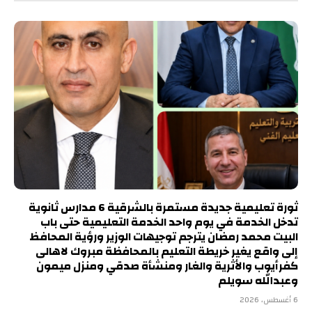
ثورة تعليمية جديدة مستمرة بالشرقية 6 مدارس ثانوية
تدخل الخدمة في يوم واحد الخدمة التعليمية حتى باب
البيت محمد رمضان يترجم توجيهات الوزير ورؤية المحافظ
إلى واقع يغير خريطة التعليم بالمحافظة مبروك لاهالى
كفرأيوب والأثرية والغار ومنشأة صدقي ومنزل ميمون
وعبدالله سويلم
6 أغسطس، 2026