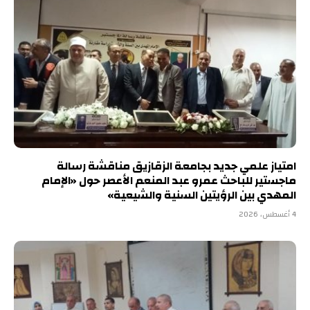
امتياز علمي جديد بجامعة الزقازيق مناقشة رسالة
ماجستير للباحث عمرو عبد المنعم الأعصر حول «الإمام
المهدي بين الرؤيتين السنية والشيعية»
4 أغسطس، 2026