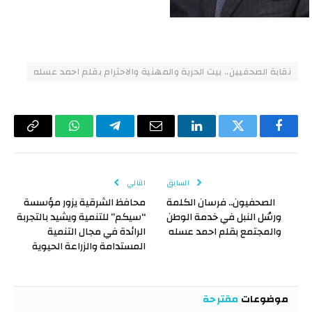
نقابة الصحفيين.. بيت الحرية والمهنية والاحترام بقلم احمد عسله
فيسبوك
تويتر
لينكدإن
البريد
تيلقرام
واتساب
Copy
الإلكتروني
Link
السابق
التالي
الصحفيون.. فرسان الكلمة
محافظ الشرقية يزور مؤسسة
ورسُل النبل في خدمة الوطن
“سيكم” للتنمية ويشيد بالتجربة
والمجتمع بقلم احمد عسله
الرائدة في مجال التنمية
المستدامة والزراعة الحيوية
موضوعات
مقترحة