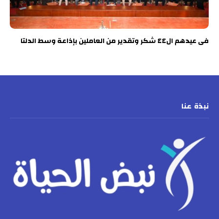
فى عيدهم ال٤٤ شكر وتقدير من العاملين بإذاعة وسط الدلتا
نبذة عنا