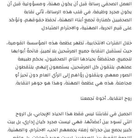
العمل الصحفي رسالة قبل أن يكون مهنة، ومسؤولية قبل أن
يكون مجرد وظيفة. في قلب هذه الرسالة، تأتي نقابة
الصحفيين كمنارة تجمع أبناء المهنة، تحفظ حقوقهم، وتؤكد
على قيم الحرية، المهنية، والاحترام المتبادل.
خلال الفترات الانتخابية، تظهر عظمة هذه المؤسسة القومية،
حيث تستقبل النقابة جميع المرشحين بلا تمييز، فاتحةً أبوابها
للجميع، محتفظةً بحيادها التام. الصحفيون، بحكم طبيعة
عملهم، يلتقون كل المرشحين، يستمعون إليهم، يلتقطون
الصور معهم، وينقلون رؤاهم إلى الرأي العام دون تحيز أو
مجاملة. هذه هي عظمة المهنة، وهذا هو جوهر النقابة.
روح النقابة.. أخوة تجمعنا
الجميل في نقابتنا ليس فقط هذا الحياد الإيجابي، بل الروح
التي تسود بين أعضائها. فهي ليست مجرد كيان إداري، بل بيت
كبير يجمع بين جدرانه زملاء يجمعهم الحب، الاحترام، والمهنية.
اللحمة القوية بين الصحفيين ليست مجرد شعارات، بل واقع