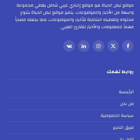
موقع نبض الحياة هو موقع إخباري عربي شامل يغطي مجموعة
واسعة من الأخبار والموضوعات، يتميز موقع نبض الحياة بتنوع
محتواه وتغطيته الشاملة للأخبار والموضوعات، مما يجعله مصدراً
مهماً للمعلومات والأخبار للقارئ العربي.
فيسبوك
X
الانستغرام
لينكدإن
VKontakte
(Twitter)
روابط تهمك
الرئيسية
من نحن
سياسة الخصوصية
فريق التحرير
اتصل بنا