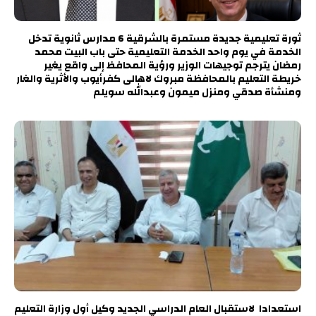
ثورة تعليمية جديدة مستمرة بالشرقية 6 مدارس ثانوية تدخل
الخدمة في يوم واحد الخدمة التعليمية حتى باب البيت محمد
رمضان يترجم توجيهات الوزير ورؤية المحافظ إلى واقع يغير
خريطة التعليم بالمحافظة مبروك لاهالى كفرأيوب والأثرية والغار
ومنشأة صدقي ومنزل ميمون وعبدالله سويلم
استعدادا لاستقبال العام الدراسي الجديد وكيل أول وزارة التعليم