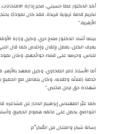
أكد الدكتور عطا حسيني، مدير إدارة الامتحانات،
تكريم قامة تربوية فريدة، فقد كان نموذجًا يحت
الأزهرية.”
بينما أشاد الدكتور صلاح حري، وكيل وزارة الأوقاف
يعرف الكلل، يعمل بإتقان وإخلاص كما قال النبي ﷺ
للناس، وحرصه على قضاء حوائجهم، وكان نموذجًا 
أما الأستاذ تامر الطحاوي، وكيل معهد بالأزهر،
خدمة زملائه وطلابه، وكان يتعامل مع الجميع ب
شهادة حق لرجل مخلص.”
كما عبّر المهندس إبراهيم الدحار عن مشاعره ق
التواضع، يحمل على عاتقه هموم الجميع، وأسلوب
رسالة شكر وامتنان من المُكرَّم