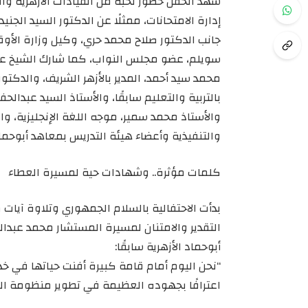
شهد الحفل حضور نخبة من القيادات الأزهرية وال
إدارة الامتحانات، ممثلًا عن الدكتور السيد الجني
جانب الدكتور صلاح محمد حري، وكيل وزارة الأوق
سويلم، عضو مجلس النواب، كما شارك الشيخ عادل 
محمد سيد أحمد، المدير بالأزهر الشريف، والدكتور
بالتربية والتعليم سابقًا، والأستاذ السيد عبدالح
والأستاذ محمد سمير، موجه اللغة الإنجليزية، و
والتنفيذية وأعضاء هيئة التدريس بمعاهد أبوحماد 
كلمات مؤثرة.. وشهادات حية لمسيرة العطاء
بدأت الاحتفالية بالسلام الجمهوري وتلاوة آيات 
التقدير والامتنان لمسيرة المستشار محمد عبدال
أبوحماد الأزهرية سابقًا:
“نحن اليوم أمام قامة كبيرة أفنت حياتها في خدم
اعترافًا بجهوده العظيمة في تطوير منظومة الع