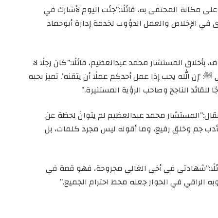
 على مكانة المحتفى به، قائلًا:”جئت اليوم لأشارك في
ذى في الإخلاص والعمل الدؤوب لخدمة إدارة أبوحماد
، بأخلاق المستشار محمد عبدالعظيم، قائلًا:”كان رجلًا لا
: ‘إن الله يحب إذا عمل أحدكم عملًا أن يتقنه’. تميز بحبه
للقائد الناجح وصاحب الرؤية المستنيرة.”
 فقال:”المستشار محمد عبدالعظيم لم يتوانَ لحظة عن
أدب جم وخلق رفيع، وما أقوله ليس مجرد كلمات، بل
ائلًا:”شهادتي في أخي الغالي مجروحة، فهو قمة في
ه الراقي في الحوار جعله محط احترام الجميع.”