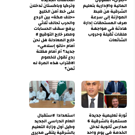
المالية والإدارية بتعليم
وتركيا وباكستان تدخلان
الشرقية من ضبط
على خط أمن الخليج
الموازنة إلى سرعة
«حلف مكة» بين الردع
صرف المستحقات إدارة
والحرب تحالف ثلاثي
هادئة في مواجهة
يرفع سقف الحسابات
ملفات ثقيلة وحروب
ومصر خارج التوقيع لا
الشائعات
خارج المعادلة هل نحن
أمام «ناتو إسلامي»
جديد؟ أم أمام مظلة
ردع تقول للخصوم
الاقتراب هذه المرة له
ثمن؟
ثورة تعليمية جديدة
استعدادا لاستقبال
مستمرة بالشرقية 6
العام الدراسي الجديد
مدارس ثانوية تدخل
وكيل أول وزارة التعليم
الخدمة في يوم واحد
بالشرقية يلتقي مديري