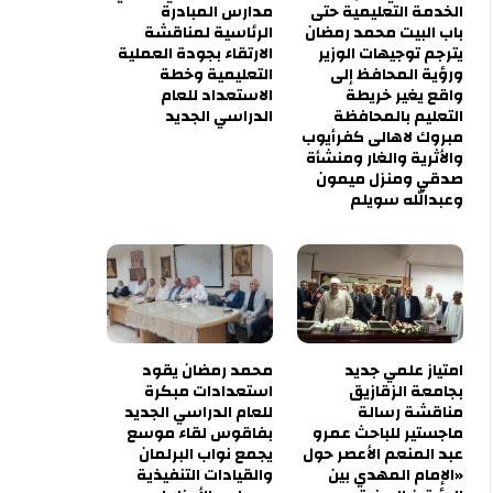
الخدمة التعليمية حتى
مدارس المبادرة
باب البيت محمد رمضان
الرئاسية لمناقشة
يترجم توجيهات الوزير
الارتقاء بجودة العملية
ورؤية المحافظ إلى
التعليمية وخطة
واقع يغير خريطة
الاستعداد للعام
التعليم بالمحافظة
الدراسي الجديد
مبروك لاهالى كفرأيوب
والأثرية والغار ومنشأة
صدقي ومنزل ميمون
وعبدالله سويلم
امتياز علمي جديد
محمد رمضان يقود
بجامعة الزقازيق
استعدادات مبكرة
مناقشة رسالة
للعام الدراسي الجديد
ماجستير للباحث عمرو
بفاقوس لقاء موسع
عبد المنعم الأعصر حول
يجمع نواب البرلمان
«الإمام المهدي بين
والقيادات التنفيذية