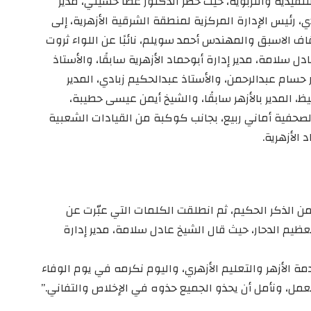
تنفيذية والتربوية، حيث حضر الدكتور عطا حسيني، مدير
دي، رئيس الإدارة المركزية لمنطقة الشرقية الأزهرية، إلى
اف الاسبق والمهندس أحمد سويلم، نائبًا عن اللواء ثروت
سلامة، مدير إدارة أبوحماد الأزهرية سابقًا، والأستاذ
 حسام عبدالرحمن، والأستاذ عبدالحكيم زبادي، المدير
فيظ، المدير بالأزهر سابقًا، والشيخ أيمن عيسى حطيبة،
الصحفية أماني ربيع، بجانب كوكبة من القيادات الشعبية
الأزهرية.
من الذكر الحكيم، ثم انطلقت الكلمات التي عبّرت عن
عظيم الدحار، حيث قال الشيخ عادل سلامة، مدير إدارة
ة الأزهر والتعليم الأزهري، واليوم نكرمه في يوم الوفاء
مل، ونأمل أن يحذو الجميع حذوه في الإخلاص والتفاني.”