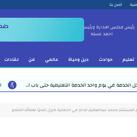
صية
اتصل بنا
رئيس مجلس الادارة ورئيس التحرير
احمد عسله
تعليم
حوادث
دين وحياة
عالمي
فن
لقاءات
استعدادا لاستقبال العام الدراسي 
م المستشار محمد عبدالعظيم الدحار في احتفالية كبرى تقديرًا لعطائه المتميز