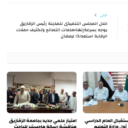
الإلكتروني
Link
التالي
خلال المجلس التنفيذى للمدينة رئيس الزقازيق
يوجه بسرعةإنهاءملفات التصالح وتكثيف حملات
الرقابة استعدادًا لرمضان
تقبال العام الدراسي
امتياز علمي جديد بجامعة الزقازيق
ول وزارة التعليم
مناقشة رسالة ماجستير للباحث