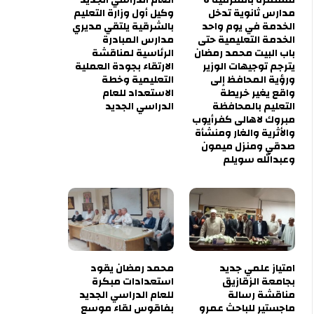
مدارس ثانوية تدخل
وكيل أول وزارة التعليم
الخدمة في يوم واحد
بالشرقية يلتقي مديري
الخدمة التعليمية حتى
مدارس المبادرة
باب البيت محمد رمضان
الرئاسية لمناقشة
يترجم توجيهات الوزير
الارتقاء بجودة العملية
ورؤية المحافظ إلى
التعليمية وخطة
واقع يغير خريطة
الاستعداد للعام
التعليم بالمحافظة
الدراسي الجديد
مبروك لاهالى كفرأيوب
والأثرية والغار ومنشأة
صدقي ومنزل ميمون
وعبدالله سويلم
امتياز علمي جديد
محمد رمضان يقود
بجامعة الزقازيق
استعدادات مبكرة
مناقشة رسالة
للعام الدراسي الجديد
ماجستير للباحث عمرو
بفاقوس لقاء موسع