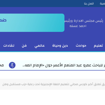
صية
اتصل بنا
رئيس مجلس الادارة ورئيس التحرير
احمد عسله
تعليم
حوادث
دين وحياة
عالمي
فن
لقاءات
«الإمام المه...
محمد رمضان يقود استعدادات مبكرة للع
زيق تطلق أكبر كورس مجاني لتعليم اللغة الإنجليزية تحت رعاية حزب مستقبل وطن