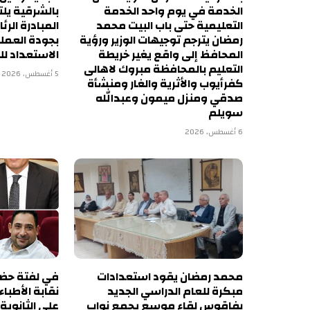
الخدمة في يوم واحد الخدمة
بالشرقية يل
التعليمية حتى باب البيت محمد
المبادرة الرئ
رمضان يترجم توجيهات الوزير ورؤية
بجودة العمل
المحافظ إلى واقع يغير خريطة
الاستعداد لل
التعليم بالمحافظة مبروك لاهالى
5 أغسطس، 2026
كفرأيوب والأثرية والغار ومنشأة
صدقي ومنزل ميمون وعبدالله
سويلم
6 أغسطس، 2026
محمد رمضان يقود استعدادات
في لفتة حضار
مبكرة للعام الدراسي الجديد
نقابة الأطباء
بفاقوس لقاء موسع يجمع نواب
على الثانوية