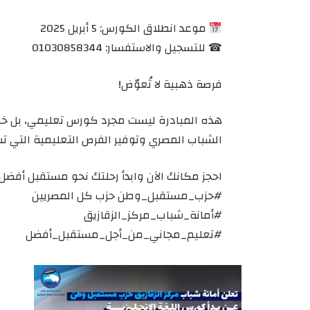
موعد انطلاق الكورس: 5 أبريل 2025
☎ للتسجيل والاستفسار: 01030858344
فرصة ذهبية لا تُعوّض!
هذه المبادرة ليست مجرد كورس تعليمي، بل خ
الشباب المصري وتوفير الفرص التعليمية التي ت
احجز مكانك الآن وابدأ رحلتك نحو مستقبل أفضل!
#حزب_مستقبل_وطن حزب كل المصريين
#أمانة_شباب_مركز_الزقازيق
#تعليم_مجاني_من_أجل_مستقبل_أفضل