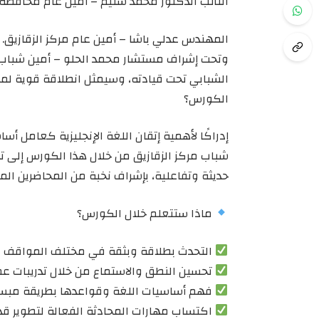
النائب الدكتور محمد سليم – أمين عام محافظة 
المهندس عدلي باشا – أمين عام مركز الزقازيق.
وتحت إشراف مستشار محمد الحلو – أمين شباب ا
الشبابي تحت قيادته، وسيمثل انطلاقة قوية لمز
الكورس؟
إدراكًا لأهمية إتقان اللغة الإنجليزية كعامل 
شباب مركز الزقازيق من خلال هذا الكورس إلى 
حديثة وتفاعلية، بإشراف نخبة من المحاضرين ال
ماذا ستتعلم خلال الكورس؟
التحدث بطلاقة وبثقة في مختلف المواقف ال
تحسين النطق والاستماع من خلال تدريبات عم
فهم أساسيات اللغة وقواعدها بطريقة مب
اكتساب مهارات المحادثة الفعالة لتطوير قدر