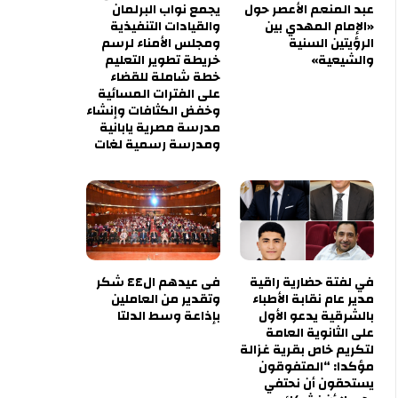
عبد المنعم الأعصر حول
يجمع نواب البرلمان
«الإمام المهدي بين
والقيادات التنفيذية
الرؤيتين السنية
ومجلس الأمناء لرسم
والشيعية»
خريطة تطوير التعليم
خطة شاملة للقضاء
على الفترات المسائية
وخفض الكثافات وإنشاء
مدرسة مصرية يابانية
ومدرسة رسمية لغات
في لفتة حضارية راقية
فى عيدهم ال٤٤ شكر
مدير عام نقابة الأطباء
وتقدير من العاملين
بالشرقية يدعو الأول
بإذاعة وسط الدلتا
على الثانوية العامة
لتكريم خاص بقرية غزالة
مؤكدا: “المتفوقون
يستحقون أن نحتفي