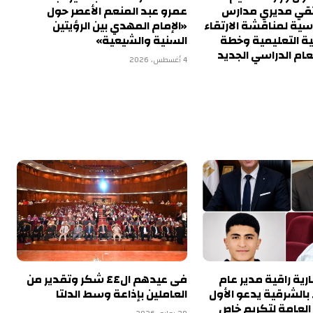
تقي مديري مدارس
عمرو عبد المنعم الأعصر حول
اسية لمناقشة الارتقاء
«الإمام المهدي بين الرؤيتين
ية التعليمية وخطة
السنية والشيعية»
عام الدراسي الجديد
4 أغسطس، 2026
ية راقية مدير عام
فى عيدهم ال٤٤ شكر وتقدير من
 بالشرقية يدعو الأول
العاملين بإذاعة وسط الدلتا
 العامة لتكريم خاص