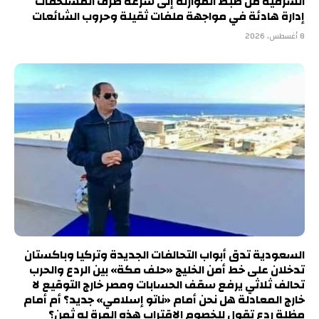
الشرقية من ضبط الموازنة إلى سرعة صرف المستحقات
إدارة هادئة في مواجهة ملفات ثقيلة وحروب الشائعات
8 أغسطس، 2026
السعودية تدق أبواب التحالفات الجديدة وتركيا وباكستان
تدخلان على خط أمن الخليج «حلف مكة» بين الردع والحرب
تحالف ثلاثي يرفع سقف الحسابات ومصر خارج التوقيع لا
خارج المعادلة هل نحن أمام «ناتو إسلامي» جديد؟ أم أمام
مظلة ردع تقول للخصوم الاقتراب هذه المرة له ثمن؟