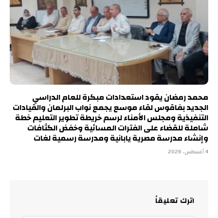
محمد رمضان يقود استعدادات مبكرة للعام الدراسي
الجديد بفاقوس لقاء موسع يجمع نواب البرلمان والقيادات
التنفيذية ومجلس الأمناء لرسم خريطة تطوير التعليم خطة
شاملة للقضاء على الفترات المسائية وخفض الكثافات
وإنشاء مدرسة مصرية يابانية ومدرسة رسمية لغات
4 أغسطس، 2026
اترك تعليقاً