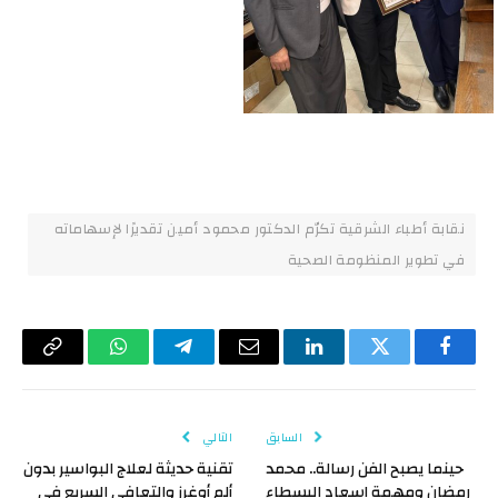
نقابة أطباء الشرقية تكرّم الدكتور محمود أمين تقديرًا لإسهاماته
في تطوير المنظومة الصحية
فيسبوك
تويتر
لينكدإن
البريد
تيلقرام
واتساب
Copy
الإلكتروني
Link
السابق
التالي
حينما يصبح الفن رسالة.. محمد
تقنية حديثة لعلاج البواسير بدون
رمضان ومهمة إسعاد البسطاء
ألم أوغرز والتعافي السريع في