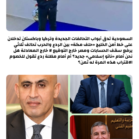
السعودية تدق أبواب التحالفات الجديدة وتركيا وباكستان تدخلان
على خط أمن الخليج «حلف مكة» بين الردع والحرب تحالف ثلاثي
يرفع سقف الحسابات ومصر خارج التوقيع لا خارج المعادلة هل
نحن أمام «ناتو إسلامي» جديد؟ أم أمام مظلة ردع تقول للخصوم
الاقتراب هذه المرة له ثمن؟