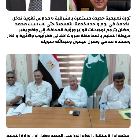
ثورة تعليمية جديدة مستمرة بالشرقية 6 مدارس ثانوية تدخل
الخدمة في يوم واحد الخدمة التعليمية حتى باب البيت محمد
رمضان يترجم توجيهات الوزير ورؤية المحافظ إلى واقع يغير
خريطة التعليم بالمحافظة مبروك لاهالى كفرأيوب والأثرية والغار
ومنشأة صدقي ومنزل ميمون وعبدالله سويلم
استعدادا لاستقبال العام الدراسي الجديد وكيل أول وزارة التعليم