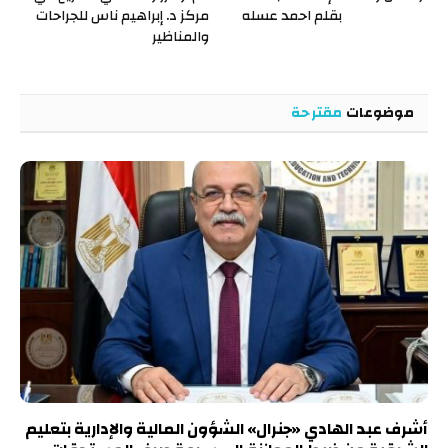
بقلم احمد عسله
مركز د. إبراهيم ناس للجراحات
والمناظير
موضوعات
مقترحة
أشرف عبد الهادي «جنرال» الشؤون المالية والإدارية بتعليم