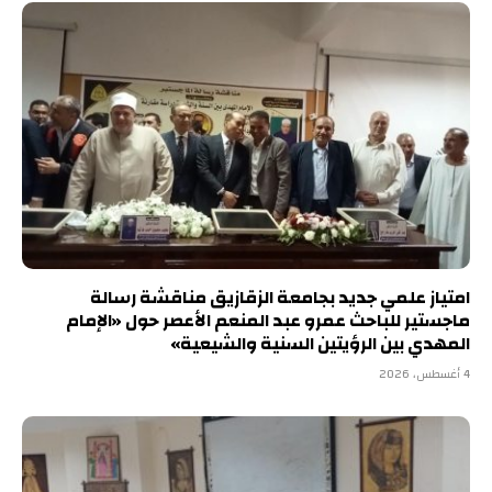
امتياز علمي جديد بجامعة الزقازيق مناقشة رسالة
ماجستير للباحث عمرو عبد المنعم الأعصر حول «الإمام
المهدي بين الرؤيتين السنية والشيعية»
4 أغسطس، 2026