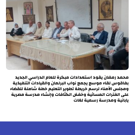
محمد رمضان يقود استعدادات مبكرة للعام الدراسي الجديد
بفاقوس لقاء موسع يجمع نواب البرلمان والقيادات التنفيذية
ومجلس الأمناء لرسم خريطة تطوير التعليم خطة شاملة للقضاء
على الفترات المسائية وخفض الكثافات وإنشاء مدرسة مصرية
يابانية ومدرسة رسمية لغات