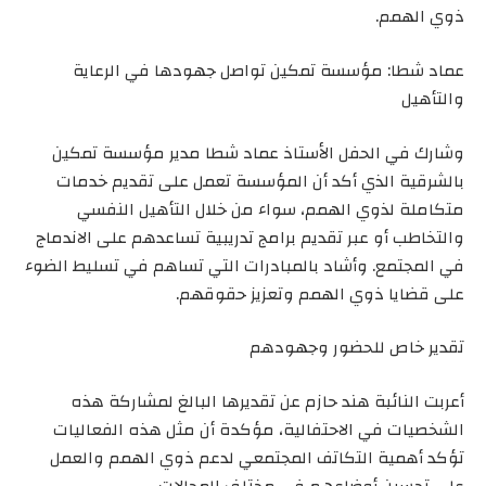
ذوي الهمم.
عماد شطا: مؤسسة تمكين تواصل جهودها في الرعاية
والتأهيل
وشارك في الحفل الأستاذ عماد شطا مدير مؤسسة تمكين
بالشرقية الذي أكد أن المؤسسة تعمل على تقديم خدمات
متكاملة لذوي الهمم، سواء من خلال التأهيل النفسي
والتخاطب أو عبر تقديم برامج تدريبية تساعدهم على الاندماج
في المجتمع. وأشاد بالمبادرات التي تساهم في تسليط الضوء
على قضايا ذوي الهمم وتعزيز حقوقهم.
تقدير خاص للحضور وجهودهم
أعربت النائبة هند حازم عن تقديرها البالغ لمشاركة هذه
الشخصيات في الاحتفالية، مؤكدة أن مثل هذه الفعاليات
تؤكد أهمية التكاتف المجتمعي لدعم ذوي الهمم والعمل
على تحسين أوضاعهم في مختلف المجالات.