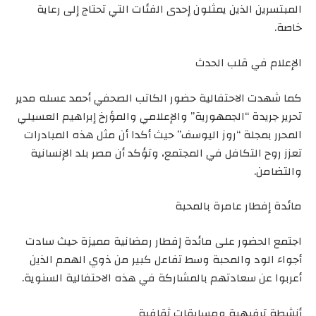
المبتسرين الذين يمثلون إحدى الفئات التي تحتاج إلى رعاية
خاصة.
الإعلام في قلب الحدث
كما شهدت الاحتفالية حضور الكاتب الصحفي أحمد عسله مدير
تحرير جريدة “الجمهورية” والإعلامي والمؤرخ إبراهيم العسيلي
المحرر بمجلة “روز اليوسف” حيث أكدا أن مثل هذه المبادرات
تعزز روح التكافل في المجتمع، وتؤكد أن مصر بلد الإنسانية
والتضامن.
مائدة إفطار عامرة بالمحبة
اجتمع الحضور على مائدة إفطار رمضانية مميزة حيث سادت
أجواء الود والمحبة وسط تفاعل كبير من ذوي الهمم الذين
أعربوا عن سعادتهم بالمشاركة في هذه الاحتفالية السنوية.
أنشطة ترفيهية ومسابقات ثقافية