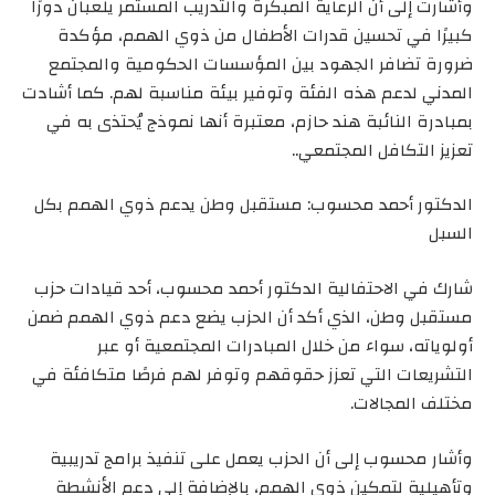
وأشارت إلى أن الرعاية المبكرة والتدريب المستمر يلعبان دورًا
كبيرًا في تحسين قدرات الأطفال من ذوي الهمم، مؤكدة
ضرورة تضافر الجهود بين المؤسسات الحكومية والمجتمع
المدني لدعم هذه الفئة وتوفير بيئة مناسبة لهم. كما أشادت
بمبادرة النائبة هند حازم، معتبرة أنها نموذج يُحتذى به في
تعزيز التكافل المجتمعي..
الدكتور أحمد محسوب: مستقبل وطن يدعم ذوي الهمم بكل
السبل
شارك في الاحتفالية الدكتور أحمد محسوب، أحد قيادات حزب
مستقبل وطن، الذي أكد أن الحزب يضع دعم ذوي الهمم ضمن
أولوياته، سواء من خلال المبادرات المجتمعية أو عبر
التشريعات التي تعزز حقوقهم وتوفر لهم فرصًا متكافئة في
مختلف المجالات.
وأشار محسوب إلى أن الحزب يعمل على تنفيذ برامج تدريبية
وتأهيلية لتمكين ذوي الهمم، بالإضافة إلى دعم الأنشطة