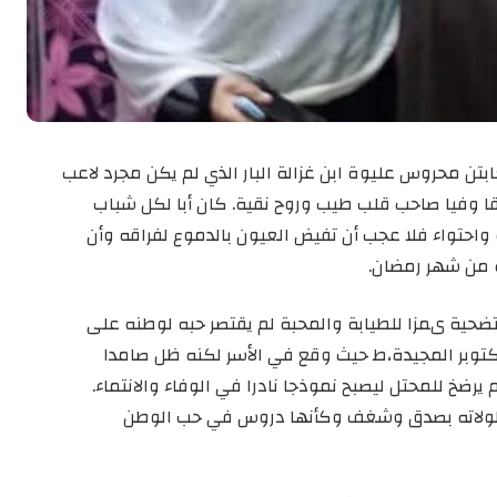
بتن محروس عليوة ابن غزالة البار الذي لم يكن مجرد لاعب
ا وفيا صاحب قلب طيب وروح نقية. كان أبا لكل شباب
 واحتواء فلا عجب أن تفيض العيون بالدموع لفراقه وأن
ة من شهر رمضان.
تضحية ىمزا للطيابة والمحبة لم يقتصر حبه لوطنه على
كتوبر المجيدة،ط حيث وقع في الأسر لكنه ظل صامدا
ضخ للمحتل ليصبح نموذجا نادرا في الوفاء والانتماء.
بطولاته بصدق وشغف وكأنها دروس في حب الوطن