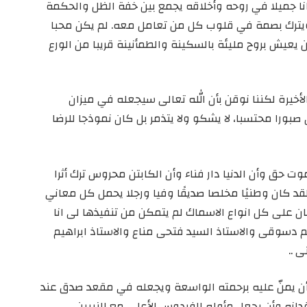
نا جميلا في روحه وأخلاقه يجمع بين خفة الظل والحكمة
ويترك بصمة في قلوب كل من تعامل معه. لم يكن محبا
 يعيش بروح مليئة بالسكينة والطمأنينة قريبا من الورع
خيرة لكننا نوقن بأن الله تعالى سيجعله في ميزان
صبورا محتسبا، لا يشكو ولا يتذمر بل كان نموذجا للرضا
موت حق وأن الدنيا دار فناء وأن الكابتن محروس ترك أثرا
كان وطنيًا مخلصا صديقًا وفيا ورجلا يحمل كل معاني
 على كل انواع الاسماك لم يتمكن من تنفيذها لى انا
 دسوقى والاستاذ السيد فتحى مناع والاستاذ ابراهيم
 ..
وأن يمنّ عليه برحمته الواسعة ويجعله في مقعد صدق عند
قدانه وأن يجعل مأواه الفردوس الأعلى مع النبيين