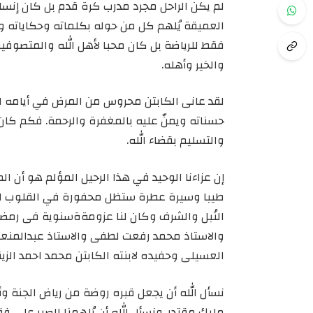
لم يكن الراحل مجرد مدرب كرة قدم بل كان إنسا
العميقة يُلهم كل من حوله بكلماته وحكاياته 
فقط للرياضة بل كان محبا لأهل الله والمتصوفين
والخير وأهله.
لقد عانى الكابتن محروس من المرض في أيامه الأ
حسناته ويمنّ عليه بالمغفرة والرحمة. فكم كان 
والتسليم بقضاء الله.
إن عزاءنا الوحيد في هذا الرحيل المؤلم هو أن ال
طيبا وسيرة عطرة ستظل محفورة في القلوب لقد 
النُبل والشرف وكان لنا عزومةةسنوية فى رمضان
والاستاذ محمد رفعت لطفى والاستاذ عبدالمنعم
العسيلى وحفيده لابنته الكابتن محمد احمد الزينى
نسأل الله أن يجعل قبره روضة من رياض الجنة 
مليك مقتدر. ونسأل الله أن يُلهمنا الصبر على ف