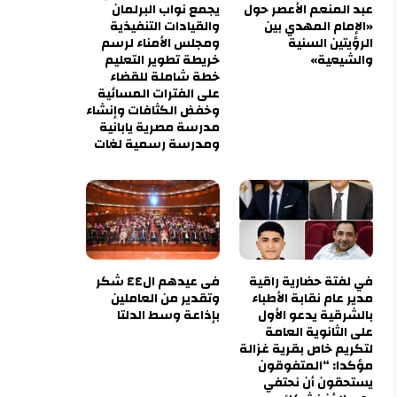
عبد المنعم الأعصر حول
يجمع نواب البرلمان
«الإمام المهدي بين
والقيادات التنفيذية
الرؤيتين السنية
ومجلس الأمناء لرسم
والشيعية»
خريطة تطوير التعليم
خطة شاملة للقضاء
على الفترات المسائية
وخفض الكثافات وإنشاء
مدرسة مصرية يابانية
ومدرسة رسمية لغات
في لفتة حضارية راقية
فى عيدهم ال٤٤ شكر
مدير عام نقابة الأطباء
وتقدير من العاملين
بالشرقية يدعو الأول
بإذاعة وسط الدلتا
على الثانوية العامة
لتكريم خاص بقرية غزالة
مؤكدا: “المتفوقون
يستحقون أن نحتفي