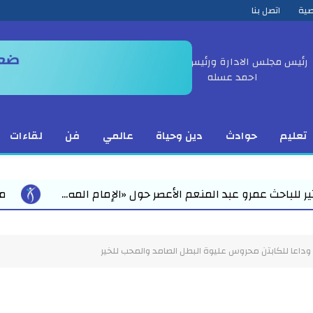
صية
اتصل بنا
رئيس مجلس الادارة ورئيس التحرير
احمد عسله
تعليم
حوادث
دين وحياة
عالمي
فن
لقاءات
ول «الإمام المه...
محمد رمضان يقود استعدادات مبكرة 
. وداعا للكابتن محروس عليوة البطل الصامد والمحب للخير