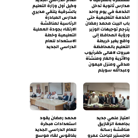
مدارس ثانوية تدخل
وكيل أول وزارة التعليم
الخدمة في يوم واحد
بالشرقية يلتقي مديري
الخدمة التعليمية حتى
مدارس المبادرة
باب البيت محمد رمضان
الرئاسية لمناقشة
يترجم توجيهات الوزير
الارتقاء بجودة العملية
ورؤية المحافظ إلى
التعليمية وخطة
واقع يغير خريطة
الاستعداد للعام
التعليم بالمحافظة
الدراسي الجديد
مبروك لاهالى كفرأيوب
والأثرية والغار ومنشأة
صدقي ومنزل ميمون
وعبدالله سويلم
امتياز علمي جديد
محمد رمضان يقود
بجامعة الزقازيق
استعدادات مبكرة
مناقشة رسالة
للعام الدراسي الجديد
ماجستير للباحث عمرو
بفاقوس لقاء موسع