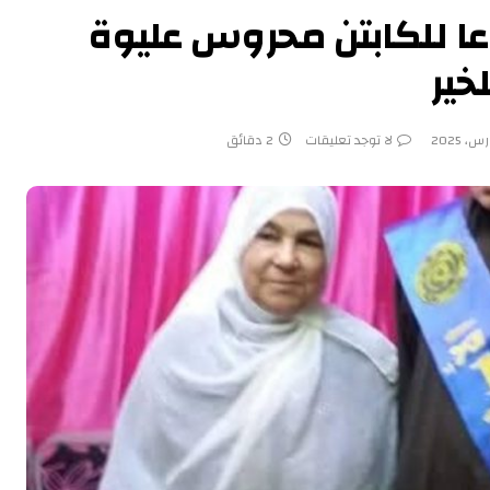
اعا للكابتن محروس عليوة
خير
لا توجد تعليقات
2 دقائق