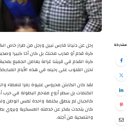
رحل عن دنيانا فارس نبيل ورجل من طراز خاص الكا
مشاركة
كرة قدم أو مدرب محنك بل كان أخا كبيرا وصديق
كرة القدم في قريتنا غزالة يعامل الجميع بمحبة
تحزن القلوب على رحيله في هذه الأيام المبارك
لقد كان الكابتن محروس عليوة رمزا للعطاء وال
الكلمات بل سطر أروع ملاحم البطولة في حرب أ
كالجبال لم ينطق بكلمة واحدة تمس الوطن ولم ير
كان يتحدث بفخر عن خدمته العسكرية ويروي 
والتضحية من أجله.