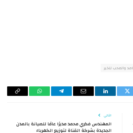
امد والمحب للخير
تويتر
لينكدإن
البريد
تيلقرام
واتساب
Copy
الإلكتروني
Link
التالي
المهندس فكري محمد مديرًا عامًا للصيانة بالمدن
الجديدة بشركة القناة لتوزيع الكهرباء