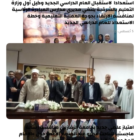
استعدادا لاستقبال العام الدراسي الجديد وكيل أول وزارة
التعليم بالشرقية يلتقي مديري مدارس المبادرة الرئاسية
لمناقشة الارتقاء بجودة العملية التعليمية وخطة
الاستعداد للعام الدراسي الجديد
5 أغسطس، 2026
امتياز علمي جديد بجامعة الزقازيق مناقشة رسالة
ماجستير للباحث عمرو عبد المنعم الأعصر حول «الإمام