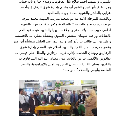
ببلبيس، والشهيد أحمد صلاح بلال بفاقوس، وصلاح جيارة بأبو حماد،
وهربيط ع بأبو كبير والشيخ أبو هاشم بإدارة شرق الزقازيق وأحمد
عرابي بالعاشر والشهيد محمد جودة بالصالحية
وبالنسبة للمرحلة الابتدائية تم تصعيد مدرسة الشهيد محمد شرف
غريب بديرب نجم والحرية 2 بالصالحية وكفر صقر ت س، والشهيد
لطفي حبيب ب بأولاد صقر والجلاء ب بههيا والشهيد عبده عبد الحي
بالقنايات ورأفت شومان بمشتول السوق ومنشأة بشارة ب بالحسينية
وعلي بن أبي طالب ب بأبو كبير وعبد النور عبد الجليل بمنشأة أبو عمر
وعمر مكرم ب بمنيا القمح والشهيد اسلام عبد المنعم بإدارة شرق
الزقازيق وبهنباي الجديدة بإدارة غرب الزقازيق والبطل علي فهمي ب
بفاقوس والأقصى ت.س بالعاشر من رمضان عبد الله الشرقاوي ب
بالقرين وصان القبلية ب بصان الحجر وشاهين بالإبراهيمية والنصر
الخاصة ببلبيس والسلام2 بأبو حماد.