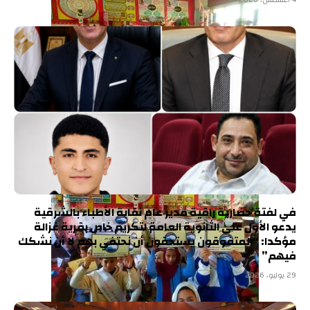
في لفتة حضارية راقية مدير عام نقابة الأطباء بالشرقية
يدعو الأول على الثانوية العامة لتكريم خاص بقرية غزالة
مؤكدا: “المتفوقون يستحقون أن نحتفي بهم لا أن نشكك
فيهم”
29 يوليو، 2026