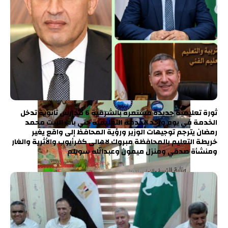
ثورة تعليمية جديدة مستمرة بالشرقية 6 مدارس ثانوية تدخل
الخدمة في يوم واحد الخدمة التعليمية حتى باب البيت محمد
رمضان يترجم توجيهات الوزير ورؤية المحافظ إلى واقع يغير
خريطة التعليم بالمحافظة مبروك لاهالى كفرأيوب والأثرية والغار
ومنشأة صدقي ومنزل ميمون وعبدالله سويلم