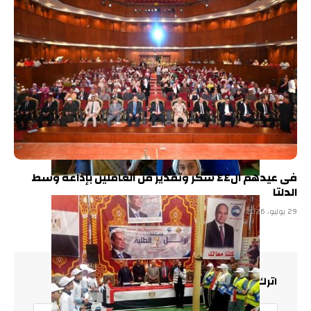
فى عيدهم ال٤٤ شكر وتقدير من العاملين بإذاعة وسط
الدلتا
29 يوليو، 2026
اترك تعليقاً