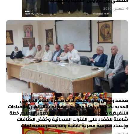
المهدي بين الرؤيتين السنية والشيعية»
4 أغسطس، 2026
محمد رمضان يقود استعدادات مبكرة للعام الدراسي
الجديد بفاقوس لقاء موسع يجمع نواب البرلمان والقيادات
التنفيذية ومجلس الأمناء لرسم خريطة تطوير التعليم خطة
شاملة للقضاء على الفترات المسائية وخفض الكثافات
وإنشاء مدرسة مصرية يابانية ومدرسة رسمية لغات
4 أغسطس، 2026