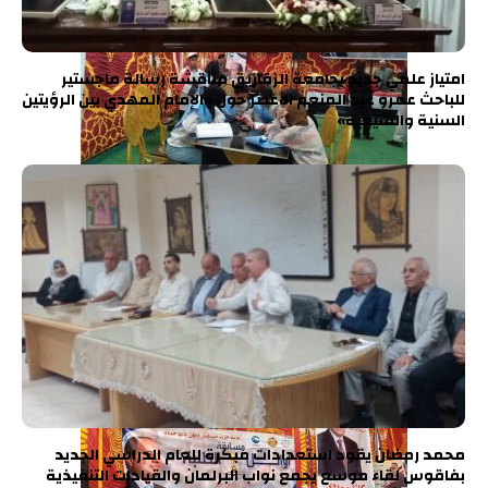
امتياز علمي جديد بجامعة الزقازيق مناقشة رسالة ماجستير
للباحث عمرو عبد المنعم الأعصر حول «الإمام المهدي بين الرؤيتين
السنية والشيعية»
محمد رمضان يقود استعدادات مبكرة للعام الدراسي الجديد
بفاقوس لقاء موسع يجمع نواب البرلمان والقيادات التنفيذية