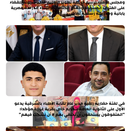
ومجلس الأمناء لرسم خريطة تطوير التعليم خطة شاملة للقضاء
على الفترات المسائية وخفض الكثافات وإنشاء مدرسة مصرية
يابانية ومدرسة رسمية لغات
في لفتة حضارية راقية مدير عام نقابة الأطباء بالشرقية يدعو
الأول على الثانوية العامة لتكريم خاص بقرية غزالة مؤكدا:
“المتفوقون يستحقون أن نحتفي بهم لا أن نشكك فيهم”