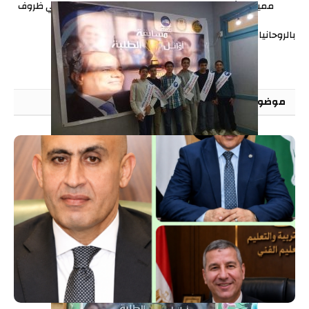
مميزة للشيخ محمود صابر..
المجيدي بعد تغيبها في ظروف
سهرة رمضانية عامرة
غامضة بالشرقية
بالروحانيات في منزل الشيخ زكريا
الخطيب بصفط الحنا
موضوعات
مقترحة