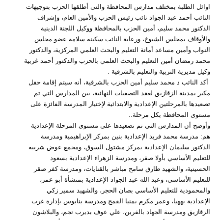
اوائل الطلبة بمختلف مدارس المحافظة والتى أطلقها الحزب بتوجيهات
النائب أحمد عبد الجواد نائب رئيس الحزب والأمين العام، وإشراف
الدكتور محمد سليم، أمين الحزب بالمحافظة ووكيل اللجنة الدينية
والأوقاف بمجلس الشيوخ، ورعاية النائب سكينه سلامة عضو مجلس
النواب وأمين مساعد أمانة التعليم والبحث العلمي المركزية، والدكتور
محمد رمضان أمين التعليم والبحث العلمي بالحزب والدكتور أحمد غربية
وكيل مديرية التربية والتعليم بالشرقية .
أكد النائب د محمد سليم أمين الحزب بالشرقية، أنه سيتم إقامة حفل
مكبر بمدينة الزقازيق لعقد التصفيات النهائية، بين المدارس التي تم
تصعيدها بالمرحلتين الإعدادية والابتدائية لإختيار المدرسة الفائزة على
مستوى المحافظة بكل مرحلة..
وأوضح أن المدارس التي تم تصعيدها على مستوى المرحلة الإعدادية
هم: مدرسة محمد فريد الإعدادية بنين بمركز الإبراهيمية ومدرسة
الدكتور سليمان الإعدادية بمركز مشتول السوق، ومجمع عوض شريبه
للتعليم الأساسي بأولا صقر، ومدرسة الزهراء الإعدادية بسعود
الحسينية، والشهيد طارق سامح مباشر بالقنايات، ومدرسة كفر صقر
للتعليم الأساسي، وعبد الله عبد الجواد الإعدادية بمنشأة أبو عمر،
والمحمودية للتعليم الأساسي بصان الحجر، والشهيد سمير زكي
الإعدادية بههيا، وعمر مكرم بمنيا القمح ومدرسة بنايوس بإدارة غرب
الزقازيق ومدرسة الجهاد بالقرين، علي عوف بديرب نجم، والبلاشون