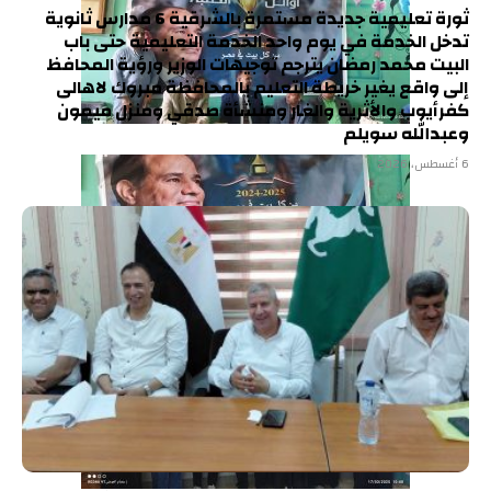
ثورة تعليمية جديدة مستمرة بالشرقية 6 مدارس ثانوية
تدخل الخدمة في يوم واحد الخدمة التعليمية حتى باب
البيت محمد رمضان يترجم توجيهات الوزير ورؤية المحافظ
إلى واقع يغير خريطة التعليم بالمحافظة مبروك لاهالى
كفرأيوب والأثرية والغار ومنشأة صدقي ومنزل ميمون
وعبدالله سويلم
6 أغسطس، 2026