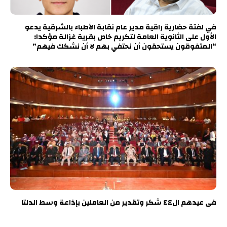
في لفتة حضارية راقية مدير عام نقابة الأطباء بالشرقية يدعو
الأول على الثانوية العامة لتكريم خاص بقرية غزالة مؤكدا:
“المتفوقون يستحقون أن نحتفي بهم لا أن نشكك فيهم”
فى عيدهم ال٤٤ شكر وتقدير من العاملين بإذاعة وسط الدلتا