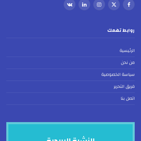
فيسبوك
X
الانستغرام
لينكدإن
VKontakte
(Twitter)
روابط تهمك
الرئيسية
من نحن
سياسة الخصوصية
فريق التحرير
اتصل بنا