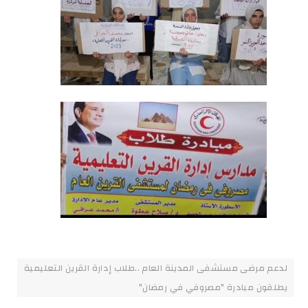
لدعم مرضى مستشفى المدينة العام ..طلاب إدارة القرين التعليمية
يطلقون مبادرة "مصروفي في رمضان"