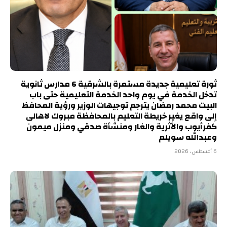
ثورة تعليمية جديدة مستمرة بالشرقية 6 مدارس ثانوية
تدخل الخدمة في يوم واحد الخدمة التعليمية حتى باب
البيت محمد رمضان يترجم توجيهات الوزير ورؤية المحافظ
إلى واقع يغير خريطة التعليم بالمحافظة مبروك لاهالى
كفرأيوب والأثرية والغار ومنشأة صدقي ومنزل ميمون
وعبدالله سويلم
6 أغسطس، 2026