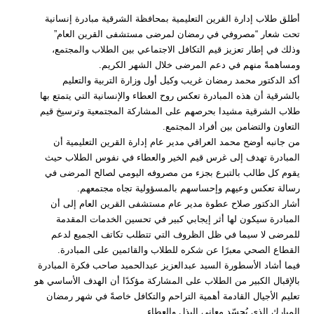
أطلق طلاب إدارة القرين التعليمية بمحافظة الشرقية مبادرة إنسانية
تحت شعار “مصروفي في رمضان لمرضى مستشفى القرين العام”
وذلك في إطار تعزيز قيم التكافل الاجتماعي بين الطلاب والمجتمع،
ومساهمةً منهم في دعم المرضى خلال الشهر الكريم.
أكد الدكتور محمد رمضان غريب وكيل أول وزارة التربية والتعليم
بالشرقية أن هذه المبادرة تعكس روح العطاء والإنسانية التي يتمتع بها
طلاب الشرقية مشيدا بحرصهم على المشاركة المجتمعية وترسيخ قيم
التعاون والتضامن بين أفراد المجتمع.
من جانبه أوضح محمد العراقي مدير عام إدارة القرين التعليمية أن
المبادرة تهدف إلى غرس قيم الخير والعطاء في نفوس الطلاب حيث
يقوم كل طالب بالتبرع بجزء من مصروفه اليومي لصالح المرضى في
رسالة تعكس وعيهم وإحساسهم بالمسؤولية تجاه مجتمعهم.
أشار الدكتور صلاح عطوة مدير عام مستشفى القرين العام إلى أن
المبادرة سيكون لها أثر إيجابي كبير في تحسين الخدمات المقدمة
للمرضى لا سيما في ظل الظروف التي تتطلب تكاتف الجميع لدعم
القطاع الصحي معبرًا عن شكره للطلاب والقائمين على المبادرة.
فيما أشاد الأسطورة السيد عبدالعزيز عبدالحميد صاحب فكرة المبادرة
بالإقبال الكبير من الطلاب على المشاركة مؤكدًا أن الهدف الأساسي هو
تعليم الأجيال القادمة أهمية التراحم والتكافل خاصةً في شهر رمضان
المبارك الذي يُجسّد معاني البذل والعطاء.