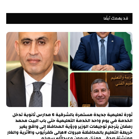
قد يهمك أيضًا
ثورة تعليمية جديدة مستمرة بالشرقية 6 مدارس ثانوية تدخل
الخدمة في يوم واحد الخدمة التعليمية حتى باب البيت محمد
رمضان يترجم توجيهات الوزير ورؤية المحافظ إلى واقع يغير
خريطة التعليم بالمحافظة مبروك لاهالى كفرأيوب والأثرية والغار
ومنشأة صدقي ومنزل ميمون وعبدالله سويلم