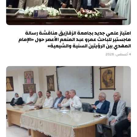
امتياز علمي جديد بجامعة الزقازيق مناقشة رسالة
ماجستير للباحث عمرو عبد المنعم الأعصر حول «الإمام
المهدي بين الرؤيتين السنية والشيعية»
4 أغسطس، 2026