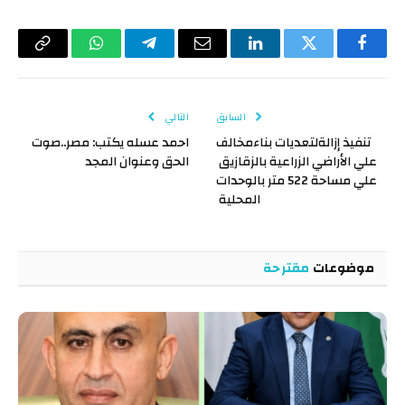
فيسبوك
تويتر
لينكدإن
البريد
تيلقرام
واتساب
Copy
الإلكتروني
Link
السابق
التالي
تنفيذ إزالةلتعديات بناءمخالف
احمد عسله يكتب: مصر..صوت
علي الأراضي الزراعية بالزقازيق
الحق وعنوان المجد
علي مساحة 522 متر بالوحدات
المحلية
موضوعات
مقترحة