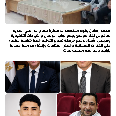
محمد رمضان يقود استعدادات مبكرة للعام الدراسي الجديد
بفاقوس لقاء موسع يجمع نواب البرلمان والقيادات التنفيذية
ومجلس الأمناء لرسم خريطة تطوير التعليم خطة شاملة للقضاء
على الفترات المسائية وخفض الكثافات وإنشاء مدرسة مصرية
يابانية ومدرسة رسمية لغات