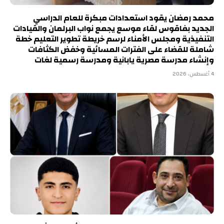
محمد رمضان يقود استعدادات مبكرة للعام الدراسي
الجديد بفاقوس لقاء موسع يجمع نواب البرلمان والقيادات
التنفيذية ومجلس الأمناء لرسم خريطة تطوير التعليم خطة
شاملة للقضاء على الفترات المسائية وخفض الكثافات
وإنشاء مدرسة مصرية يابانية ومدرسة رسمية لغات
4 أغسطس، 2026