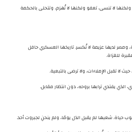
نها لا تنسى، تعفو ولكنها لا تُهزم، وتتحلى بالحكمة
 ومصر لديها عزيمة لا تُكسر. تاريخها العسكري حافل
مقبرة للغزاة.
ث لا تقبل الإملاءات، ولا ترضى بالتبعية.
 الذي يفتدي ترابها بروحه، دون انتظار مقابل.
ياة. شعبها لم يقبل الذل يومًا، ولم ينحنِ لجبروت أحد.