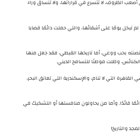
أصعب الظروف، لا تتسرع في قراراتها، ولا تنساق وراء
م تبخل يومًا على أشقائها، والتي حملت دائمًا قضايا
حتضنته بحب ووعي، أما تاريخها القبطي، فقد جعل منها
كنائس، وظلت موطنًا للتسامح الديني.
القاهرة التي لا تنام، والإسكندرية التي تعانق البحر،
دائمًا قائدًا. وأما من يحاولون منافستها أو التشكيك في
مجد والتاريخ!