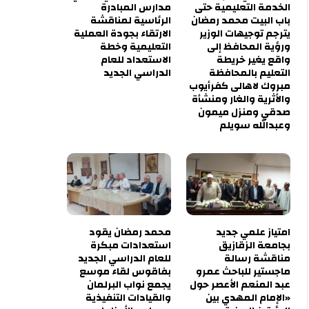
الخدمة التعليمية حتى
مدارس المبادرة
باب البيت محمد رمضان
الرئاسية لمناقشة
يترجم توجيهات الوزير
الارتقاء بجودة العملية
ورؤية المحافظ إلى
التعليمية وخطة
واقع يغير خريطة
الاستعداد للعام
التعليم بالمحافظة
الدراسي الجديد
مبروك لاهالى كفرأيوب
والأثرية والغار ومنشأة
صدقي ومنزل ميمون
وعبدالله سويلم
امتياز علمي جديد
محمد رمضان يقود
بجامعة الزقازيق
استعدادات مبكرة
مناقشة رسالة
للعام الدراسي الجديد
ماجستير للباحث عمرو
بفاقوس لقاء موسع
عبد المنعم الأعصر حول
يجمع نواب البرلمان
«الإمام المهدي بين
والقيادات التنفيذية