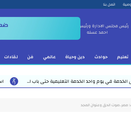
وصية
اتصل بنا
رئيس مجلس الادارة ورئيس التحرير
احمد عسله
تعليم
حوادث
دين وحياة
عالمي
فن
لقاءات
استعدادا لاستقبال العام الدرا
 مصر..صوت الحق وعنوان المجد