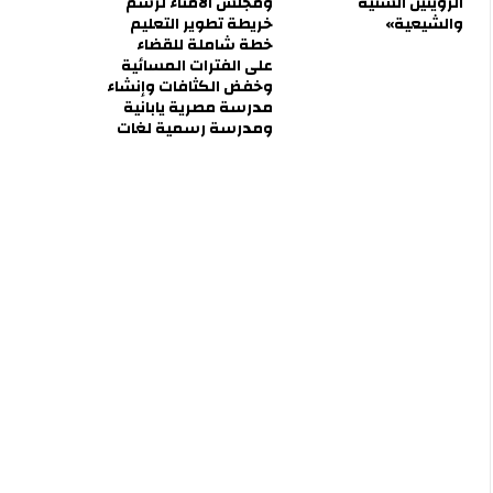
الرؤيتين السنية
ومجلس الأمناء لرسم
والشيعية»
خريطة تطوير التعليم
خطة شاملة للقضاء
على الفترات المسائية
وخفض الكثافات وإنشاء
مدرسة مصرية يابانية
ومدرسة رسمية لغات