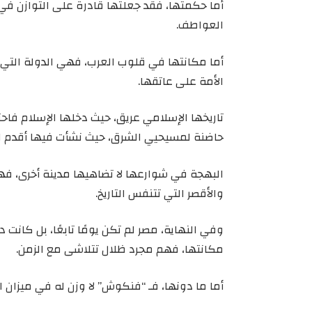
أما حكمتها، فقد جعلتها قادرة على التوازن في 
العواطف.
أما مكانتها في قلوب العرب، فهي الدولة التي ل
الأمة على عاتقها.
تاريخها الإسلامي عريق، حيث دخلها الإسلام فا
حاضنة لمسيحيي الشرق، حيث نشأت فيها أقدم ال
البهجة في شوارعها لا تضاهيها مدينة أخرى، فهي 
والأقصر التي تتنفس التاريخ.
وفي النهاية، مصر لم تكن يومًا تابعًا، بل كانت 
مكانتها، فهم مجرد ظلال تتلاشى مع الزمن.
أما ما دونها، فـ “فنكوش” لا وزن له في ميزان ال