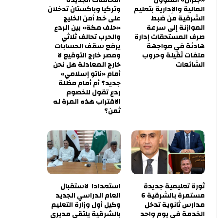
المالية والإدارية بتعليم
وتركيا وباكستان تدخلان
الشرقية من ضبط
على خط أمن الخليج
الموازنة إلى سرعة
«حلف مكة» بين الردع
صرف المستحقات إدارة
والحرب تحالف ثلاثي
هادئة في مواجهة
يرفع سقف الحسابات
ملفات ثقيلة وحروب
ومصر خارج التوقيع لا
الشائعات
خارج المعادلة هل نحن
أمام «ناتو إسلامي»
جديد؟ أم أمام مظلة
ردع تقول للخصوم
الاقتراب هذه المرة له
ثمن؟
ثورة تعليمية جديدة
استعدادا لاستقبال
مستمرة بالشرقية 6
العام الدراسي الجديد
مدارس ثانوية تدخل
وكيل أول وزارة التعليم
الخدمة في يوم واحد
بالشرقية يلتقي مديري