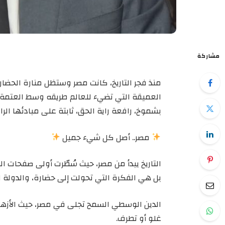
مشاركة
منذ فجر التاريخ، كانت مصر وستظل منارة الحضار
العميقة التي تضيء للعالم طريقه وسط العتمة.
بشموخ، رافعة راية الحق، ثابتة على مبادئها الر
مصر.. أصل كل شيء جميل
التاريخ يبدأ من مصر، حيث سُطّرت أولى صفحات ال
بل هي الفكرة التي تحولت إلى حضارة، والدولة ال
الدين الوسطي السمح تجلى في مصر، حيث الأزهر ا
غلو أو تطرف.