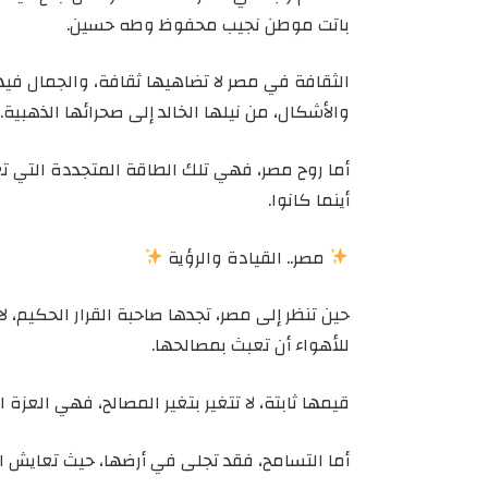
باتت موطن نجيب محفوظ وطه حسين.
الثقافة في مصر لا تضاهيها ثقافة، والجمال فيه
والأشكال، من نيلها الخالد إلى صحرائها الذهبية.
أما روح مصر، فهي تلك الطاقة المتجددة التي تعط
أينما كانوا.
مصر.. القيادة والرؤية
حين تنظر إلى مصر، تجدها صاحبة القرار الحكيم، لا 
للأهواء أن تعبث بمصالحها.
قيمها ثابتة، لا تتغير بتغير المصالح، فهي العزة الت
أما التسامح، فقد تجلى في أرضها، حيث تعايش ا