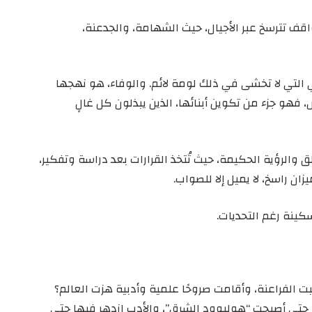
ف تترسخ عبر الأجيال، حيث الشهامة، والجدعنة،
التي لا تخشى في ذلك لومة لائم. والوفاء، هو نهجها
ص، فهو جزء من تكوين أبنائها، الذين يبذلون كل غالٍ
والرؤية الحكيمة، حيث تُتخذ القرارات بعد دراسة وتفكير،
ن راسخ، لا يميل إلا للصواب.
كينة رغم التحديات.
 الفراعنة، وأقامت صروحًا علمية وأدبية هزت العالم؟
 حتى أصبحت “هوليوود الشرق”، والأدب ازدهر فيها حتى