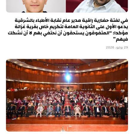
في لفتة حضارية راقية مدير عام نقابة الأطباء بالشرقية
يدعو الأول على الثانوية العامة لتكريم خاص بقرية غزالة
مؤكدا: “المتفوقون يستحقون أن نحتفي بهم لا أن نشكك
فيهم”
29 يوليو، 2026