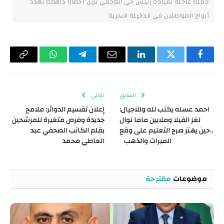
حملة عاجلة بقيادة رئيس حي العجمي تزيل أخطارًا داهمة تهدد
أرواح المواطنين في الدخيلة البحرية
فيسبوك
تويتر
لينكدإن
البريد
تيلقرام
واتساب
Copy
الإلكتروني
Link
السابق
التالي
احمد عسله يكتب لله وللاجيال:
إعلان تقسيم الدوائر: ملامح
لغز الفيلا وملايين ماما نوال
جديدة وفرص متغيرة للمرشحين
..حين يهتز صرح التعليم على وقع
بقلم الكاتب الصحفي عبد
الميراث والذهب
العاطي محمد
موضوعات
مقترحة