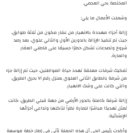
المختصة بحي العجمي.
وشملت الأعمال ما يلي:
إزالة أجزاء مهددة بالانهيار من عقار مكون من ثلاثة طوابق،
حيث تم تنفيذ الإزالة بالدورين الأول والثاني علوي، بعد رصد
شروخ وتصدعات تشكل خطرًا جسيمًا على قاطني العقار
والمارة.
تفكيك شرفات معلقة تهدد حياة المواطنين، حيث تم إزالة جزء
من شرفة بالطابق الثاني العلوي بمنزل رقم ٧١ بحري الطريق،
والتي كانت على وشك الانهيار.
إزالة شرفة كاملة بالدور الأرضي من جهة قبلي الطريق، كانت
تمثل تهديدًا مباشرًا للمارة نظراً لتآكلها وتداعي أجزائها
الإنشائية.
وأكدت رئيس الحي أن هذه الحملة تأتي في إطار خطة موسعة