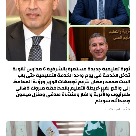
ثورة تعليمية جديدة مستمرة بالشرقية 6 مدارس ثانوية
تدخل الخدمة في يوم واحد الخدمة التعليمية حتى باب
البيت محمد رمضان يترجم توجيهات الوزير ورؤية المحافظ
إلى واقع يغير خريطة التعليم بالمحافظة مبروك لاهالى
كفرأيوب والأثرية والغار ومنشأة صدقي ومنزل ميمون
وعبدالله سويلم
6 أغسطس، 2026