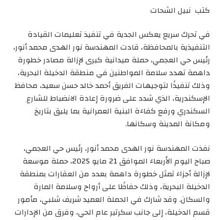
كتب نبيل الشحات
في تحرك سريع يعكس الجدية في تنفيذ تعليمات القيادة
التنفيذية بالمحافظة، قادت المهندسة نور الهدى محمد أنور،
رئيس حي العجمي، حملة ميدانية كبرى لإزالة مصادر خطورة
داهمة تهدد سلامة المواطنين في منطقة الدخيلة البحرية،
وذلك تنفيذًا لتوجيهات الفريق أحمد خالد حسن سعيد، محافظ
الإسكندرية، الذي شدد على ضرورة إعادة الانضباط للشارع
السكندري ورفع كفاءة البنية العمرانية بما يليق بتاريخ
ومكانة المدينة وسكانها.
نفذت المهندسة نور الهدى محمد أنور، رئيس حي العجمي،
صباح اليوم الأربعاء الموافق 21 مايو 2025، حملة موسعة
لإزالة أجزاء تمثل خطورة داهمة بعدد من العقارات بمنطقة
الدخيلة البحرية، وذلك حفاظًا على أرواح وسلامة المارة
والسكان. وقد شارك في الحملة العميد شريف شلبي، مأمور
قسم الدخيلة، إلى جانب سكرتير عام الحي، وفرق من الإدارات