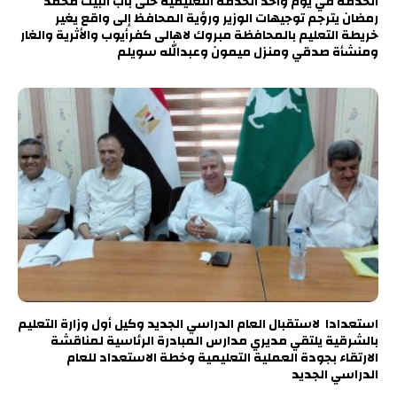
الخدمة في يوم واحد الخدمة التعليمية حتى باب البيت محمد
رمضان يترجم توجيهات الوزير ورؤية المحافظ إلى واقع يغير
خريطة التعليم بالمحافظة مبروك لاهالى كفرأيوب والأثرية والغار
ومنشأة صدقي ومنزل ميمون وعبدالله سويلم
استعدادا لاستقبال العام الدراسي الجديد وكيل أول وزارة التعليم
بالشرقية يلتقي مديري مدارس المبادرة الرئاسية لمناقشة
الارتقاء بجودة العملية التعليمية وخطة الاستعداد للعام
الدراسي الجديد