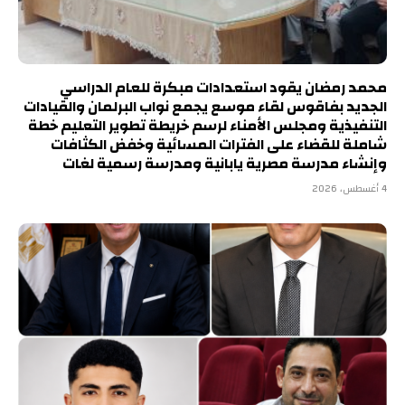
محمد رمضان يقود استعدادات مبكرة للعام الدراسي
الجديد بفاقوس لقاء موسع يجمع نواب البرلمان والقيادات
التنفيذية ومجلس الأمناء لرسم خريطة تطوير التعليم خطة
شاملة للقضاء على الفترات المسائية وخفض الكثافات
وإنشاء مدرسة مصرية يابانية ومدرسة رسمية لغات
4 أغسطس، 2026