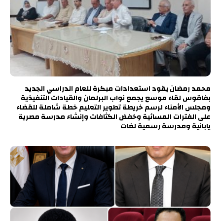
محمد رمضان يقود استعدادات مبكرة للعام الدراسي الجديد
بفاقوس لقاء موسع يجمع نواب البرلمان والقيادات التنفيذية
ومجلس الأمناء لرسم خريطة تطوير التعليم خطة شاملة للقضاء
على الفترات المسائية وخفض الكثافات وإنشاء مدرسة مصرية
يابانية ومدرسة رسمية لغات