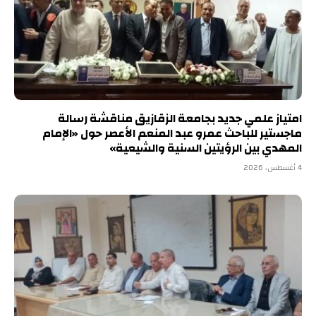
امتياز علمي جديد بجامعة الزقازيق مناقشة رسالة
ماجستير للباحث عمرو عبد المنعم الأعصر حول «الإمام
المهدي بين الرؤيتين السنية والشيعية»
4 أغسطس، 2026