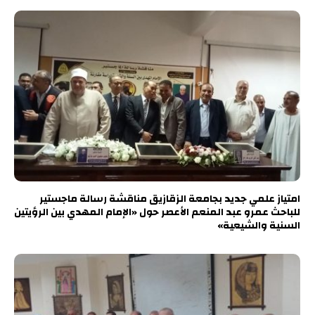
امتياز علمي جديد بجامعة الزقازيق مناقشة رسالة ماجستير
للباحث عمرو عبد المنعم الأعصر حول «الإمام المهدي بين الرؤيتين
السنية والشيعية»