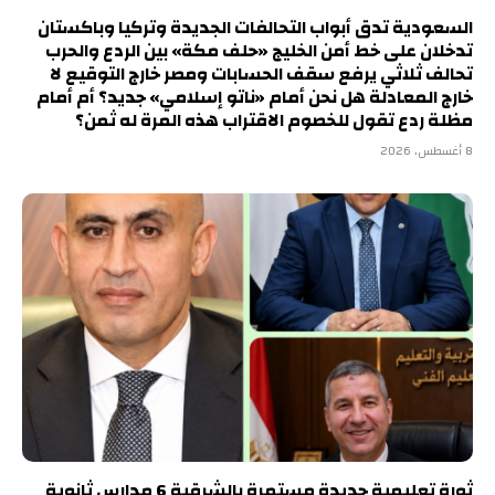
السعودية تدق أبواب التحالفات الجديدة وتركيا وباكستان
تدخلان على خط أمن الخليج «حلف مكة» بين الردع والحرب
تحالف ثلاثي يرفع سقف الحسابات ومصر خارج التوقيع لا
خارج المعادلة هل نحن أمام «ناتو إسلامي» جديد؟ أم أمام
مظلة ردع تقول للخصوم الاقتراب هذه المرة له ثمن؟
8 أغسطس، 2026
ثورة تعليمية جديدة مستمرة بالشرقية 6 مدارس ثانوية