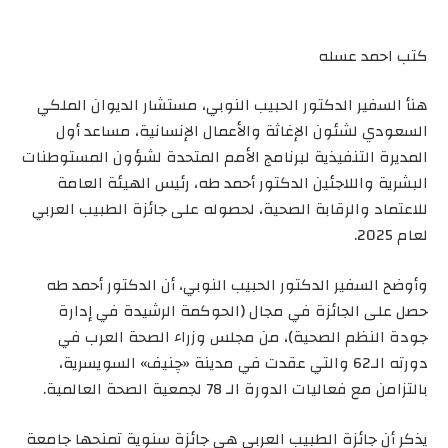
كتب احمد عسله
هنأ السفير الدكتور الحبيب النوبي، مستشار الديوان الملكي
السعودي لشئون الإغاثة والأعمال الإنسانية، مساعد أول
المديرة التنفيذية لبرنامج الأمم المتحدة لشؤون المستوطنات
البشرية واللاجئين الدكتور أحمد طه، رئيس الهيئة العامة
للاعتماد والرقابة الصحية، لحصوله على جائزة الطبيب العربي
لعام 2025.
وأوضح السفير الدكتور الحبيب النوبي، أن الدكتور أحمد طه
حصل على الجائزة في مجال (الحوكمة الرشيدة في إدارة
جودة النظم الصحية)، من مجلس وزراء الصحة العرب في
دورته الـ62 والتي عقدت في مدينة «چنيف» السويسرية،
بالتزامن مع فعاليات الدورة الـ 78 لجمعية الصحة العالمية.
يذكر أن جائزة الطبيب العربي هي جائزة سنوية تمنحها جامعة