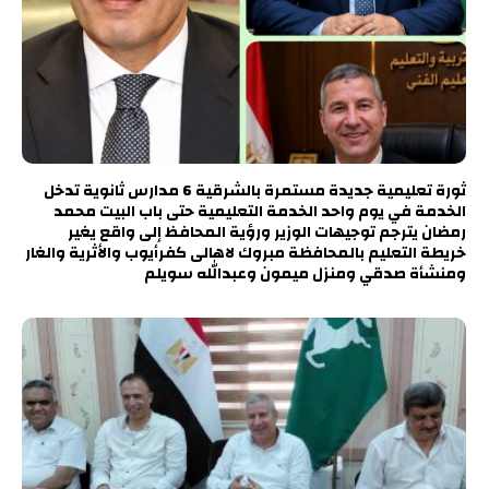
ثورة تعليمية جديدة مستمرة بالشرقية 6 مدارس ثانوية تدخل
الخدمة في يوم واحد الخدمة التعليمية حتى باب البيت محمد
رمضان يترجم توجيهات الوزير ورؤية المحافظ إلى واقع يغير
خريطة التعليم بالمحافظة مبروك لاهالى كفرأيوب والأثرية والغار
ومنشأة صدقي ومنزل ميمون وعبدالله سويلم