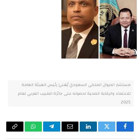
مستشار الديوان الملكي السعودي يُهنئ رئيس الهيئة العامة
للاعتماد والرقابة الصحية لحصوله على جائزة الطبيب العربي لعام
2025
فيسبوك
تويتر
لينكدإن
البريد
تيلقرام
واتساب
Copy