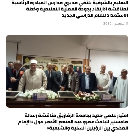
التعليم بالشرقية يلتقي مديري مدارس المبادرة الرئاسية
لمناقشة الارتقاء بجودة العملية التعليمية وخطة
الاستعداد للعام الدراسي الجديد
5 أغسطس، 2026
امتياز علمي جديد بجامعة الزقازيق مناقشة رسالة
ماجستير للباحث عمرو عبد المنعم الأعصر حول «الإمام
المهدي بين الرؤيتين السنية والشيعية»