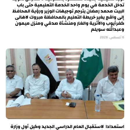
تدخل الخدمة في يوم واحد الخدمة التعليمية حتى باب
البيت محمد رمضان يترجم توجيهات الوزير ورؤية المحافظ
إلى واقع يغير خريطة التعليم بالمحافظة مبروك لاهالى
كفرأيوب والأثرية والغار ومنشأة صدقي ومنزل ميمون
وعبدالله سويلم
6 أغسطس، 2026
استعدادا لاستقبال العام الدراسي الجديد وكيل أول وزارة