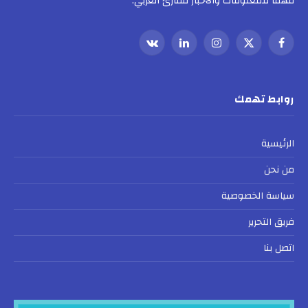
مهماً للمعلومات والأخبار للقارئ العربي.
فيسبوك
X
الانستغرام
لينكدإن
VKontakte
(Twitter)
روابط تهمك
الرئيسية
من نحن
سياسة الخصوصية
فريق التحرير
اتصل بنا