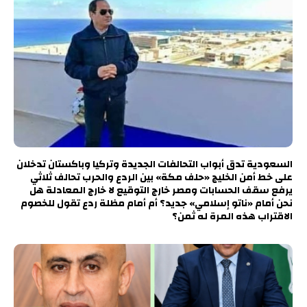
السعودية تدق أبواب التحالفات الجديدة وتركيا وباكستان تدخلان
على خط أمن الخليج «حلف مكة» بين الردع والحرب تحالف ثلاثي
يرفع سقف الحسابات ومصر خارج التوقيع لا خارج المعادلة هل
نحن أمام «ناتو إسلامي» جديد؟ أم أمام مظلة ردع تقول للخصوم
الاقتراب هذه المرة له ثمن؟