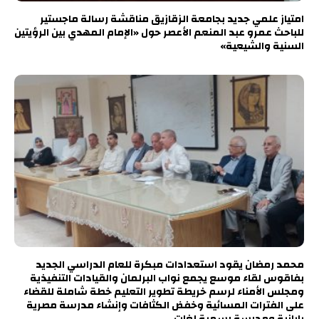
امتياز علمي جديد بجامعة الزقازيق مناقشة رسالة ماجستير
للباحث عمرو عبد المنعم الأعصر حول «الإمام المهدي بين الرؤيتين
السنية والشيعية»
محمد رمضان يقود استعدادات مبكرة للعام الدراسي الجديد
بفاقوس لقاء موسع يجمع نواب البرلمان والقيادات التنفيذية
ومجلس الأمناء لرسم خريطة تطوير التعليم خطة شاملة للقضاء
على الفترات المسائية وخفض الكثافات وإنشاء مدرسة مصرية
يابانية ومدرسة رسمية لغات