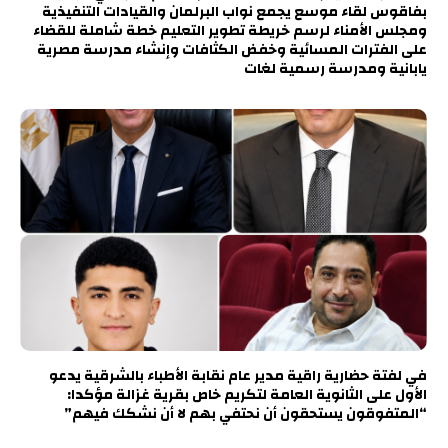
بفاقوس لقاء موسع يجمع نواب البرلمان والقيادات التنفيذية
ومجلس الأمناء لرسم خريطة تطوير التعليم خطة شاملة للقضاء
على الفترات المسائية وخفض الكثافات وإنشاء مدرسة مصرية
يابانية ومدرسة رسمية لغات
في لفتة حضارية راقية مدير عام نقابة الأطباء بالشرقية يدعو
الأول على الثانوية العامة لتكريم خاص بقرية غزالة مؤكدا:
“المتفوقون يستحقون أن نحتفي بهم لا أن نشكك فيهم”