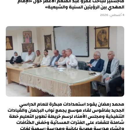
ماجستير للباحث عمرو عبد المنعم الأعصر حول «الإمام
المهدي بين الرؤيتين السنية والشيعية»
4 أغسطس، 2026
محمد رمضان يقود استعدادات مبكرة للعام الدراسي
الجديد بفاقوس لقاء موسع يجمع نواب البرلمان والقيادات
التنفيذية ومجلس الأمناء لرسم خريطة تطوير التعليم خطة
شاملة للقضاء على الفترات المسائية وخفض الكثافات
وإنشاء مدرسة مصرية يابانية ومدرسة رسمية لغات