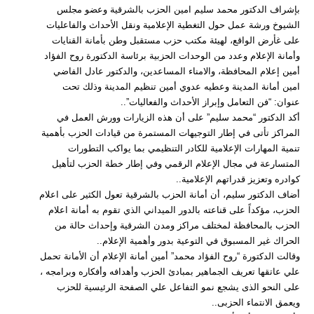
بإشراف الدكتور محمد سليم امين الحزب بالشرقية وعضو مجلس
الشيوخ ورشة عمل حول التغطية الإعلامية ونقل الأحداث والفاعليات
على غأرض الواقع، لهيئة مكتب حزب مستقبل وطن بأمانة القنايات
وأمانة الإعلام وعدد من الوحدات الحزبية برئاسة الدكتورة روح الفؤاد
أمين إعلام المحافظة، والامناء المساعدين، والدكتور عادل الفاضي
امين أمانة المدينة وعطيه عدوي أمين تنظيم المدينة وذلك تحت
عنوان: “فن التعامل وإبراز الأحداث والفعاليات”..
أكد الدكتور “محمد سليم” على أن هذه الزيارات وورش العمل في
المراكز تأتى في إطار التوجيهات المستمرة من قيادات الحزب بأهمية
تنمية المهارات الإعلامية للكادر التنظيمي بما يواكب التطورات
المتسارعة في مجال الإعلام الرقمي وفي إطار خطة الحزب لتأهيل
كوادره وتعزيز قدراتهم الإعلامية..
أضاف الدكتور سليم، أن أمانة الحزب بالشرقية تعول الكثير على اعلام
الحزب، مؤكداً على قناعته بالدور الميداني الذي تقوم به أمانة اعلام
الحزب بالمحافظة لمختلف مراكز ومدن الشرقية وإحداث حالة من
الحراك غير المسبوق في التوعية بدور وأهمية الإعلام..
وقالت الدكتورة “روح الفؤاد محمد” أمين أمانة الإعلام أن الأمانة تحمل
علي عاتقها تعريف الجماهير بمبادئ الحزب وأهدافه وأفكاره وبرامجه ،
على النحو الذى يشجع نمو التفاعل علي الصفحة الرئيسية للحزب
ويعمق الانتماء الحزبى..