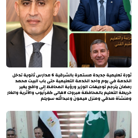
ثورة تعليمية جديدة مستمرة بالشرقية 6 مدارس ثانوية تدخل
الخدمة في يوم واحد الخدمة التعليمية حتى باب البيت محمد
رمضان يترجم توجيهات الوزير ورؤية المحافظ إلى واقع يغير
خريطة التعليم بالمحافظة مبروك لاهالى كفرأيوب والأثرية والغار
ومنشأة صدقي ومنزل ميمون وعبدالله سويلم