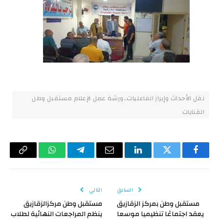
نقل الأحداث وإبراز الفاعليات..ورشة عمل لإعلام مستقبل وطن
القنايات
فيسبوك
تويتر
لينكدإن
البريد
تيلقرام
واتساب
Copy
الإلكتروني
Link
السابق
التالي
مستقبل وطن بمركز الزقازيق
مستقبل وطن مركزالزقازيق
يعقد اجتماعًا تنظيميا موسعا
ينظم المراجعات النهائية لطلاب