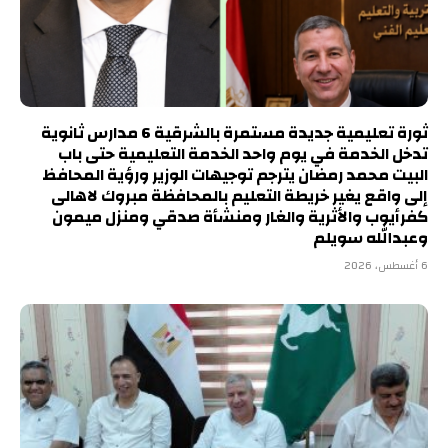
ثورة تعليمية جديدة مستمرة بالشرقية 6 مدارس ثانوية
تدخل الخدمة في يوم واحد الخدمة التعليمية حتى باب
البيت محمد رمضان يترجم توجيهات الوزير ورؤية المحافظ
إلى واقع يغير خريطة التعليم بالمحافظة مبروك لاهالى
كفرأيوب والأثرية والغار ومنشأة صدقي ومنزل ميمون
وعبدالله سويلم
6 أغسطس، 2026