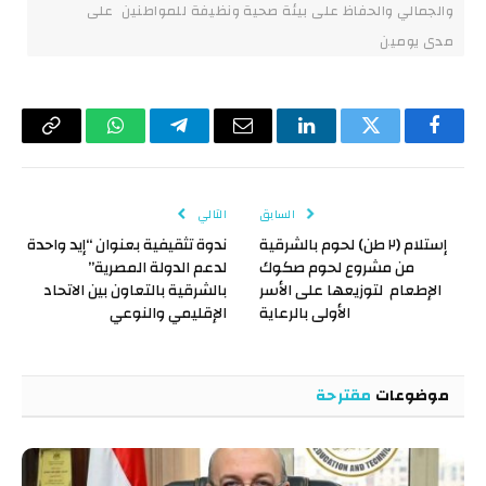
والجمالي والحفاظ على بيئة صحية ونظيفة للمواطنين على
مدى يومين
فيسبوك
تويتر
لينكدإن
البريد
تيلقرام
واتساب
Copy
الإلكتروني
Link
السابق
التالي
إستلام (٢ طن) لحوم بالشرقية
ندوة تثقيفية بعنوان “إيد واحدة
من مشروع لحوم صكوك
لدعم الدولة المصرية”
الإطعام لتوزيعها على الأسر
بالشرقية بالتعاون بين الاتحاد
الأولى بالرعاية
الإقليمي والنوعي
موضوعات
مقترحة