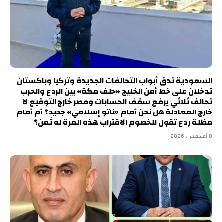
السعودية تدق أبواب التحالفات الجديدة وتركيا وباكستان
تدخلان على خط أمن الخليج «حلف مكة» بين الردع والحرب
تحالف ثلاثي يرفع سقف الحسابات ومصر خارج التوقيع لا
خارج المعادلة هل نحن أمام «ناتو إسلامي» جديد؟ أم أمام
مظلة ردع تقول للخصوم الاقتراب هذه المرة له ثمن؟
8 أغسطس، 2026