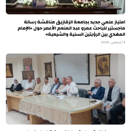
امتياز علمي جديد بجامعة الزقازيق مناقشة رسالة
ماجستير للباحث عمرو عبد المنعم الأعصر حول «الإمام
المهدي بين الرؤيتين السنية والشيعية»
4 أغسطس، 2026