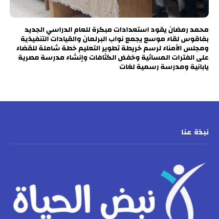
محمد رمضان يقود استعدادات مبكرة للعام الدراسي الجديد
بفاقوس لقاء موسع يجمع نواب البرلمان والقيادات التنفيذية
ومجلس الأمناء لرسم خريطة تطوير التعليم خطة شاملة للقضاء
على الفترات المسائية وخفض الكثافات وإنشاء مدرسة مصرية
يابانية ومدرسة رسمية لغات
نبذة عنا