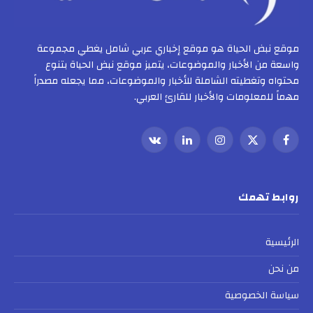
موقع نبض الحياة هو موقع إخباري عربي شامل يغطي مجموعة
واسعة من الأخبار والموضوعات، يتميز موقع نبض الحياة بتنوع
محتواه وتغطيته الشاملة للأخبار والموضوعات، مما يجعله مصدراً
مهماً للمعلومات والأخبار للقارئ العربي.
فيسبوك
X
الانستغرام
لينكدإن
VKontakte
(Twitter)
روابط تهمك
الرئيسية
من نحن
سياسة الخصوصية