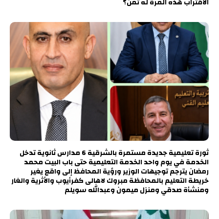
الاقتراب هذه المرة له ثمن؟
ثورة تعليمية جديدة مستمرة بالشرقية 6 مدارس ثانوية تدخل
الخدمة في يوم واحد الخدمة التعليمية حتى باب البيت محمد
رمضان يترجم توجيهات الوزير ورؤية المحافظ إلى واقع يغير
خريطة التعليم بالمحافظة مبروك لاهالى كفرأيوب والأثرية والغار
ومنشأة صدقي ومنزل ميمون وعبدالله سويلم