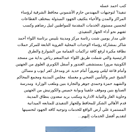
كتب احمد عسله
تنفيذا” لتوجيهات المهندس حازم الأشموني محافظ الشرقية لرؤساء
المراكز والمدن والأحياء بتكثيف الجهود المبذولة بمختلف القطاعات
لتحسين مستوى الخدمات المقدمة للمواطنين لنيل رضاهم وكسب
ثقتهم نحو أداء الجهاز التنفيذي.
علي مدار يومين شنت رئاسة مركز ومدينة بلبيس برئاسة اللواء أحمد
شاكر بمشاركة رؤساء الوحدات المحلية القروية التابعة للمركز حملات
نظافة مكبرة لرفع كافة تراكمات القمامة من الشوارع والطرق
الرئيسية والتي شملت طريق اللواء عبدالمنعم رياض بداية من مسجد
الكويتية مرورا بمستشفى الغندور و أسفل الكوبري العلوي من الجهتين
وأمام قاعة ليلتي ومروراً أمام حديد عز ومدخل كفر ايوب و مساكن
الشيخ عمر والتأمين الصحي و مغسلة مجلس المدينة ومجمع المحاكم
والشهيد حمزة وحمدي جوهر والتجارة بنين وملعب الوزارة ومدرسة
الصنايع بنين وموقف جلفينا وبوابة خميس والكورنيش من الجهتين
وحاوية الغاز والنيابة الادارية ومكتب بريد سعدون بنطاق المدينة.
قدم الأهالي الشكر للمحافظ وللجهاز التنفيذى للمتابعه الميدانية
المستمرة علي أرض الواقع للخدمات وتوجيه كافه الجهود لتحسينها
لتقديم أفضل الخدمات إليهم…