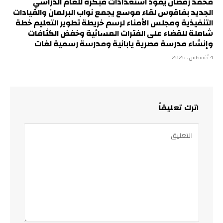
محمد رمضان يقود استعدادات مبكرة للعام الدراسي
الجديد بفاقوس لقاء موسع يجمع نواب البرلمان والقيادات
التنفيذية ومجلس الأمناء لرسم خريطة تطوير التعليم خطة
شاملة للقضاء على الفترات المسائية وخفض الكثافات
وإنشاء مدرسة مصرية يابانية ومدرسة رسمية لغات
4 أغسطس، 2026
اترك تعليقاً