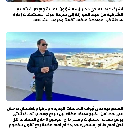
أشرف عبد الهادي «جنرال» الشؤون المالية والإدارية بتعليم
الشرقية من ضبط الموازنة إلى سرعة صرف المستحقات إدارة
هادئة في مواجهة ملفات ثقيلة وحروب الشائعات
السعودية تدق أبواب التحالفات الجديدة وتركيا وباكستان تدخلان
على خط أمن الخليج «حلف مكة» بين الردع والحرب تحالف ثلاثي
يرفع سقف الحسابات ومصر خارج التوقيع لا خارج المعادلة هل
نحن أمام «ناتو إسلامي» جديد؟ أم أمام مظلة ردع تقول للخصوم