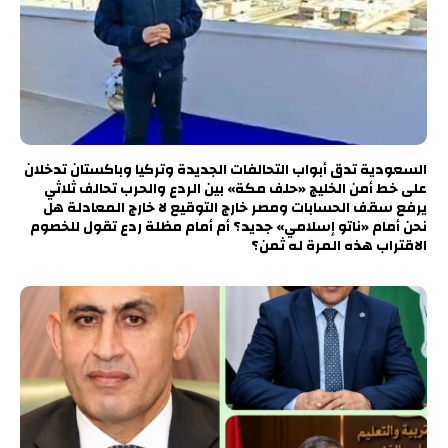
السعودية تدق أبواب التحالفات الجديدة وتركيا وباكستان تدخلان
على خط أمن الخليج «حلف مكة» بين الردع والحرب تحالف ثلاثي
يرفع سقف الحسابات ومصر خارج التوقيع لا خارج المعادلة هل
نحن أمام «ناتو إسلامي» جديد؟ أم أمام مظلة ردع تقول للخصوم
الاقتراب هذه المرة له ثمن؟