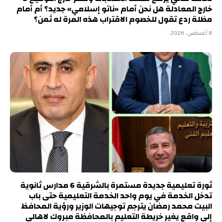
خارج المعادلة هل نحن أمام «ناتو إسلامي» جديد؟ أم أمام
مظلة ردع تقول للخصوم الاقتراب هذه المرة له ثمن؟
8 أغسطس، 2026
ثورة تعليمية جديدة مستمرة بالشرقية 6 مدارس ثانوية
تدخل الخدمة في يوم واحد الخدمة التعليمية حتى باب
البيت محمد رمضان يترجم توجيهات الوزير ورؤية المحافظ
إلى واقع يغير خريطة التعليم بالمحافظة مبروك لاهالى