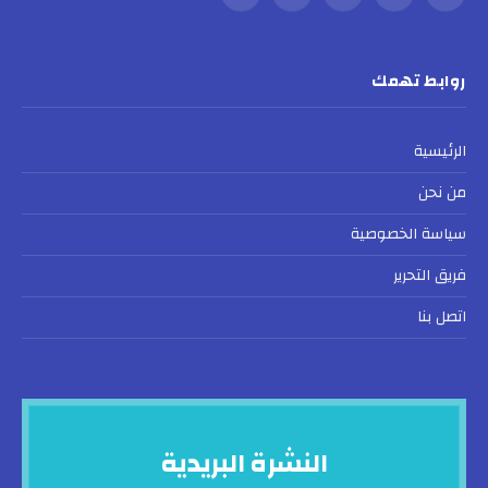
فيسبوك
X
الانستغرام
لينكدإن
VKontakte
(Twitter)
روابط تهمك
الرئيسية
من نحن
سياسة الخصوصية
فريق التحرير
اتصل بنا
النشرة البريدية