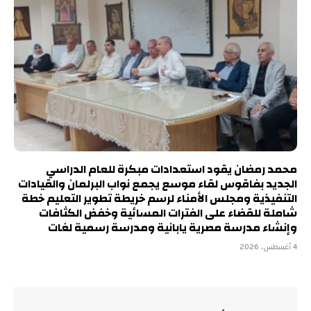
محمد رمضان يقود استعدادات مبكرة للعام الدراسي
الجديد بفاقوس لقاء موسع يجمع نواب البرلمان والقيادات
التنفيذية ومجلس الأمناء لرسم خريطة تطوير التعليم خطة
شاملة للقضاء على الفترات المسائية وخفض الكثافات
وإنشاء مدرسة مصرية يابانية ومدرسة رسمية لغات
4 أغسطس، 2026