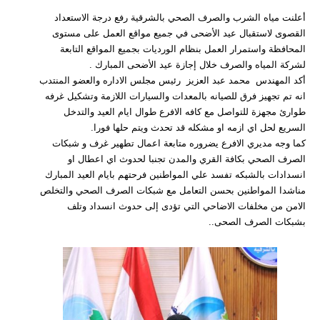
أعلنت مياه الشرب والصرف الصحي بالشرقية رفع درجة الاستعداد
القصوى لاستقبال عيد الأضحى في جميع مواقع العمل على مستوى
المحافظة واستمرار العمل بنظام الورديات بجميع المواقع التابعة
لشركة المياه والصرف خلال إجازة عيد الأضحى المبارك .
أكد المهندس محمد عبد العزيز رئيس مجلس الاداره والعضو المنتدب
انه تم تجهيز فرق للصيانه بالمعدات والسيارات اللازمة وتشكيل غرفه
طوارئ مجهزة للتواصل مع كافه الافرع طوال ايام العيد والتدخل
السريع لحل اي ازمه او مشكله قد تحدث ويتم حلها فورا.
كما وجه مديري الافرع يضروره متابعة اعمال تطهير غرف و شبكات
الصرف الصحي بكافة القري والمدن تجنبا لحدوث اي اعطال او
انسدادات بالشبكه تفسد علي المواطنين فرحتهم بايام العيد المبارك
مناشدا المواطنين بحسن التعامل مع شبكات الصرف الصحي والتخلص
الامن من مخلفات الاضاحي التي تؤدى إلى حدوث انسداد وتلف
بشبكات الصرف الصحى..