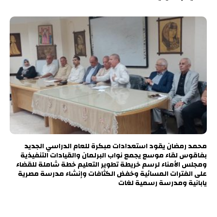
محمد رمضان يقود استعدادات مبكرة للعام الدراسي الجديد
بفاقوس لقاء موسع يجمع نواب البرلمان والقيادات التنفيذية
ومجلس الأمناء لرسم خريطة تطوير التعليم خطة شاملة للقضاء
على الفترات المسائية وخفض الكثافات وإنشاء مدرسة مصرية
يابانية ومدرسة رسمية لغات