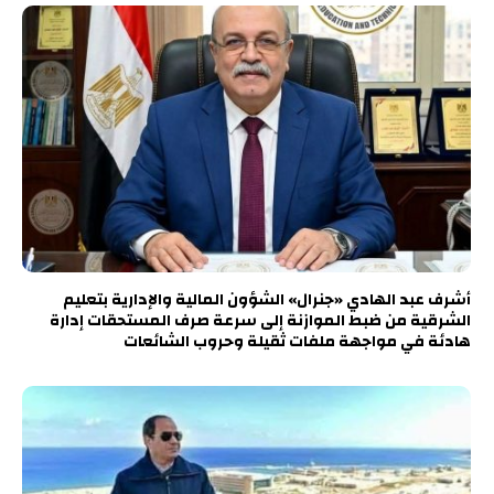
أشرف عبد الهادي «جنرال» الشؤون المالية والإدارية بتعليم
الشرقية من ضبط الموازنة إلى سرعة صرف المستحقات إدارة
هادئة في مواجهة ملفات ثقيلة وحروب الشائعات