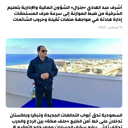
أشرف عبد الهادي «جنرال» الشؤون المالية والإدارية بتعليم
الشرقية من ضبط الموازنة إلى سرعة صرف المستحقات
إدارة هادئة في مواجهة ملفات ثقيلة وحروب الشائعات
8 أغسطس، 2026
السعودية تدق أبواب التحالفات الجديدة وتركيا وباكستان
تدخلان على خط أمن الخليج «حلف مكة» بين الردع والحرب
تحالف ثلاثي يرفع سقف الحسابات ومصر خارج التوقيع لا