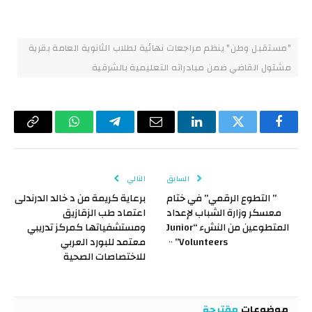
"مستقبل وطن" ينظم مراجعات نهائية لطلاب الثانوية العامة بقرية
مشتول القاضي ضمن مبادراته التعليمية بالشرقية
فيسبوك
تويتر
لينكدإن
البريد
تيلقرام
واتساب
Copy
الإلكتروني
Link
السابق
التالي
” التطوع الرقمي” في ختام
برعاية كريمة من د خالد الدرندلى
معسكر وزارة الشباب لإعداد
اعتماد طب الزقازيق
المتطوعين من النشء “Junior
ومستشفياتها كمركز تدريبي
Volunteers” ٠٠
معتمد للبورد العربي
للاختصاصات الصحية
موضوعات
مقترحة