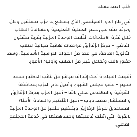
كتب احمد عسله
في إطار الدور المجتمعي الذي يضطلع به حزب مستقبل وطن،
وحرصًا منه على دعم العملية التعليمية ومساندة الطلاب
خلال فترة الامتحانات، نظّمت الوحدة الحزبية بقرية مشتول
القاضي – مركز الزقازيق مراجعات نهائية مجانية لطلاب
الثانوية العامة، في عدد من المواد الدراسية الأساسية، وسط
حضور لافت وتفاعل كبير من الطلاب وأولياء الأمور.
أقيمت المبادرة تحت إشراف مباشر من لنائب الدكتور محمد
سليم – عضو مجلس الشيوخ وأمين عام الحزب بمحافظة
الشرقية والمهندس عدلي باشا – أمين الحزب بمركز الزقازيق
والمستشار محمد دياب – أمين التنظيم والسادة الأمناء
المساعدين لمركز الزقازيق وبتنظيم متميز من الوحدة الحزبية
بالقرية التي أثبتت فاعليتها ومساهمتها في خدمة المجتمع
المحلي.