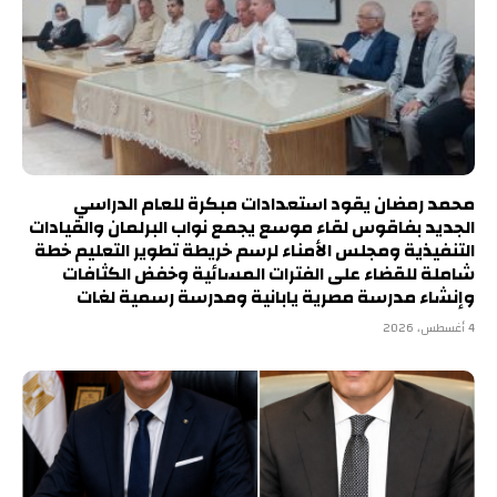
محمد رمضان يقود استعدادات مبكرة للعام الدراسي
الجديد بفاقوس لقاء موسع يجمع نواب البرلمان والقيادات
التنفيذية ومجلس الأمناء لرسم خريطة تطوير التعليم خطة
شاملة للقضاء على الفترات المسائية وخفض الكثافات
وإنشاء مدرسة مصرية يابانية ومدرسة رسمية لغات
4 أغسطس، 2026