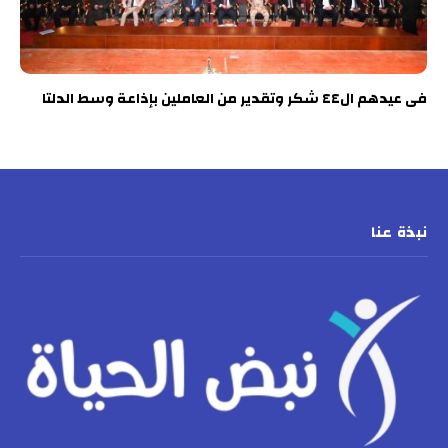
فى عيدهم ال٤٤ شكر وتقدير من العاملين بإذاعة وسط الدلتا
نبذة عنا