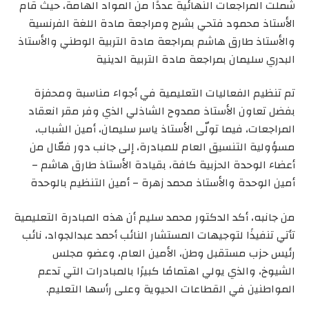
شملت المراجعات النهائية عددًا من المواد الهامة، حيث قام
الأستاذ محمود فتحي بشرح ومراجعة مادة اللغة الفرنسية
والأستاذ طارق هاشم بمراجعة مادة التربية الوطني والأستاذ
البدري سليمان بمراجعة مادة التربية الدينية
تم تنظيم الفعاليات التعليمية في أجواء مناسبة ومحفزة
بفضل تعاون الأستاذ ممدوح الشاذلي الذي وفر مقر انعقاد
المراجعات، فيما تولّى الأستاذ ياسر سليمان، أمين الشباب،
مسؤولية التنسيق العام للمبادرة، إلى جانب دور فعّال من
أعضاء الوحدة الحزبية كافة، بقيادة الأستاذ طارق هاشم –
أمين الوحدة والأستاذ محمد زهرة – أمين التنظيم بالوحدة
من جانبه، أكد الدكتور محمد سليم أن هذه المبادرة التعليمية
تأتي تنفيذًا لتوجيهات المستشار النائب أحمد عبدالجواد، نائب
رئيس حزب مستقبل وطن، الأمين العام، وعضو مجلس
الشيوخ، والذي يولي اهتمامًا كبيرًا بالمبادرات التي تدعم
المواطنين في القطاعات الحيوية وعلى رأسها التعليم.