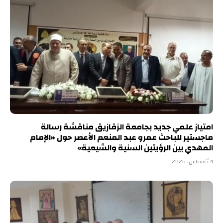
امتياز علمي جديد بجامعة الزقازيق مناقشة رسالة
ماجستير للباحث عمرو عبد المنعم الأعصر حول «الإمام
المهدي بين الرؤيتين السنية والشيعية»
4 أغسطس، 2026