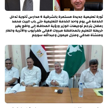
ثورة تعليمية جديدة مستمرة بالشرقية 6 مدارس ثانوية تدخل
الخدمة في يوم واحد الخدمة التعليمية حتى باب البيت محمد
رمضان يترجم توجيهات الوزير ورؤية المحافظ إلى واقع يغير
خريطة التعليم بالمحافظة مبروك لاهالى كفرأيوب والأثرية والغار
ومنشأة صدقي ومنزل ميمون وعبدالله سويلم