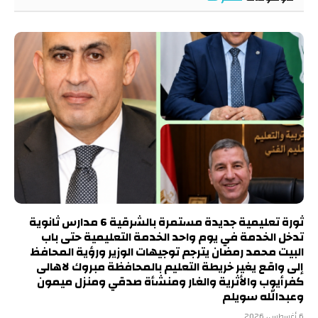
ثورة تعليمية جديدة مستمرة بالشرقية 6 مدارس ثانوية
تدخل الخدمة في يوم واحد الخدمة التعليمية حتى باب
البيت محمد رمضان يترجم توجيهات الوزير ورؤية المحافظ
إلى واقع يغير خريطة التعليم بالمحافظة مبروك لاهالى
كفرأيوب والأثرية والغار ومنشأة صدقي ومنزل ميمون
وعبدالله سويلم
6 أغسطس، 2026