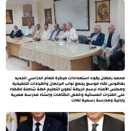
محمد رمضان يقود استعدادات مبكرة للعام الدراسي الجديد
بفاقوس لقاء موسع يجمع نواب البرلمان والقيادات التنفيذية
ومجلس الأمناء لرسم خريطة تطوير التعليم خطة شاملة للقضاء
على الفترات المسائية وخفض الكثافات وإنشاء مدرسة مصرية
يابانية ومدرسة رسمية لغات