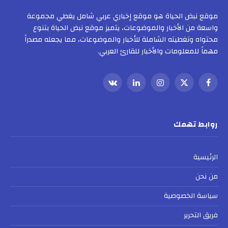
موقع نبض الحياة هو موقع إخباري عربي شامل يغطي مجموعة
واسعة من الأخبار والموضوعات، يتميز موقع نبض الحياة بتنوع
محتواه وتغطيته الشاملة للأخبار والموضوعات، مما يجعله مصدراً
مهماً للمعلومات والأخبار للقارئ العربي.
فيسبوك
X
الانستغرام
لينكدإن
VKontakte
(Twitter)
روابط تهمك
الرئيسية
من نحن
سياسة الخصوصية
فريق التحرير