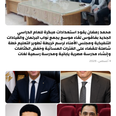
محمد رمضان يقود استعدادات مبكرة للعام الدراسي
الجديد بفاقوس لقاء موسع يجمع نواب البرلمان والقيادات
التنفيذية ومجلس الأمناء لرسم خريطة تطوير التعليم خطة
شاملة للقضاء على الفترات المسائية وخفض الكثافات
وإنشاء مدرسة مصرية يابانية ومدرسة رسمية لغات
4 أغسطس، 2026