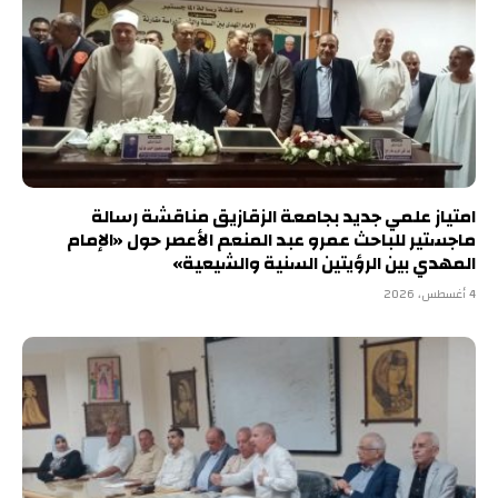
امتياز علمي جديد بجامعة الزقازيق مناقشة رسالة
ماجستير للباحث عمرو عبد المنعم الأعصر حول «الإمام
المهدي بين الرؤيتين السنية والشيعية»
4 أغسطس، 2026