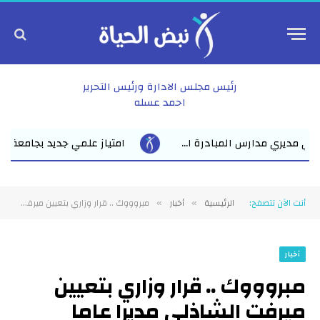
رئيس مجلس الادارة ورئيس التحرير
احمد عسله
امتياز علمي جديد بجامعة الزقازيق مناقشة رسالة ماجستير للباحث عمر
أنت الآن تتصفح:
الرئيسية
أخبار
مبروووك .. قرار وزاري بتعيين ميرفت الشاذلي مديرا عاما للإدارةالعامة لشئون التعليم بجامعة الزقازيق
»
»
أخبار
مبروووك .. قرار وزاري بتعيين
ميرفت الشاذلي مديرا عاما