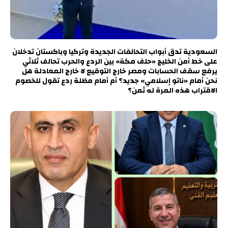
السعودية تدق أبواب التحالفات الجديدة وتركيا وباكستان تدخلان
على خط أمن الخليج «حلف مكة» بين الردع والحرب تحالف ثلاثي
يرفع سقف الحسابات ومصر خارج التوقيع لا خارج المعادلة هل
نحن أمام «ناتو إسلامي» جديد؟ أم أمام مظلة ردع تقول للخصوم
الاقتراب هذه المرة له ثمن؟