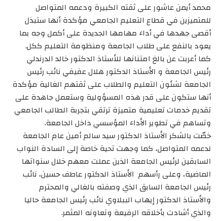
محمد أيمن عاشور على ثقته الكبيرة ودعمه المتواصل
للمتميزين في قطاع التعليم الجامعي مؤكدة أنها ستبذل
أقصى جهدها في أداء مهامها الجديدة على أكمل وجه بما
يعود بالنفع على طلاب الجامعة ومنظومة التعليم ككل.
كما أعربت عن بالغ امتنانها للأستاذ الدكتور خالد الدرندلي
رئيس الجامعة و الأستاذ الدكتور هلال عفيفي نائب رئيس
الجامعة لشئون التعليم والطلاب على ثقتهم الغالية مؤكدة
أنها ستكون على قدر هذه المسؤولية وستعمل جاهدة على
تقديم خدمات تعليمية متميزة ترتقي بتجربة الطالب الجامعي
وتساهم في تطوير الأداء المؤسسي داخل الجامعة.
خصّت بالشكر الأستاذ الدكتور سيد سالم أمين عام الجامعة
لدعمه المتواصل، كما وجهت تحية خاصة إلى السادة النواب
السابقين لرئيس الجامعة الذين عملت معهم خلال سنواتها
الماضية، وعلى رأسهم الأستاذ الدكتور عاطف حسين، نائب
رئيس الجامعة السابق الذي وصفته بالغالي والمحترم
والأستاذ الدكتور إيهاب الببلاوي نائب رئيس الجامعة حاليا
والذي أشادت بأخلاقه الرفيعة وتعاونه المثمر.