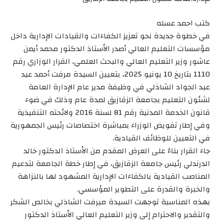
كتب احمد عسله
في خطوة جديدة نحو تعزيز الكفاءات والقيادات الإدارية داخل
مؤسسات التعليم العالي أصدر الأستاذ الدكتور محمد أيمن
عاشور وزير التعليم العالي والبحث العلمي، القرار الوزاري رقم
1110 بتاريخ 10 يونيو 2025، بتعيين السيدة مرفت أحمد عيد
عبد الجواد الشاذلي في وظيفة مدير عام الإدارة العامة
لشئون التعليم بجامعة الزقازيق لمدة عام وذلك في ضوء
قانون الخدمة المدنية رقم 81 لسنة 2016 ولائحته التنفيذية
وفي إطار تفويض الوزراء بمباشرة اختصاصات رئيس الجمهورية
في التعيين للوظائف القيادية.
جاء القرار بناءً على العرض المقدم من الأستاذ الدكتور خالد
الدرندلي رئيس جامعة الزقازيق، في إطار خطة الجامعة لتدعيم
المناصب القيادية بالكفاءات الإدارية المشهود لها بالنزاهة
والخبرة والقدرة على التطوير المؤسسي.
بهذه المناسبة توجهت السيدة ميرفت الشاذلي بخالص الشكر
والتقدير والاحترام إلى وزير التعليم العالي الأستاذ الدكتور