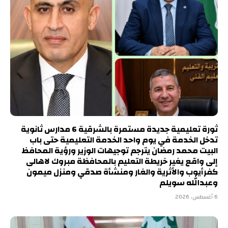
ثورة تعليمية جديدة مستمرة بالشرقية 6 مدارس ثانوية
تدخل الخدمة في يوم واحد الخدمة التعليمية حتى باب
البيت محمد رمضان يترجم توجيهات الوزير ورؤية المحافظ
إلى واقع يغير خريطة التعليم بالمحافظة مبروك لاهالى
كفرأيوب والأثرية والغار ومنشأة صدقي ومنزل ميمون
وعبدالله سويلم
6 أغسطس، 2026