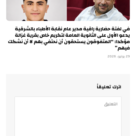
في لفتة حضارية راقية مدير عام نقابة الأطباء بالشرقية
يدعو الأول على الثانوية العامة لتكريم خاص بقرية غزالة
مؤكدا: “المتفوقون يستحقون أن نحتفي بهم لا أن نشكك
فيهم”
29 يوليو، 2026
اترك تعليقاً