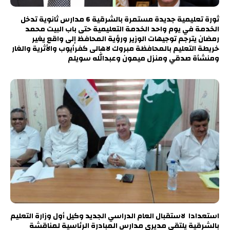
ثورة تعليمية جديدة مستمرة بالشرقية 6 مدارس ثانوية تدخل
الخدمة في يوم واحد الخدمة التعليمية حتى باب البيت محمد
رمضان يترجم توجيهات الوزير ورؤية المحافظ إلى واقع يغير
خريطة التعليم بالمحافظة مبروك لاهالى كفرأيوب والأثرية والغار
ومنشأة صدقي ومنزل ميمون وعبدالله سويلم
استعدادا لاستقبال العام الدراسي الجديد وكيل أول وزارة التعليم
بالشرقية يلتقي مديري مدارس المبادرة الرئاسية لمناقشة