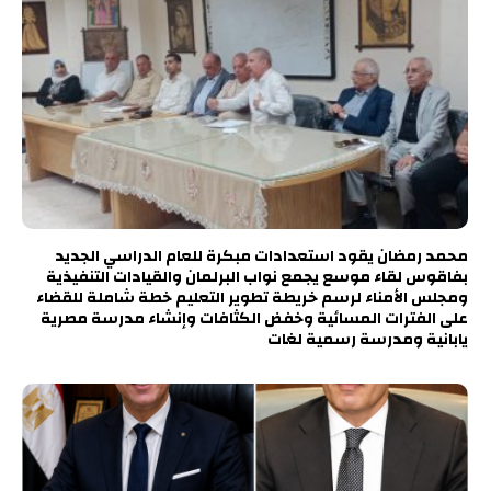
محمد رمضان يقود استعدادات مبكرة للعام الدراسي الجديد
بفاقوس لقاء موسع يجمع نواب البرلمان والقيادات التنفيذية
ومجلس الأمناء لرسم خريطة تطوير التعليم خطة شاملة للقضاء
على الفترات المسائية وخفض الكثافات وإنشاء مدرسة مصرية
يابانية ومدرسة رسمية لغات