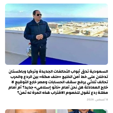
السعودية تدق أبواب التحالفات الجديدة وتركيا وباكستان
تدخلان على خط أمن الخليج «حلف مكة» بين الردع والحرب
تحالف ثلاثي يرفع سقف الحسابات ومصر خارج التوقيع لا
خارج المعادلة هل نحن أمام «ناتو إسلامي» جديد؟ أم أمام
مظلة ردع تقول للخصوم الاقتراب هذه المرة له ثمن؟
8 أغسطس، 2026