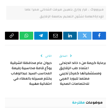
مبروووك .. قرار وزاري بتعيين ميرفت الشاذلي مديرا عاما
للإدارةالعامة لشئون التعليم بجامعة الزقازيق
فيسبوك
تويتر
لينكدإن
البريد
تيلقرام
واتساب
Copy
الإلكتروني
Link
السابق
التالي
برعاية كريمة من د خالد الدرندلى
ديوان عام محافظة الشرقية
اعتماد طب الزقازيق
يودّع قامة محاسبية رفيعة
ومستشفياتها كمركز تدريبي
المحاسب السيد عبدالوهاب
معتمد للبورد العربي
يختتم مسيرته بالعطاء في
للاختصاصات الصحية
احتفالية مهيبة
موضوعات
مقترحة