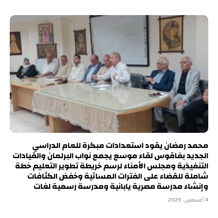
محمد رمضان يقود استعدادات مبكرة للعام الدراسي
الجديد بفاقوس لقاء موسع يجمع نواب البرلمان والقيادات
التنفيذية ومجلس الأمناء لرسم خريطة تطوير التعليم خطة
شاملة للقضاء على الفترات المسائية وخفض الكثافات
وإنشاء مدرسة مصرية يابانية ومدرسة رسمية لغات
4 أغسطس، 2026