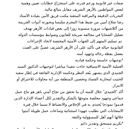
صفات غير قانونية وزعم قدرته على استخراج خطابات تعيين وهمية
لبعض المواطنين بالأزهر الشريف مقابل مبالغ مالية.
التحريات الدقيقة والمراقبة المتقنة مكنت فريق الأمن بقيادة الأستاذ
رضا صلاح أمين من ضبط هذا المجرم متلبسا وبحوزته أدوات الجريمة
من أكلاشيهات مزورة منسوبة زورا إلى بعض قيادات الأزهر بهدف
تضليل الضحايا في مخالفة صريحة للقانون وضوابط مؤسسات الدولة.
تم تسليم المتهم إلى الجهات الأمنية المختصة لاتخاذ الإجراءات
القانونية حياله في تأكيد على أن الأزهر الشريف عصيٌّ على العبث
بفضل يقظة رجاله وجهود أمنه.
*توجيهات حاسمة وحكمة قيادية
العملية الأمنية الاستباقية جاءت تنفيذا مباشرا لتوجيهات الدكتور السيد
الجنيدي الذي يشتهر ببُعد النظر وحكمته الإدارية الفائقة في إطار سعيه
الحثيث لمحاربة الفساد وتحصين المنطقة من أية محاولات للاختراق أو
الابتزاز.
أكد “الجنيدي” خلال كلمته أن ما تحقق من نجاح أمني باهر هو نتاج عمل
جماعي وجهود مخلصة متوجهًا بالشكر والتقدير لكل أعضاء الإدارة الذين
قدموا نموذجا يُحتذى به في الإخلاص والانضباط لا سيما خلال فترة
الامتحانات التي تطلبت جهودا استثنائية وساعات عمل طويلة أثبتوا
خلالها أنهم أهل للمسؤولية والثقة.
*تكريم مستحق وتقدير دائم