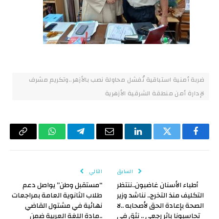
ضربة أمنية استباقية تُفشل محاولة نصب بالأزهر..وتكريم مشرف
لإدارة أمن منطقة الشرقية الأزهرية
فيسبوك
تويتر
لينكدإن
البريد
تيلقرام
واتساب
Copy
الإلكتروني
Link
السابق
التالي
أطباء الأسنان غاضبون..ننتظر
“مستقبل وطن” يواصل دعم
التكليف منذ التخرج.. نناشد وزير
طلاب الثانوية العامة بمراجعات
الصحة بإعادة الحق لأصحابه ..لا
نهائية في مشتول القاضي
تحاسبونا باثر رجعى .. نثق فى
..مادة اللغة العربية ضمن