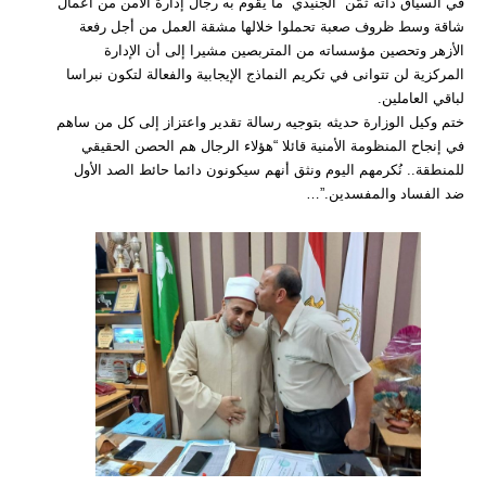
في السياق ذاته ثمّن “الجنيدي” ما يقوم به رجال إدارة الأمن من أعمال
شاقة وسط ظروف صعبة تحملوا خلالها مشقة العمل من أجل رفعة
الأزهر وتحصين مؤسساته من المتربصين مشيرا إلى أن الإدارة
المركزية لن تتوانى في تكريم النماذج الإيجابية والفعالة لتكون نبراسا
لباقي العاملين.
ختم وكيل الوزارة حديثه بتوجيه رسالة تقدير واعتزاز إلى كل من ساهم
في إنجاح المنظومة الأمنية قائلا “هؤلاء الرجال هم الحصن الحقيقي
للمنطقة.. نُكرمهم اليوم ونثق أنهم سيكونون دائما حائط الصد الأول
ضد الفساد والمفسدين.”…