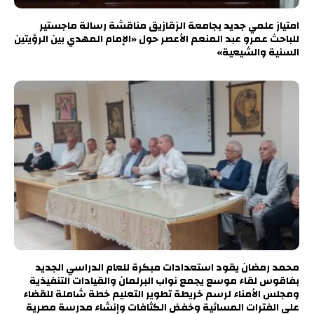
امتياز علمي جديد بجامعة الزقازيق مناقشة رسالة ماجستير
للباحث عمرو عبد المنعم الأعصر حول «الإمام المهدي بين الرؤيتين
السنية والشيعية»
محمد رمضان يقود استعدادات مبكرة للعام الدراسي الجديد
بفاقوس لقاء موسع يجمع نواب البرلمان والقيادات التنفيذية
ومجلس الأمناء لرسم خريطة تطوير التعليم خطة شاملة للقضاء
على الفترات المسائية وخفض الكثافات وإنشاء مدرسة مصرية