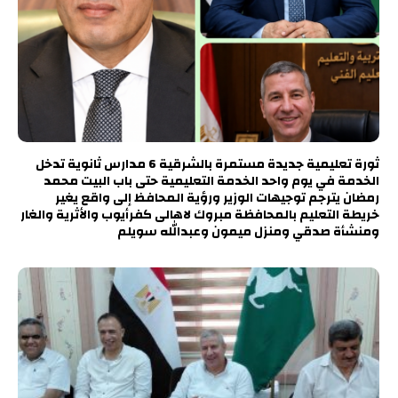
ثورة تعليمية جديدة مستمرة بالشرقية 6 مدارس ثانوية تدخل
الخدمة في يوم واحد الخدمة التعليمية حتى باب البيت محمد
رمضان يترجم توجيهات الوزير ورؤية المحافظ إلى واقع يغير
خريطة التعليم بالمحافظة مبروك لاهالى كفرأيوب والأثرية والغار
ومنشأة صدقي ومنزل ميمون وعبدالله سويلم