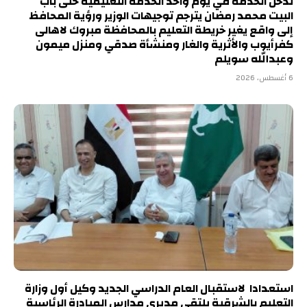
تدخل الخدمة في يوم واحد الخدمة التعليمية حتى باب
البيت محمد رمضان يترجم توجيهات الوزير ورؤية المحافظ
إلى واقع يغير خريطة التعليم بالمحافظة مبروك لاهالى
كفرأيوب والأثرية والغار ومنشأة صدقي ومنزل ميمون
وعبدالله سويلم
6 أغسطس، 2026
استعدادا لاستقبال العام الدراسي الجديد وكيل أول وزارة
التعليم بالشرقية يلتقي مديري مدارس المبادرة الرئاسية