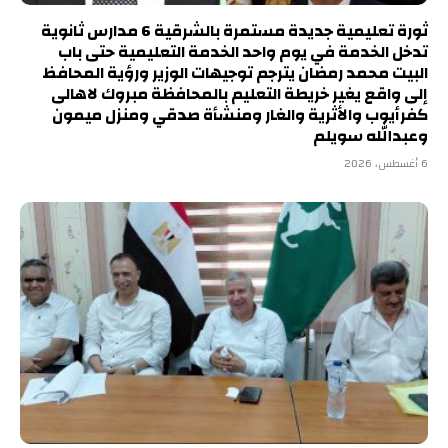
ثورة تعليمية جديدة مستمرة بالشرقية 6 مدارس ثانوية
تدخل الخدمة في يوم واحد الخدمة التعليمية حتى باب
البيت محمد رمضان يترجم توجيهات الوزير ورؤية المحافظ
إلى واقع يغير خريطة التعليم بالمحافظة مبروك لاهالى
كفرأيوب والأثرية والغار ومنشأة صدقي ومنزل ميمون
وعبدالله سويلم
6 أغسطس، 2026