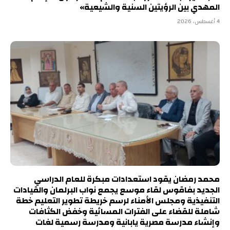
المهدي بين الرؤيتين السنية والشيعية»
4 أغسطس، 2026
محمد رمضان يقود استعدادات مبكرة للعام الدراسي
الجديد بفاقوس لقاء موسع يجمع نواب البرلمان والقيادات
التنفيذية ومجلس الأمناء لرسم خريطة تطوير التعليم خطة
شاملة للقضاء على الفترات المسائية وخفض الكثافات
وإنشاء مدرسة مصرية يابانية ومدرسة رسمية لغات