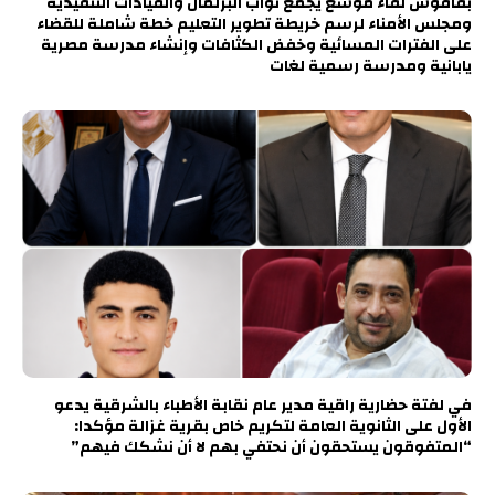
بفاقوس لقاء موسع يجمع نواب البرلمان والقيادات التنفيذية
ومجلس الأمناء لرسم خريطة تطوير التعليم خطة شاملة للقضاء
على الفترات المسائية وخفض الكثافات وإنشاء مدرسة مصرية
يابانية ومدرسة رسمية لغات
في لفتة حضارية راقية مدير عام نقابة الأطباء بالشرقية يدعو
الأول على الثانوية العامة لتكريم خاص بقرية غزالة مؤكدا:
“المتفوقون يستحقون أن نحتفي بهم لا أن نشكك فيهم”