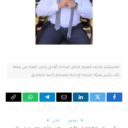
المستشار محمد العجوز قناص البراءات يُؤدي واجب العزاء في وفاة
نائب رئيس هيئة النيابة الإدارية لمسقط رأسه بالزقازيق
فيسبوك
تويتر
لينكدإن
البريد
تيلقرام
واتساب
Copy
الإلكتروني
Link
السابق
التالي