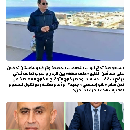
السعودية تدق أبواب التحالفات الجديدة وتركيا وباكستان تدخلان
على خط أمن الخليج «حلف مكة» بين الردع والحرب تحالف ثلاثي
يرفع سقف الحسابات ومصر خارج التوقيع لا خارج المعادلة هل
نحن أمام «ناتو إسلامي» جديد؟ أم أمام مظلة ردع تقول للخصوم
الاقتراب هذه المرة له ثمن؟