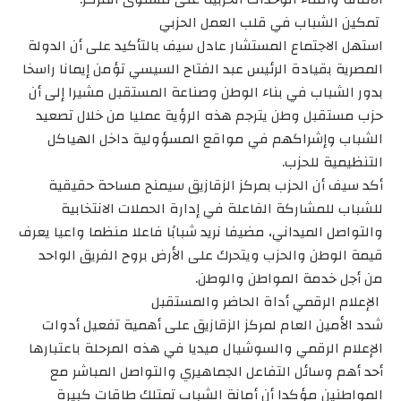
تمكين الشباب في قلب العمل الحزبي
استهل الاجتماع المستشار عادل سيف بالتأكيد على أن الدولة
المصرية بقيادة الرئيس عبد الفتاح السيسي تؤمن إيمانا راسخا
بدور الشباب في بناء الوطن وصناعة المستقبل مشيرا إلى أن
حزب مستقبل وطن يترجم هذه الرؤية عمليا من خلال تصعيد
الشباب وإشراكهم في مواقع المسؤولية داخل الهياكل
التنظيمية للحزب.
أكد سيف أن الحزب بمركز الزقازيق سيمنح مساحة حقيقية
للشباب للمشاركة الفاعلة في إدارة الحملات الانتخابية
والتواصل الميداني، مضيفا نريد شبابًا فاعلا منظما واعيا يعرف
قيمة الوطن والحزب ويتحرك على الأرض بروح الفريق الواحد
من أجل خدمة المواطن والوطن.
الإعلام الرقمي أداة الحاضر والمستقبل
شدد الأمين العام لمركز الزقازيق على أهمية تفعيل أدوات
الإعلام الرقمي والسوشيال ميديا في هذه المرحلة باعتبارها
أحد أهم وسائل التفاعل الجماهيري والتواصل المباشر مع
المواطنين مؤكدا أن أمانة الشباب تمتلك طاقات كبيرة