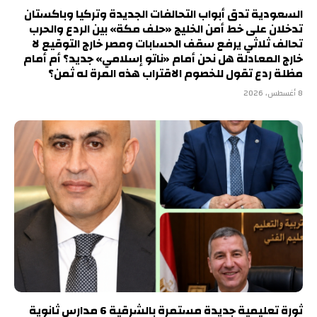
السعودية تدق أبواب التحالفات الجديدة وتركيا وباكستان
تدخلان على خط أمن الخليج «حلف مكة» بين الردع والحرب
تحالف ثلاثي يرفع سقف الحسابات ومصر خارج التوقيع لا
خارج المعادلة هل نحن أمام «ناتو إسلامي» جديد؟ أم أمام
مظلة ردع تقول للخصوم الاقتراب هذه المرة له ثمن؟
8 أغسطس، 2026
ثورة تعليمية جديدة مستمرة بالشرقية 6 مدارس ثانوية