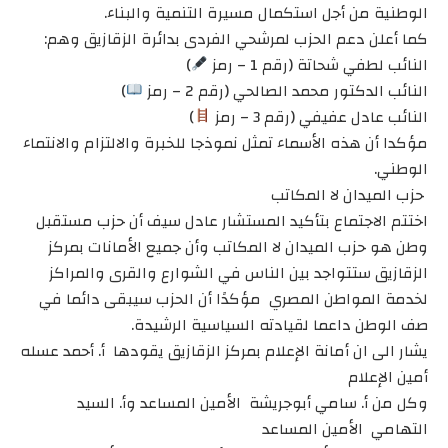
الوطنية من أجل استكمال مسيرة التنمية والبناء.
كما أعلن دعم الحزب لمرشحي الفردى بدائرة الزقازيق وهم:
النائب لطفي شحاتة (رقم 1 – رمز
)
النائب الدكتور محمد الصالحي (رقم 2 – رمز
)
النائب عادل عفيفي (رقم 3 – رمز
)
مؤكدا أن هذه الأسماء تمثل نموذجا للخبرة والالتزام والانتماء
الوطني.
حزب الميدان لا المكاتب
اختتم الاجتماع بتأكيد المستشار عادل سيف أن حزب مستقبل
وطن هو حزب الميدان لا المكاتب وأن جميع الأمانات بمركز
الزقازيق ستتواجد بين الناس في الشوارع والقرى والمراكز
لخدمة المواطن المصري مؤكدًا أن الحزب سيبقى دائما في
صف الوطن داعما لقيادته السياسية الرشيدة.
يشار الى ان أمانة الإعلام بمركز الزقازيق يقودها أ. أحمد عسله
أمين الإعلام
وكل من أ. سامي أبوجريشة الأمين المساعد وأ. السيد
التهامي الأمين المساعد