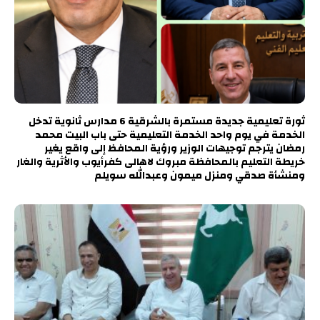
ثورة تعليمية جديدة مستمرة بالشرقية 6 مدارس ثانوية تدخل
الخدمة في يوم واحد الخدمة التعليمية حتى باب البيت محمد
رمضان يترجم توجيهات الوزير ورؤية المحافظ إلى واقع يغير
خريطة التعليم بالمحافظة مبروك لاهالى كفرأيوب والأثرية والغار
ومنشأة صدقي ومنزل ميمون وعبدالله سويلم