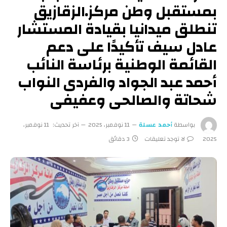
بمستقبل وطن مركز.الزقازيق
تنطلق ميدانيا بقيادة المستشار
عادل سيف تأكيدًا على دعم
القائمة الوطنية برئاسة النائب
أحمد عبد الجواد والفردى النواب
شحاتة والصالحى وعفيفى
بواسطة
أحمد عسلة
11 نوفمبر، 2025
آخر تحديث:
11 نوفمبر،
2025
لا توجد تعليقات
3 دقائق