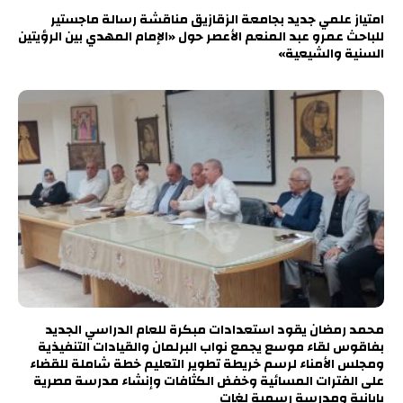
امتياز علمي جديد بجامعة الزقازيق مناقشة رسالة ماجستير
للباحث عمرو عبد المنعم الأعصر حول «الإمام المهدي بين الرؤيتين
السنية والشيعية»
محمد رمضان يقود استعدادات مبكرة للعام الدراسي الجديد
بفاقوس لقاء موسع يجمع نواب البرلمان والقيادات التنفيذية
ومجلس الأمناء لرسم خريطة تطوير التعليم خطة شاملة للقضاء
على الفترات المسائية وخفض الكثافات وإنشاء مدرسة مصرية
يابانية ومدرسة رسمية لغات