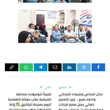
فيسبوك
تويتر
لينكدإن
البريد
تيلقرام
واتساب
Copy
الإلكتروني
Link
السابق
التالي
حنان النحاس وشيماء الشاذلى
تنفيذاً لتوجيهات محافظ
واحمد رميح .. وزير التعليم
الشرقية عقب جولته التفقدية
العالي يعلن صدور قرارات
اليوم بمدينة الزقازيق
إزالة
جمهورية بتعيين قيادات جديدة
كافة الإشغالات ورفع كفاءة