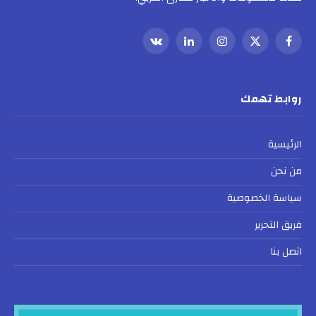
فيسبوك
X
الانستغرام
لينكدإن
VKontakte
(Twitter)
روابط تهمك
الرئيسية
من نحن
سياسة الخصوصية
فريق التحرير
اتصل بنا