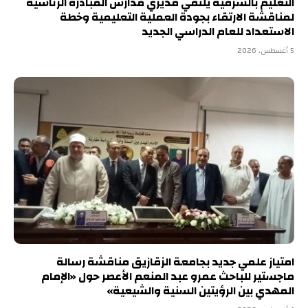
التعليم بالشرقية يلتقي مديري مدارس المبادرة الرئاسية
لمناقشة الارتقاء بجودة العملية التعليمية وخطة
الاستعداد للعام الدراسي الجديد
5 أغسطس، 2026
امتياز علمي جديد بجامعة الزقازيق مناقشة رسالة
ماجستير للباحث عمرو عبد المنعم الأعصر حول «الإمام
المهدي بين الرؤيتين السنية والشيعية»