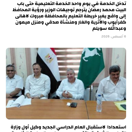
تدخل الخدمة في يوم واحد الخدمة التعليمية حتى باب
البيت محمد رمضان يترجم توجيهات الوزير ورؤية المحافظ
إلى واقع يغير خريطة التعليم بالمحافظة مبروك لاهالى
كفرأيوب والأثرية والغار ومنشأة صدقي ومنزل ميمون
وعبدالله سويلم
6 أغسطس، 2026
استعدادا لاستقبال العام الدراسي الجديد وكيل أول وزارة