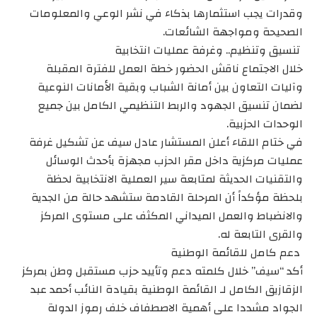
وقدرات يجب استثمارها بذكاء في نشر الوعي والمعلومات
الصحيحة ومواجهة الشائعات.
تنسيق وتنظيم.. وغرفة عمليات انتخابية
خلال الاجتماع ناقش الحضور خطة العمل للفترة المقبلة
وآليات التعاون بين أمانة الشباب وبقية الأمانات النوعية
لضمان تنسيق الجهود والربط التنظيمي الكامل بين جميع
الوحدات الحزبية.
في ختام اللقاء أعلن المستشار عادل سيف عن تشكيل غرفة
عمليات مركزية داخل مقر الحزب مجهزة بأحدث الوسائل
والتقنيات الحديثة لمتابعة سير العملية الانتخابية لحظة
بلحظة مؤكداً أن المرحلة القادمة ستشهد حالة من الجدية
والانضباط والعمل الميداني المكثف على مستوى المركز
والقرى التابعة له.
دعم كامل للقائمة الوطنية
أكد “سيف” خلال كلمته دعم وتأييد حزب مستقبل وطن بمركز
الزقازيق الكامل لـ القائمة الوطنية بقيادة النائب أحمد عبد
الجواد مشددا على أهمية الاصطفاف خلف رموز الدولة