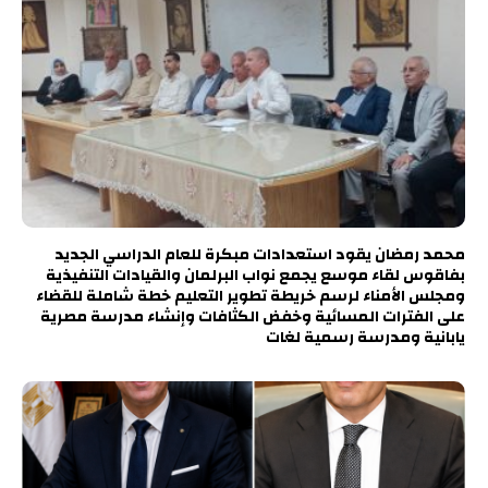
محمد رمضان يقود استعدادات مبكرة للعام الدراسي الجديد
بفاقوس لقاء موسع يجمع نواب البرلمان والقيادات التنفيذية
ومجلس الأمناء لرسم خريطة تطوير التعليم خطة شاملة للقضاء
على الفترات المسائية وخفض الكثافات وإنشاء مدرسة مصرية
يابانية ومدرسة رسمية لغات