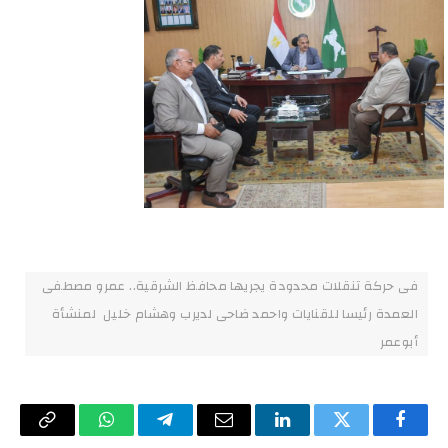
فى حركة تنقلات محدودة يجريها محافظ الشرقية.. عمرو مصطفى
العمدة رئيسا للقنايات واحمد ضاحى لديرب وهشام خليل لمنشأة
أبوعمر
فيسبوك
تويتر
لينكدإن
البريد
تيلقرام
واتساب
Copy