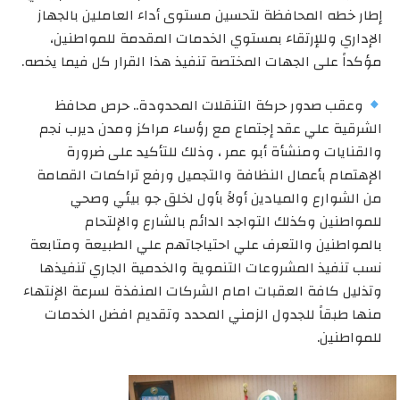
إطار خطه المحافظة لتحسين مستوى أداء العاملين بالجهاز
الإداري وللإرتقاء بمستوي الخدمات المقدمة للمواطنين،
مؤكداً على الجهات المختصة تنفيذ هذا القرار كل فيما يخصه.
وعقب صدور حركة التنقلات المحدودة.. حرص محافظ
الشرقية علي عقد إجتماع مع رؤساء مراكز ومدن ديرب نجم
والقنايات ومنشأة أبو عمر ، وذلك للتأكيد على ضرورة
الإهتمام بأعمال النظافة والتجميل ورفع تراكمات القمامة
من الشوارع والميادين أولاً بأول لخلق جو بيئي وصحي
للمواطنين وكذلك التواجد الدائم بالشارع والإلتحام
بالمواطنين والتعرف علي احتياجاتهم علي الطبيعة ومتابعة
نسب تنفيذ المشروعات التنموية والخدمية الجاري تنفيذها
وتذليل كافة العقبات امام الشركات المنفذة لسرعة الإنتهاء
منها طبقاً للجدول الزمني المحدد وتقديم افضل الخدمات
للمواطنين.