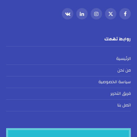
فيسبوك
X
الانستغرام
لينكدإن
VKontakte
(Twitter)
روابط تهمك
الرئيسية
من نحن
سياسة الخصوصية
فريق التحرير
اتصل بنا