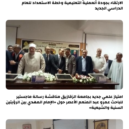
الارتقاء بجودة العملية التعليمية وخطة الاستعداد للعام
الدراسي الجديد
امتياز علمي جديد بجامعة الزقازيق مناقشة رسالة ماجستير
للباحث عمرو عبد المنعم الأعصر حول «الإمام المهدي بين الرؤيتين
السنية والشيعية»