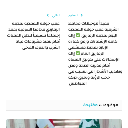
الإلكتروني
Link
السابق
التالي
تنفيذاً لتوجيهات محافظ
عقب جولته التفقدية بمدينة
الشرقية عقب جولته التفقدية
الزقازيق محافظ الشرقية يعقد
اليوم بمدينة الزقازيق
إزالة
إجتماعاً تنسيقياً لتذليل العقبات
كافة الإشغالات ورفع كفاءة
أمام تنفيذ مشروعات مياه
الإنارة بمحيط مستشفى
الشرب والصرف الصحي
الزقازيق العام
إزالة
الإشغالات على كوبري المشاة
أمام مديرية الصحة وقص
وتهذيب الأشجار التي تتسبب في
حجب الرؤية وتعيق حركة
المواطنين
موضوعات
مقترحة