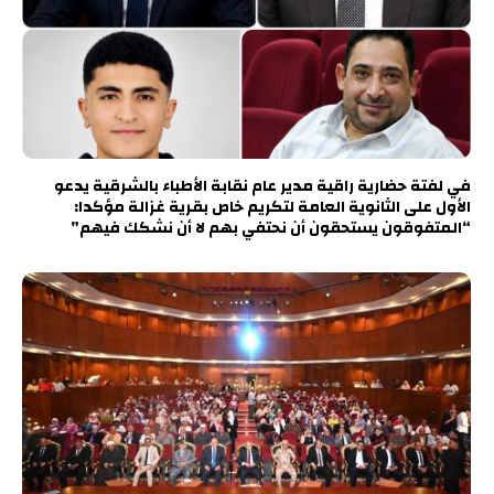
في لفتة حضارية راقية مدير عام نقابة الأطباء بالشرقية يدعو
الأول على الثانوية العامة لتكريم خاص بقرية غزالة مؤكدا:
“المتفوقون يستحقون أن نحتفي بهم لا أن نشكك فيهم”