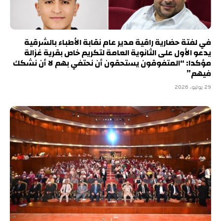
في لفتة حضارية راقية مدير عام نقابة الأطباء بالشرقية
يدعو الأول على الثانوية العامة لتكريم خاص بقرية غزالة
مؤكدا: “المتفوقون يستحقون أن نحتفي بهم لا أن نشكك
فيهم”
29 يوليو، 2026