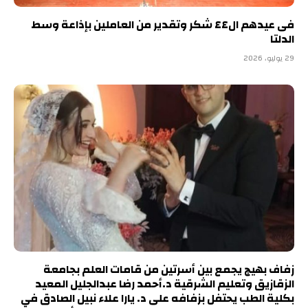
فى عيدهم ال٤٤ شكر وتقدير من العاملين بإذاعة وسط
الدلتا
29 يوليو، 2026
زفاف بهيج يجمع بين أسرتين من قامات العلم بجامعة
الزقازيق وتعليم الشرقية د.أحمد رضا عبدالجليل المعيد
بكلية الطب يحتفل بزفافه على د. يارا علاء نبيل الصادق في