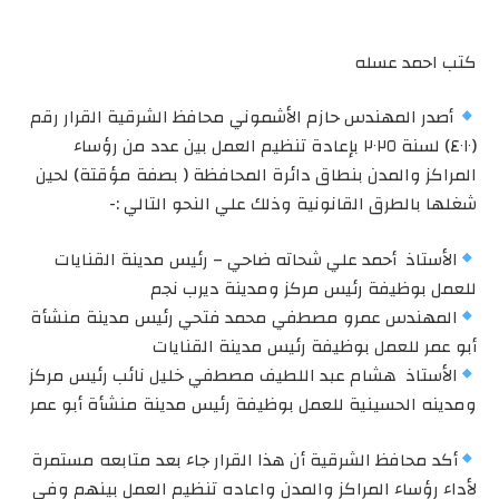
كتب احمد عسله
أصدر المهندس حازم الأشموني محافظ الشرقية القرار رقم
(٤٠١٠) لسنة ٢٠٢٥ بإعادة تنظيم العمل بين عدد من رؤساء
المراكز والمدن بنطاق دائرة المحافظة ( بصفة مؤقتة) لحين
شغلها بالطرق القانونية وذلك علي النحو التالي :-
الأستاذ أحمد علي شحاته ضاحي – رئيس مدينة القنايات
للعمل بوظيفة رئيس مركز ومدينة ديرب نجم
المهندس عمرو مصطفي محمد فتحي رئيس مدينة منشأة
أبو عمر للعمل بوظيفة رئيس مدينة القنايات
الأستاذ هشام عبد اللطيف مصطفي خليل نائب رئيس مركز
ومدينه الحسينية للعمل بوظيفة رئيس مدينة منشأة أبو عمر
أكد محافظ الشرقية أن هذا القرار جاء بعد متابعه مستمرة
لأداء رؤساء المراكز والمدن واعاده تنظيم العمل بينهم وفي