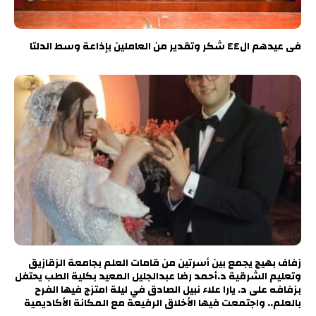
فى عيدهم ال٤٤ شكر وتقدير من العاملين بإذاعة وسط الدلتا
زفاف بهيج يجمع بين أسرتين من قامات العلم بجامعة الزقازيق
وتعليم الشرقية د.أحمد رضا عبدالجليل المعيد بكلية الطب يحتفل
بزفافه على د. يارا علاء نبيل الصادق في ليلة امتزج فيها الفرح
بالعلم.. واجتمعت فيها الأخلاق الرفيعة مع المكانة الأكاديمية