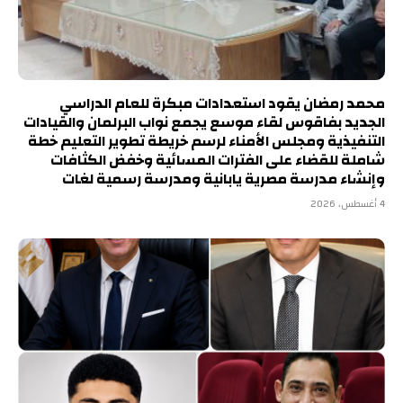
محمد رمضان يقود استعدادات مبكرة للعام الدراسي
الجديد بفاقوس لقاء موسع يجمع نواب البرلمان والقيادات
التنفيذية ومجلس الأمناء لرسم خريطة تطوير التعليم خطة
شاملة للقضاء على الفترات المسائية وخفض الكثافات
وإنشاء مدرسة مصرية يابانية ومدرسة رسمية لغات
4 أغسطس، 2026