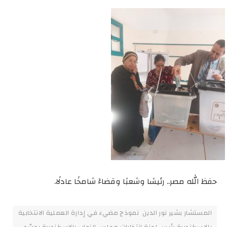
حفظ الله مصر.. رئيسًا وشعبًا وقضاءً شامخًا عادلًا.
المستشار بشير نور الدين نموذج مضيء في إدارة العملية الانتخابية