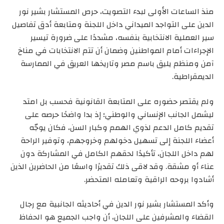
منذ الساعات الأولى لبدء التصويت، حرص المستشار بشير نور
الدين على التواجد الميداني داخل اللجنة ومتابعة أدق تفاصيل
سير العملية الانتخابية بنفسه، مشددًا على ضرورة تيسير
الإجراءات أمام المواطنين وضمان أن تتم الانتخابات في مناخ
آمن ومنظم يليق باسم مصر وتاريخها العريق في الممارسة
الديمقراطية.
ولم يقتصر حضوره على المتابعة القانونية فحسب بل امتد
ليشمل الجانب الإنساني والوطني؛ إذ بدا واضحًا حرصه على
تقديم كامل الدعم لذوي الهمم وكبار السن، فكان يوجّه
أعضاء اللجنة إلى تسهيل دخولهم وخروجهم، وتوفير الراحة
لهم داخل اللجان، تأكيدًا لحقهم الكامل في المشاركة دون
عناء أو مشقة. وقد لاقى ذلك تقديرًا واسعًا من الحاضرين الذين
أشادوا بروحه الراقية وتعامله المتحضر.
وأكد المستشار بشير نور الدين في أحاديثه الجانبية مع رجال
القضاء والمشرفين على اللجان، أن واجب الجميع هو الحفاظ