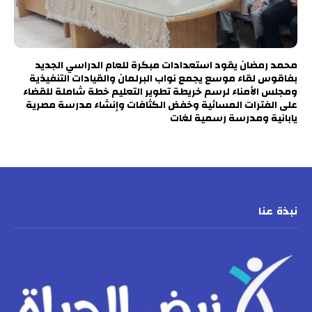
محمد رمضان يقود استعدادات مبكرة للعام الدراسي الجديد
بفاقوس لقاء موسع يجمع نواب البرلمان والقيادات التنفيذية
ومجلس الأمناء لرسم خريطة تطوير التعليم خطة شاملة للقضاء
على الفترات المسائية وخفض الكثافات وإنشاء مدرسة مصرية
يابانية ومدرسة رسمية لغات
نبذة عنا