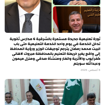
ثورة تعليمية جديدة مستمرة بالشرقية 6 مدارس ثانوية
تدخل الخدمة في يوم واحد الخدمة التعليمية حتى باب
البيت محمد رمضان يترجم توجيهات الوزير ورؤية المحافظ
إلى واقع يغير خريطة التعليم بالمحافظة مبروك لاهالى
كفرأيوب والأثرية والغار ومنشأة صدقي ومنزل ميمون
وعبدالله سويلم
6 أغسطس، 2026