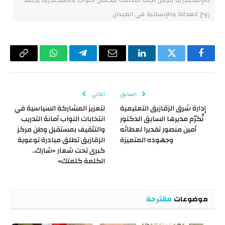
بالإسكندرية رئيس لجنة انتخابات مجلس النواب بالاسكندرية يجسّد
روح العدالة والإنسانية في الميدان
فيسبوك
تويتر
لينكدإن
البريد
تيلقرام
واتساب
Copy
الإلكتروني
Link
السابق
التالي
إدارة شرق الزقازيق التعليمية
لتعزيز المشاركة السياسية في
تُكرّم مديرها السابق الدكتور
انتخابات النواب أمانة التدريب
أمين منصور تقديرا لعطائه
والتثقيف بمستقبل وطن مركز
وجهوده المتميزة
الزقازيق تطلق مبادرة توعوية
كبرى تحت شعار «شارك..
الكلمة كلمتك»
موضوعات
مقترحة