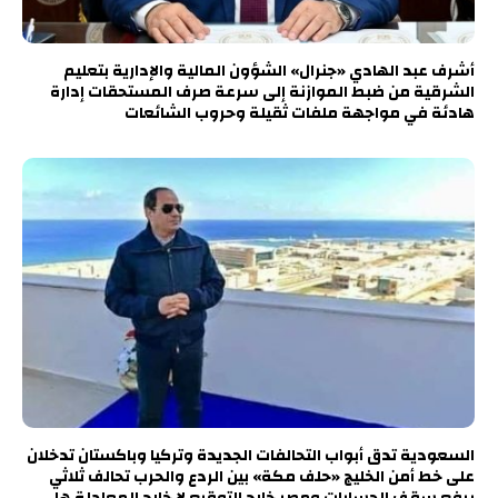
أشرف عبد الهادي «جنرال» الشؤون المالية والإدارية بتعليم
الشرقية من ضبط الموازنة إلى سرعة صرف المستحقات إدارة
هادئة في مواجهة ملفات ثقيلة وحروب الشائعات
السعودية تدق أبواب التحالفات الجديدة وتركيا وباكستان تدخلان
على خط أمن الخليج «حلف مكة» بين الردع والحرب تحالف ثلاثي
يرفع سقف الحسابات ومصر خارج التوقيع لا خارج المعادلة هل