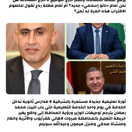
نحن أمام «ناتو إسلامي» جديد؟ أم أمام مظلة ردع تقول للخصوم
الاقتراب هذه المرة له ثمن؟
ثورة تعليمية جديدة مستمرة بالشرقية 6 مدارس ثانوية تدخل
الخدمة في يوم واحد الخدمة التعليمية حتى باب البيت محمد
رمضان يترجم توجيهات الوزير ورؤية المحافظ إلى واقع يغير
خريطة التعليم بالمحافظة مبروك لاهالى كفرأيوب والأثرية والغار
ومنشأة صدقي ومنزل ميمون وعبدالله سويلم