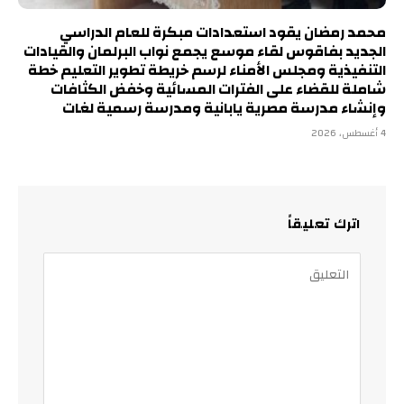
محمد رمضان يقود استعدادات مبكرة للعام الدراسي
الجديد بفاقوس لقاء موسع يجمع نواب البرلمان والقيادات
التنفيذية ومجلس الأمناء لرسم خريطة تطوير التعليم خطة
شاملة للقضاء على الفترات المسائية وخفض الكثافات
وإنشاء مدرسة مصرية يابانية ومدرسة رسمية لغات
4 أغسطس، 2026
اترك تعليقاً