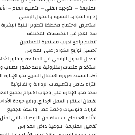
المتابعة – التوجيه الفني – التعليم العام – ا
إدارة الموارد البشرية والتحول الرقمي
استعرض الاجتماع مخططًا لتطوير البنية البشرية 
سد العجز في التخصصات المختلفة
تنظيم برامج تدريب مستمرة للمعلمين
تحسين توزيع الكوادر على المدارس
تفعيل التحول الرقمي في المتابعة وتقارير الأداء
استخدام منصات إلكترونية لرصد حضور الطلاب و
أكد السعيد ضرورة الانتقال السريع نحو الإدارة ا
التزام كامل بالتعليمات الإدارية والقانونية
شدد مدير الإدارة على وجوب الالتزام بجميع التع
لضمان استقرار العمل الإداري ورفع جودة الأداء.
قرارات وتوصيات وخطة عمل واضحة للجميع
اختُتم الاجتماع بسلسلة من التوصيات التي تمثل إطا
تفعيل المتابعة النوعية داخل المدارس
تعزيز جودة التدريس والاهتمام بالأداء داخل الف