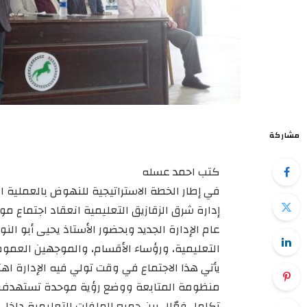
مشاركة
كتب احمد عسله
في إطار الخطة الاستراتيجية للنهوض بالعملية ا
إدارة شرق الزقازيق التعليمية انعقاد اجتماع مو
عام الإدارة الجديد وبحضور الأستاذ يحيى أبو الن
التعليمية، ورؤساء الأقسام، والموجهين العموم
يأتي هذا الاجتماع في وقت تولي فيه الإدارة اهت
منظومة المتابعة ووضع رؤية موحدة تستهدف ت
تكامل فعّال بين جميع الملفات التعليمية داخل ا