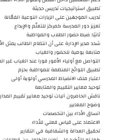
تطبيق استراتيجيات تدريس حديثة
تدريب الموجهين على الزيارات النوعية الفعّالة
تعزيز دور المدرسة كمركز للتعلّم والإبداع
ثانيًا: ضبط حضور الطلاب والمواظبة
شدد مدير الإدارة على أن انتظام الطالب يمثل الأ
متابعة يومية للحضور والغياب
التواصل مع أولياء الأمور فورا عند الغياب غير الم
تطبيق اللوائح المنظمة للمواظبة بحزم
اعتبار ملف الانضباط المدرسي أولوية أولى
توحيد معايير التقييم والمتابعة
ناقش الحاضرون آليات توحيد معايير تقييم المدا
وضوح المعايير
اتساق الأداء بين التخصصات
الاعتماد على قياس فعلي للأداء
تحقيق العدالة والشفافية في التقارير
كما تم التأكيد على تعزيز التكامل بين قطاعات