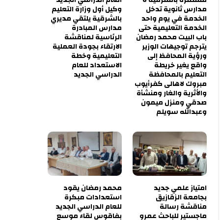
مدارس ثانوية تدخل
وكيل أول وزارة التعليم
الخدمة في يوم واحد
بالشرقية يلتقي مديري
الخدمة التعليمية حتى
مدارس المبادرة
باب البيت محمد رمضان
الرئاسية لمناقشة
يترجم توجيهات الوزير
الارتقاء بجودة العملية
ورؤية المحافظ إلى
التعليمية وخطة
واقع يغير خريطة
الاستعداد للعام
التعليم بالمحافظة
الدراسي الجديد
مبروك لاهالى كفرأيوب
والأثرية والغار ومنشأة
صدقي ومنزل ميمون
وعبدالله سويلم
امتياز علمي جديد
محمد رمضان يقود
بجامعة الزقازيق
استعدادات مبكرة
مناقشة رسالة
للعام الدراسي الجديد
ماجستير للباحث عمرو
بفاقوس لقاء موسع