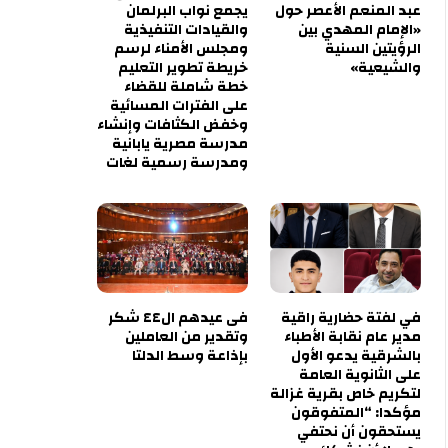
عبد المنعم الأعصر حول
يجمع نواب البرلمان
«الإمام المهدي بين
والقيادات التنفيذية
الرؤيتين السنية
ومجلس الأمناء لرسم
والشيعية»
خريطة تطوير التعليم
خطة شاملة للقضاء
على الفترات المسائية
وخفض الكثافات وإنشاء
مدرسة مصرية يابانية
ومدرسة رسمية لغات
في لفتة حضارية راقية
فى عيدهم ال٤٤ شكر
مدير عام نقابة الأطباء
وتقدير من العاملين
بالشرقية يدعو الأول
بإذاعة وسط الدلتا
على الثانوية العامة
لتكريم خاص بقرية غزالة
مؤكدا: “المتفوقون
يستحقون أن نحتفي