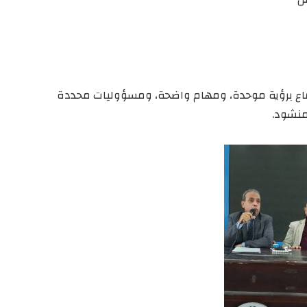
ماع برؤية موحدة، ومهام واضحة، ومسؤوليات محددة
لمنشود.