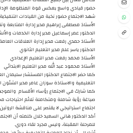
حضور قيادي واسع يعكس قوة المنظومة الإدار
شهد الاجتماع حضور نخبة من القيادات التنفيذية
الأستاذ مصطفى إبراهيم مدير إدارة المتابعة وتق
الدكتور عمر إسماعيل مدير إدارة الخدمات والأن
الأستاذ حمدي رفعت مدير إدارة العلاقات العامة
الدكتور ياسر علم مدير التعليم الثانوي
الأستاذ محمد رفعت مدير التعليم الإعدادي
الأستاذ محمود عبد الله مدير التعليم الابتدائي
كما حضر الاجتماع الدكتور المستشار سليمان العن
التعليمية والاستاذة سوزان عامر مدير الشئون الم
كما شارك في الاجتماع رؤساء الأقسام والموجه
صياغة رؤية شاملة ومتكاملة تلائم احتياجات مخ
اجتماع استراتيجي لا يقتصر على مناقشة الروتين
أكد الدكتور هاني السعيد خلال كلمته أن الاجت
للمرحلة المقبلة، وليس مجرد لقاء دوري.
أشار إلى أن نجاح العملية التعليمية يبدأ من وج