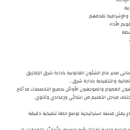
ية
 والإشرافية تقدمهم
ويم الأداء
شطة
انى مدير عام الشئون القانونية بادارة شرق الزقازيق
الية والتتفيذية بادارة شرق ..
ون العموم والموجهون الأوائل بجميع التخصصات ما أتاح
تلف مراحل التعليم من ابتدائي وإعدادي وثانوي.
ماع يمثل منصة استراتيجية لوضع خطة تنفيذية دقيقة
ود قيادة واعية تمتلك رؤية واضحة، وتُحوِّل التوجهات إلى