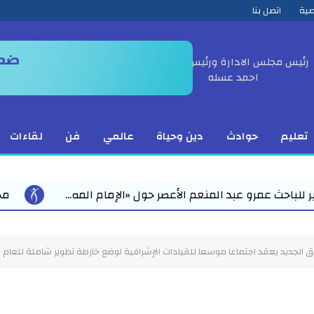
صية
اتصل بنا
رئيس مجلس الادارة ورئيس التحرير
احمد عسله
تعليم
حوادث
دين وحياة
عالمي
فن
لقاءات
ر حول «الإمام المه...
محمد رمضان يقود استعدادات مبك
يق الجديد يعقد اجتماعا موسعا للقيادات الإشرافية لوضع خارطة تطوير شاملة للعام