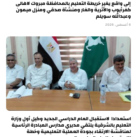
إلى واقع يغير خريطة التعليم بالمحافظة مبروك لاهالى
كفرأيوب والأثرية والغار ومنشأة صدقي ومنزل ميمون
وعبدالله سويلم
6 أغسطس، 2026
استعدادا لاستقبال العام الدراسي الجديد وكيل أول وزارة
التعليم بالشرقية يلتقي مديري مدارس المبادرة الرئاسية
لمناقشة الارتقاء بجودة العملية التعليمية وخطة