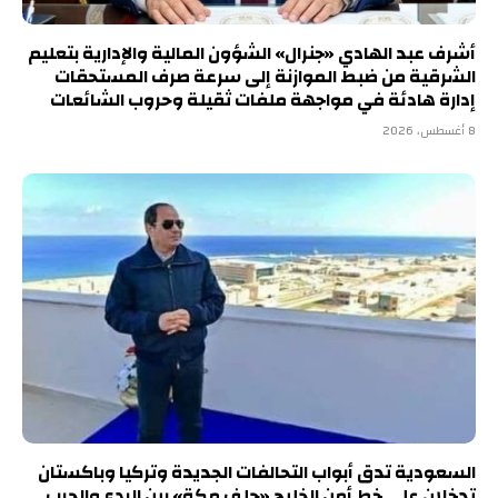
أشرف عبد الهادي «جنرال» الشؤون المالية والإدارية بتعليم
الشرقية من ضبط الموازنة إلى سرعة صرف المستحقات
إدارة هادئة في مواجهة ملفات ثقيلة وحروب الشائعات
8 أغسطس، 2026
السعودية تدق أبواب التحالفات الجديدة وتركيا وباكستان
تدخلان على خط أمن الخليج «حلف مكة» بين الردع والحرب