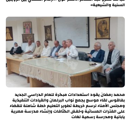
السنية والشيعية»
محمد رمضان يقود استعدادات مبكرة للعام الدراسي الجديد
بفاقوس لقاء موسع يجمع نواب البرلمان والقيادات التنفيذية
ومجلس الأمناء لرسم خريطة تطوير التعليم خطة شاملة للقضاء
على الفترات المسائية وخفض الكثافات وإنشاء مدرسة مصرية
يابانية ومدرسة رسمية لغات