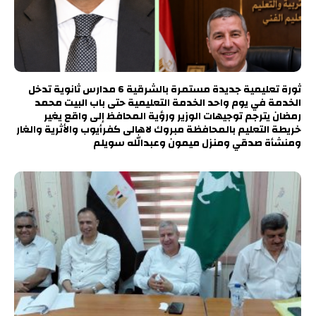
ثورة تعليمية جديدة مستمرة بالشرقية 6 مدارس ثانوية تدخل
الخدمة في يوم واحد الخدمة التعليمية حتى باب البيت محمد
رمضان يترجم توجيهات الوزير ورؤية المحافظ إلى واقع يغير
خريطة التعليم بالمحافظة مبروك لاهالى كفرأيوب والأثرية والغار
ومنشأة صدقي ومنزل ميمون وعبدالله سويلم