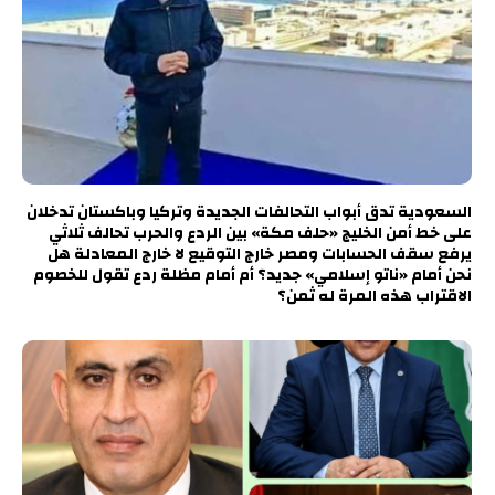
السعودية تدق أبواب التحالفات الجديدة وتركيا وباكستان تدخلان
على خط أمن الخليج «حلف مكة» بين الردع والحرب تحالف ثلاثي
يرفع سقف الحسابات ومصر خارج التوقيع لا خارج المعادلة هل
نحن أمام «ناتو إسلامي» جديد؟ أم أمام مظلة ردع تقول للخصوم
الاقتراب هذه المرة له ثمن؟