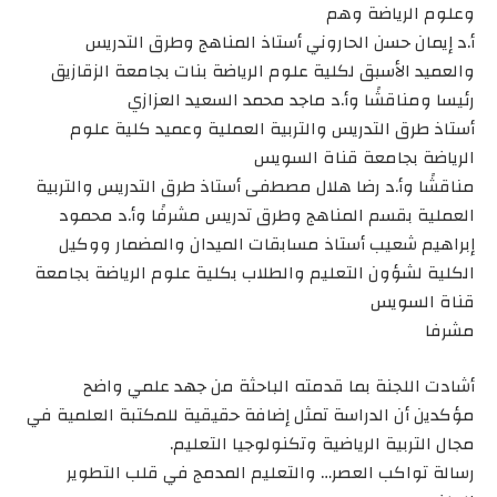
وعلوم الرياضة وهم
أ.د إيمان حسن الحاروني أستاذ المناهج وطرق التدريس
والعميد الأسبق لكلية علوم الرياضة بنات بجامعة الزقازيق
رئيسا ومناقشًا وأ.د ماجد محمد السعيد العزازي
أستاذ طرق التدريس والتربية العملية وعميد كلية علوم
الرياضة بجامعة قناة السويس
مناقشًا وأ.د رضا هلال مصطفى أستاذ طرق التدريس والتربية
العملية بقسم المناهج وطرق تدريس مشرفًا وأ.د محمود
إبراهيم شعيب أستاذ مسابقات الميدان والمضمار ووكيل
الكلية لشؤون التعليم والطلاب بكلية علوم الرياضة بجامعة
قناة السويس
مشرفا
أشادت اللجنة بما قدمته الباحثة من جهد علمي واضح
مؤكدين أن الدراسة تمثل إضافة حقيقية للمكتبة العلمية في
مجال التربية الرياضية وتكنولوجيا التعليم.
رسالة تواكب العصر… والتعليم المدمج في قلب التطوير