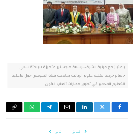
بامتياز مع مرتبة الشرف…رسالة ماجستير متميزة للباحثة سالي
حسام خريبة بكلية علوم الرياضة بجامعة قناة السويس حول فاعلية
التعليم المدمج في تطوير مهارات ألعاب القوى
فيسبوك
تويتر
لينكدإن
البريد
تيلقرام
واتساب
Copy
الإلكتروني
Link
السابق
التالي