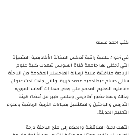
كتب احمد عسله
في أجواء علمية راقية تعكس المكانة الأكاديمية المتميزة
التي تحظى بها جامعة قناة السويس شهدت كلية علوم
الرياضة مناقشة علنية لرسالة الماجستير المقدمة من الباحثة
سالي حسام عبدالحميد محمد خريبة، والتي جاءت تحت عنوان
«فاعلية التعليم المدمج على بعض مهارات ألعاب القوى»
وذلك وسط حضور أكاديمي وعلمي كبير من أعضاء هيئة
التدريس والباحثين والمهتمين بمجالات التربية الرياضية وعلوم
التعليم الحديثة..
انتهت لجنة المناقشة والحكم إلى منح الباحثة درجة
الماجستير بتقدير ممتاز مع مرتبة الشرف بعد إشادة واسعة