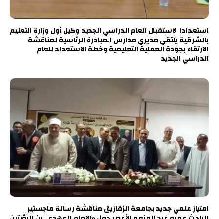
استعدادا لاستقبال العام الدراسي الجديد وكيل أول وزارة التعليم
بالشرقية يلتقي مديري مدارس المبادرة الرئاسية لمناقشة
الارتقاء بجودة العملية التعليمية وخطة الاستعداد للعام
الدراسي الجديد
امتياز علمي جديد بجامعة الزقازيق مناقشة رسالة ماجستير
للباحث عمرو عبد المنعم الأعصر حول «الإمام المهدي بين الرؤيتين