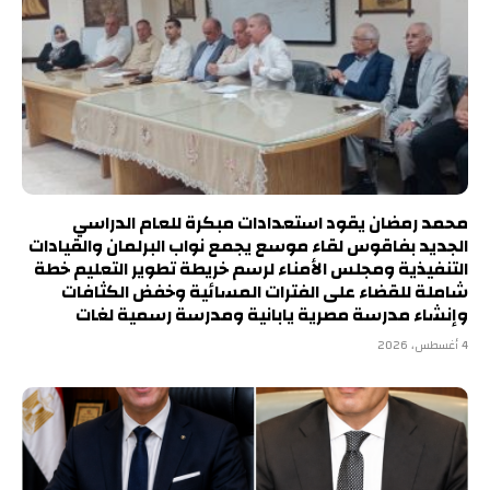
محمد رمضان يقود استعدادات مبكرة للعام الدراسي
الجديد بفاقوس لقاء موسع يجمع نواب البرلمان والقيادات
التنفيذية ومجلس الأمناء لرسم خريطة تطوير التعليم خطة
شاملة للقضاء على الفترات المسائية وخفض الكثافات
وإنشاء مدرسة مصرية يابانية ومدرسة رسمية لغات
4 أغسطس، 2026