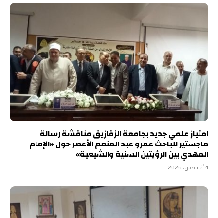
امتياز علمي جديد بجامعة الزقازيق مناقشة رسالة
ماجستير للباحث عمرو عبد المنعم الأعصر حول «الإمام
المهدي بين الرؤيتين السنية والشيعية»
4 أغسطس، 2026