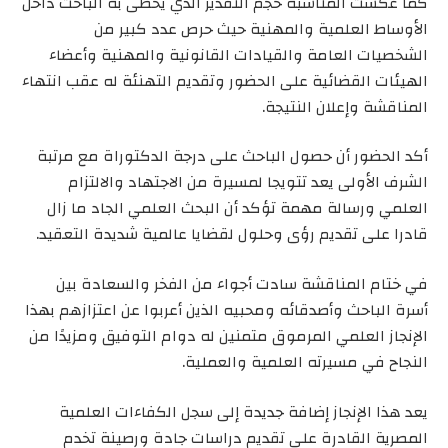
كما عكست المناسبة حجم التقدير الذي يحظى به الباحث داخل
الأوساط العلمية والمهنية حيث حرص عدد كبير من
الشخصيات العامة والقيادات القانونية والمهنية وأعضاء
الهيئات القضائية على الحضور وتقديم التهنئة له عقب انتهاء
المناقشة وإعلان النتيجة.
أكد الحضور أن حصول الباحث على درجة الدكتوراة مع مرتبة
الشرف الأولى يعد تتويجا لمسيرة من الاجتهاد والالتزام
العلمي ورسالة مهمة تؤكد أن البحث العلمي الجاد ما زال
قادرا على تقديم رؤى وحلول لقضايا عالمية شديدة التعقيد.
في ختام المناقشة سادت أجواء من الفخر والسعادة بين
أسرة الباحث وأصدقائه ومحبيه الذين أعربوا عن اعتزازهم بهذا
الإنجاز العلمي المرموق متمنين له دوام التوفيق ومزيدًا من
النجاح في مسيرته العلمية والعملية.
يعد هذا الإنجاز إضافة جديدة إلى سجل الكفاءات العلمية
المصرية القادرة على تقديم دراسات جادة ورصينة تخدم