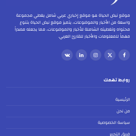
موقع نبض الحياة هو موقع إخباري عربي شامل يغطي مجموعة
واسعة من الأخبار والموضوعات، يتميز موقع نبض الحياة بتنوع
محتواه وتغطيته الشاملة للأخبار والموضوعات، مما يجعله مصدراً
مهماً للمعلومات والأخبار للقارئ العربي.
فيسبوك
X
الانستغرام
لينكدإن
VKontakte
(Twitter)
روابط تهمك
الرئيسية
من نحن
سياسة الخصوصية
فريق التحرير