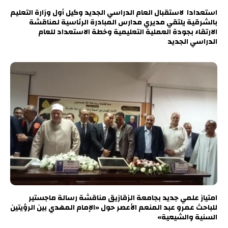
استعدادا لاستقبال العام الدراسي الجديد وكيل أول وزارة التعليم
بالشرقية يلتقي مديري مدارس المبادرة الرئاسية لمناقشة
الارتقاء بجودة العملية التعليمية وخطة الاستعداد للعام
الدراسي الجديد
امتياز علمي جديد بجامعة الزقازيق مناقشة رسالة ماجستير
للباحث عمرو عبد المنعم الأعصر حول «الإمام المهدي بين الرؤيتين
السنية والشيعية»