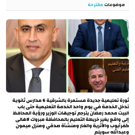
موضوعات
مقترحة
ثورة تعليمية جديدة مستمرة بالشرقية 6 مدارس ثانوية
تدخل الخدمة في يوم واحد الخدمة التعليمية حتى باب
البيت محمد رمضان يترجم توجيهات الوزير ورؤية المحافظ
إلى واقع يغير خريطة التعليم بالمحافظة مبروك لاهالى
كفرأيوب والأثرية والغار ومنشأة صدقي ومنزل ميمون
وعبدالله سويلم