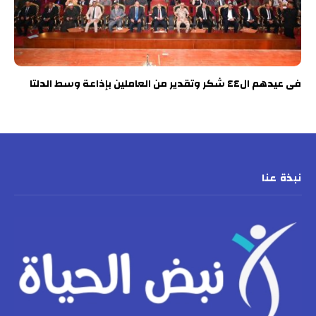
فى عيدهم ال٤٤ شكر وتقدير من العاملين بإذاعة وسط الدلتا
نبذة عنا