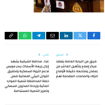
فيسبوك
تويتر
لينكدإن
البريد
تيلقرام
واتساب
Copy
الإلكتروني
Link
السابق
التالي
فريق من النيابة العامة يتفقد
غدا.. محافظ الشرقية يشهد
مركز إصلاح وتأهيل العاشر من
إنزال زريعة الأسماك ببحر مويس
رمضان ومتابعة دقيقة لأوضاع
لدعم الثروة السمكية وتحقيق
النزلاء والخدمات المقدمة لهم
التوازن البيئي الفعالية ضمن
خطة المحافظة لتنمية الموارد
المائية وزيادة المخزون السمكي
وتعزيز التنمية المستدامة