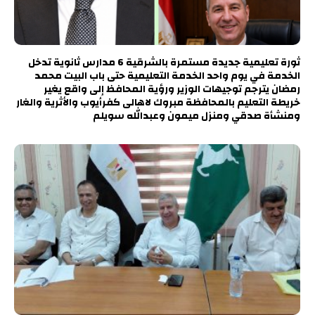
ثورة تعليمية جديدة مستمرة بالشرقية 6 مدارس ثانوية تدخل
الخدمة في يوم واحد الخدمة التعليمية حتى باب البيت محمد
رمضان يترجم توجيهات الوزير ورؤية المحافظ إلى واقع يغير
خريطة التعليم بالمحافظة مبروك لاهالى كفرأيوب والأثرية والغار
ومنشأة صدقي ومنزل ميمون وعبدالله سويلم