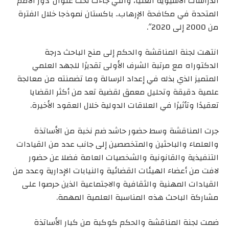
الدراسات الآسيوية العليا، والتي جاءت تحت عنوان”دور الأمم
المتحدة في مكافحة الإرهاب.. باكستان نموذجا خلال الفترة
من 2000 إلى 2020″.
انتهت لجنة المناقشة والحكم إلى منح الباحث درجة
الدكتوراه مع مرتبة الشرف الأولى تقديرًا للجهد العلمي
المتميز الذي بذله في إعداد الرسالة وما تضمنته من معالجة
علمية دقيقة وتحليل معمق لقضية تعد من أكثر القضايا
تعقيدًا وتأثيرًا في العلاقات الدولية خلال العقود الأخيرة.
جرت المناقشة وسط حضور حاشد ضم نخبة من الأساتذة
والعلماء والباحثين والمتخصصين إلى جانب عدد من القيادات
التنفيذية والقانونية والشخصيات العامة فضلا عن حضور
لافت من أعضاء الهيئات القضائية والنيابات الإدارية وعدد من
القيادات المهنية والثقافية والاجتماعية الذين حرصوا على
مشاركة الباحث هذه المناسبة العلمية المهمة.
ضمت لجنة المناقشة والحكم كوكبة من كبار الأساتذة