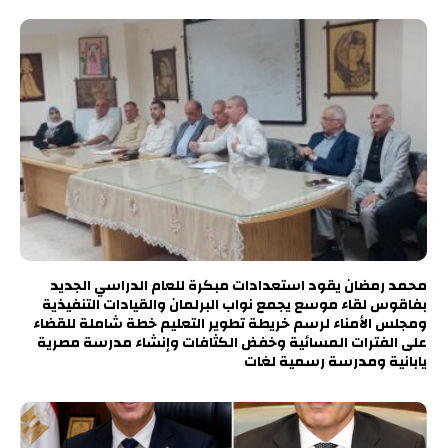
محمد رمضان يقود استعدادات مبكرة للعام الدراسي الجديد
بفاقوس لقاء موسع يجمع نواب البرلمان والقيادات التنفيذية
ومجلس الأمناء لرسم خريطة تطوير التعليم خطة شاملة للقضاء
على الفترات المسائية وخفض الكثافات وإنشاء مدرسة مصرية
يابانية ومدرسة رسمية لغات