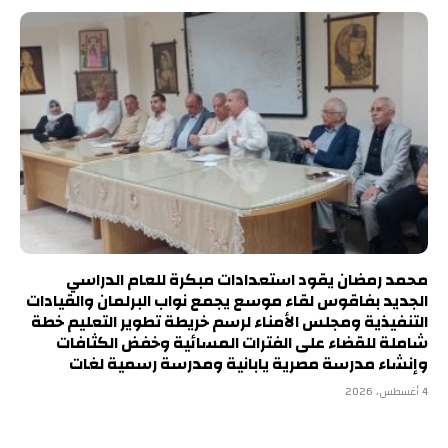
محمد رمضان يقود استعدادات مبكرة للعام الدراسي
الجديد بفاقوس لقاء موسع يجمع نواب البرلمان والقيادات
التنفيذية ومجلس الأمناء لرسم خريطة تطوير التعليم خطة
شاملة للقضاء على الفترات المسائية وخفض الكثافات
وإنشاء مدرسة مصرية يابانية ومدرسة رسمية لغات
4 أغسطس، 2026