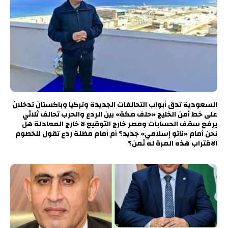
السعودية تدق أبواب التحالفات الجديدة وتركيا وباكستان تدخلان
على خط أمن الخليج «حلف مكة» بين الردع والحرب تحالف ثلاثي
يرفع سقف الحسابات ومصر خارج التوقيع لا خارج المعادلة هل
نحن أمام «ناتو إسلامي» جديد؟ أم أمام مظلة ردع تقول للخصوم
الاقتراب هذه المرة له ثمن؟