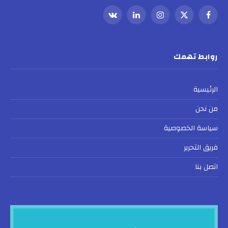
فيسبوك
X
الانستغرام
لينكدإن
VKontakte
(Twitter)
روابط تهمك
الرئيسية
من نحن
سياسة الخصوصية
فريق التحرير
اتصل بنا