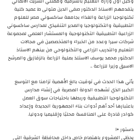
وكيل اول وزارة التعليم بالشرقية وممثلي الشريك الألماني
يتقدمهم الاسناذ الدكتور صفى الدين متولى ط عميد كلية
تكنولوجيا الزراعة والغذاء بجامعة ساكسوني مصر للعلوم
التطبيقية والتكنولوجيا والمدير التنفيذي لمدارس ساكسوني
الزراعية التطبيقية التكنولوجية والمستشار العلمي لمجموعة
شركات سيرا وعدد من الخبراء والمتخصصين في مجالات
التعليم والتدريب الزراعي والتكنولوجي من بينهم الاستاذ
الدكتور محمد يوسف الاستلذ بملية الزراعة بالزقازيق والمرشح
الاسبق وزيرا للزراعة ..
يأتي هذا الحدث في توقيت بالغ الأهمية تزامنا مع التوسع
الكبير الذي تشهده الدولة المصرية في إنشاء مدارس
التكنولوجيا التطبيقية وربطها باحتياجات سوق العمل
باعتبارها أحد أهم أدوات بناء الجمهورية الجديدة وإعداد
كوادر قادرة على المنافسة محليًا وإقليميا ودوليا.
دستور +١
يحظى المشروع باهتمام خاص داخل محافظة الشرقية التي