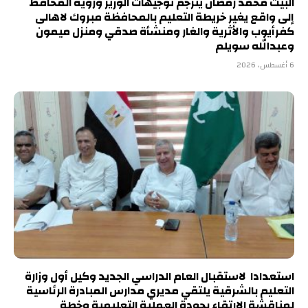
البيت محمد رمضان يترجم توجيهات الوزير ورؤية المحافظ
إلى واقع يغير خريطة التعليم بالمحافظة مبروك لاهالى
كفرأيوب والأثرية والغار ومنشأة صدقي ومنزل ميمون
وعبدالله سويلم
6 أغسطس، 2026
استعدادا لاستقبال العام الدراسي الجديد وكيل أول وزارة
التعليم بالشرقية يلتقي مديري مدارس المبادرة الرئاسية
لمناقشة الارتقاء بجودة العملية التعليمية وخطة