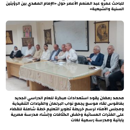
للباحث عمرو عبد المنعم الأعصر حول «الإمام المهدي بين الرؤيتين
السنية والشيعية»
محمد رمضان يقود استعدادات مبكرة للعام الدراسي الجديد
بفاقوس لقاء موسع يجمع نواب البرلمان والقيادات التنفيذية
ومجلس الأمناء لرسم خريطة تطوير التعليم خطة شاملة للقضاء
على الفترات المسائية وخفض الكثافات وإنشاء مدرسة مصرية
يابانية ومدرسة رسمية لغات