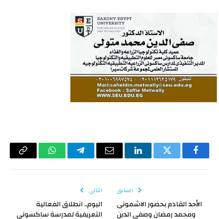
فيسبوك
تويتر
لينكدإن
البريد
تيلقرام
واتساب
Copy
الإلكتروني
Link
السابق
التالي
الأحد القادم بحضور الاشمونى
اليوم.. انطلاق الفعالية
ومحمد رمضان وصفى الدين
التعريفية لمدرسة ساكسوني