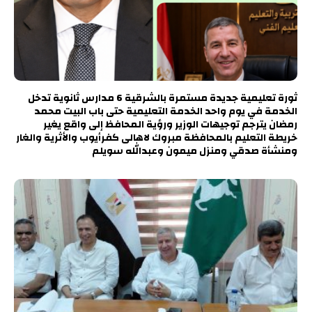
ثورة تعليمية جديدة مستمرة بالشرقية 6 مدارس ثانوية تدخل
الخدمة في يوم واحد الخدمة التعليمية حتى باب البيت محمد
رمضان يترجم توجيهات الوزير ورؤية المحافظ إلى واقع يغير
خريطة التعليم بالمحافظة مبروك لاهالى كفرأيوب والأثرية والغار
ومنشأة صدقي ومنزل ميمون وعبدالله سويلم