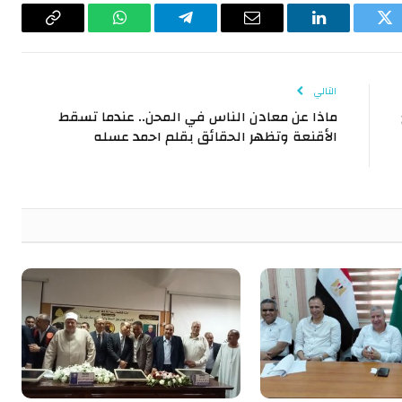
تويتر
لينكدإن
البريد
تيلقرام
واتساب
Copy
الإلكتروني
Link
التالي
ماذا عن معادن الناس في المحن.. عندما تسقط
الأقنعة وتظهر الحقائق بقلم احمد عسله