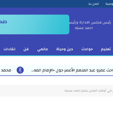
وصية
اتصل بنا
رئيس مجلس الادارة ورئيس التحرير
احمد عسله
تعليم
حوادث
دين وحياة
عالمي
فن
لقاءات
 «الإمام المه...
محمد رمضان يقود استعدادات مبكرة لل
في أوقات المحن بقلم احمد عسله