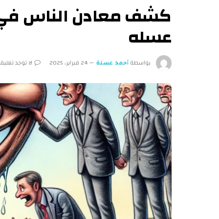
كشف معادن الناس في أ
عسله
بواسطة
أحمد عسلة
24 فبراير، 2025
لا توجد تعليق