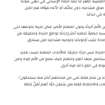
لعصيبة تُظهر لنا أيضًا النقاء الإنساني في أبهى صوره
دق مشاعره دون تكلّف أو ادّعاء هؤلاء هم الذين
في حياتنا.
لألم أحيانًا يكون المعلم الأكبر. فكل تجربة نخوضها حتى
ا حكمةً تجعلنا أكثر إدراكًا لواقع الحياة ولحقيقة من
عادة ترتيب أولوياتنا وتوجيه مشاعرنا لمن يستحق.
 الحياة ليس خيارًا حكيمًا. فالأحداث الصعبة ليست مجرد
خلص منها العِبَر ونتعلم كيف نصنع من الألم قوة ومن
سقوط في الفخ ذاته مرة أخرى.
أحد بل نندم فقط على من منحناهم أكثر مما يستحقون”،
ت والاحتفاظ فقط بمن يثبتون حقًا أنهم أهلٌ للثقة