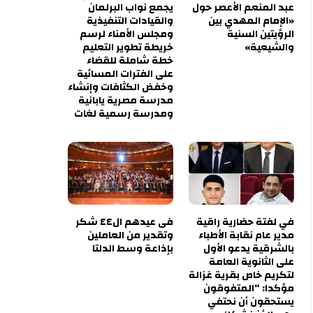
عبد المنعم الأعصر حول
يجمع نواب البرلمان
«الإمام المهدي بين
والقيادات التنفيذية
الرؤيتين السنية
ومجلس الأمناء لرسم
والشيعية»
خريطة تطوير التعليم
خطة شاملة للقضاء
على الفترات المسائية
وخفض الكثافات وإنشاء
مدرسة مصرية يابانية
ومدرسة رسمية لغات
في لفتة حضارية راقية
فى عيدهم ال٤٤ شكر
مدير عام نقابة الأطباء
وتقدير من العاملين
بالشرقية يدعو الأول
بإذاعة وسط الدلتا
على الثانوية العامة
لتكريم خاص بقرية غزالة
مؤكدا: “المتفوقون
يستحقون أن نحتفي