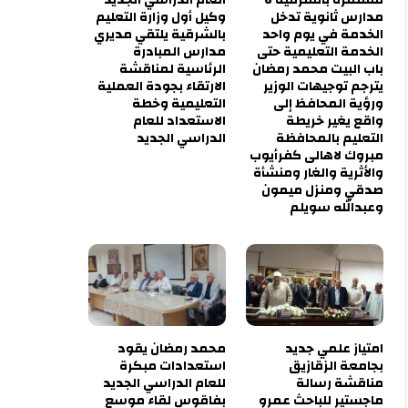
مدارس ثانوية تدخل
وكيل أول وزارة التعليم
الخدمة في يوم واحد
بالشرقية يلتقي مديري
الخدمة التعليمية حتى
مدارس المبادرة
باب البيت محمد رمضان
الرئاسية لمناقشة
يترجم توجيهات الوزير
الارتقاء بجودة العملية
ورؤية المحافظ إلى
التعليمية وخطة
واقع يغير خريطة
الاستعداد للعام
التعليم بالمحافظة
الدراسي الجديد
مبروك لاهالى كفرأيوب
والأثرية والغار ومنشأة
صدقي ومنزل ميمون
وعبدالله سويلم
امتياز علمي جديد
محمد رمضان يقود
بجامعة الزقازيق
استعدادات مبكرة
مناقشة رسالة
للعام الدراسي الجديد
ماجستير للباحث عمرو
بفاقوس لقاء موسع