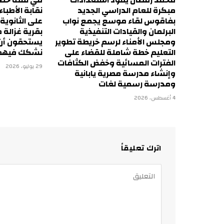
محمد رمضان يقود استعدادات
في لفتة حضار
مبكرة للعام الدراسي الجديد
نقابة الأطباء
بفاقوس لقاء موسع يجمع نواب
على الثانوية
البرلمان والقيادات التنفيذية
بقرية غزالة 
ومجلس الأمناء لرسم خريطة تطوير
يستحقون أن 
التعليم خطة شاملة للقضاء على
نشكك فيهم
الفترات المسائية وخفض الكثافات
29 يوليو، 2026
وإنشاء مدرسة مصرية يابانية
ومدرسة رسمية لغات
4 أغسطس، 2026
اترك تعليقاً