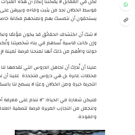
لكن في المقابل لا يمكننا إنكار أن هذه الفترات ا
فوسط الخذلان نجد من يثبت وفاءه ويبرهن على ص
يستحقون أن نتمسك بهم ونمنحهم مكانة خاصة 
لا شك أن اكتشاف الحقائق قد يكون مؤلمًا ولكن ا
وإن كانت قاسية تُساهم في بناء شخصيتنا وتُكسبن
حولنا والأهم من ذلك أنها تمنحنا فرصة ثمينة لإ
علينا أن نُدرك أن تجاهل الدروس التي تقدمها لنا
محطات عابرة بل هي دروس متجددة علينا أن نست
التجربة خبرة ومن الخذلان وعيًا لا يسمح لنا بال
فليكن شعارنا في الحياة: “لا نندم على معرفة 
ولنجعل من التجارب المريرة فرصة لتصفية العلاقا
والمودة.