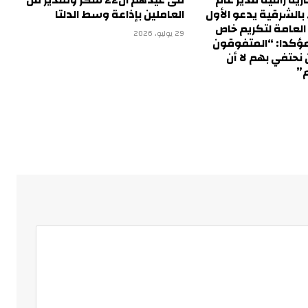
ية راقية مدير عام
فى عيدهم ال٤٤ شكر وتقدير من
 بالشرقية يدعو الأول
العاملين بإذاعة وسط الدلتا
 العامة لتكريم خاص
29 يوليو، 2026
مؤكدا: “المتفوقون
نحتفي بهم لا أن
”