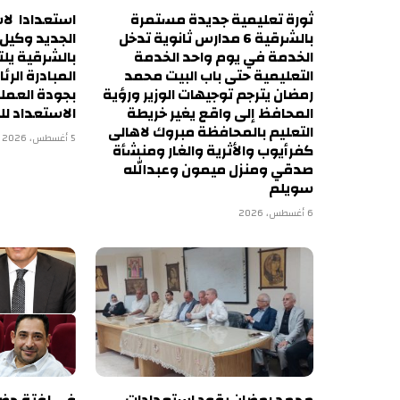
ثورة تعليمية جديدة مستمرة
استعدادا لاس
بالشرقية 6 مدارس ثانوية تدخل
الجديد وكيل أ
الخدمة في يوم واحد الخدمة
بالشرقية يل
التعليمية حتى باب البيت محمد
المبادرة الرئ
رمضان يترجم توجيهات الوزير ورؤية
بجودة العمل
المحافظ إلى واقع يغير خريطة
الاستعداد لل
التعليم بالمحافظة مبروك لاهالى
5 أغسطس، 2026
كفرأيوب والأثرية والغار ومنشأة
صدقي ومنزل ميمون وعبدالله
سويلم
6 أغسطس، 2026