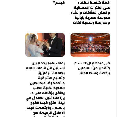
خطة شاملة للقضاء
فيهم”
على الفترات المسائية
وخفض الكثافات وإنشاء
مدرسة مصرية يابانية
ومدرسة رسمية لغات
فى عيدهم ال٤٤ شكر
زفاف بهيج يجمع بين
وتقدير من العاملين
أسرتين من قامات العلم
بإذاعة وسط الدلتا
بجامعة الزقازيق
وتعليم الشرقية
د.أحمد رضا عبدالجليل
المعيد بكلية الطب
يحتفل بزفافه على د.
يارا علاء نبيل الصادق في
ليلة امتزج فيها الفرح
بالعلم.. واجتمعت فيها
الأخلاق الرفيعة مع