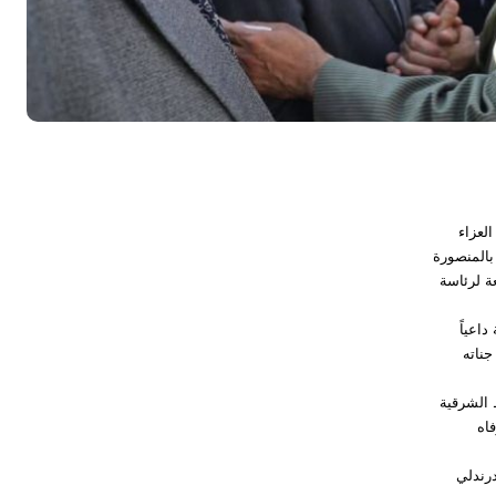
لعزاء
بالمنصورة
عة لرئاسة
اعياً
جناته
 الشرقية
اه
درندلي