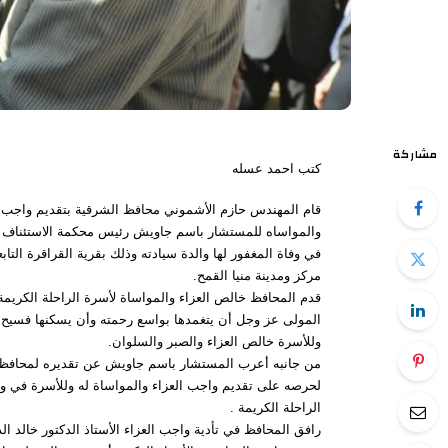
مشاركة
كتب احمد عسله
قام المهندس حازم الأشموني محافظ الشرقية بتقديم واجب ا
والمواساه للمستشار باسم جاويش رئيس محكمة الاستئناف 
في وفاة المغفور لها والدة سيادته وذلك بقرية القراقرة التاب
مركز ومدينة منيا القمح.
قدم المحافظ خالص العزاء والمواساة لأسرة الراحلة الكريمة د
المولى عز وجل أن يتغمدها بواسع رحمته وأن يسكنها فسيح 
وللأسرة خالص العزاء والصبر والسلوان.
من جانبه أعرب المستشار باسم جاويش عن تقديره لمحافظ
لحرصه على تقديم واجب العزاء والمواساة له وللأسرة في وف
الراحلة الكريمة .
رافق المحافظ في تأدية واجب العزاء الأستاذ الدكتور خالد ال