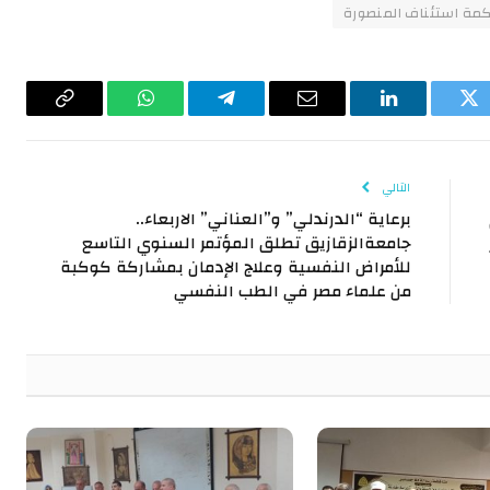
كمة استئناف المنصورة
تويتر
لينكدإن
البريد
تيلقرام
واتساب
Copy
الإلكتروني
Link
التالي
برعاية “الدرندلي” و”العناني” الاربعاء..
جامعةالزقازيق تطلق المؤتمر السنوي التاسع
للأمراض النفسية وعلاج الإدمان بمشاركة كوكبة
من علماء مصر في الطب النفسي