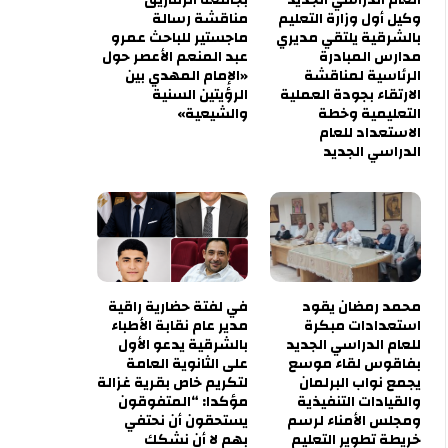
وكيل أول وزارة التعليم
مناقشة رسالة
بالشرقية يلتقي مديري
ماجستير للباحث عمرو
مدارس المبادرة
عبد المنعم الأعصر حول
الرئاسية لمناقشة
«الإمام المهدي بين
الارتقاء بجودة العملية
الرؤيتين السنية
التعليمية وخطة
والشيعية»
الاستعداد للعام
الدراسي الجديد
محمد رمضان يقود
في لفتة حضارية راقية
استعدادات مبكرة
مدير عام نقابة الأطباء
للعام الدراسي الجديد
بالشرقية يدعو الأول
بفاقوس لقاء موسع
على الثانوية العامة
يجمع نواب البرلمان
لتكريم خاص بقرية غزالة
والقيادات التنفيذية
مؤكدا: “المتفوقون
ومجلس الأمناء لرسم
يستحقون أن نحتفي
خريطة تطوير التعليم
بهم لا أن نشكك