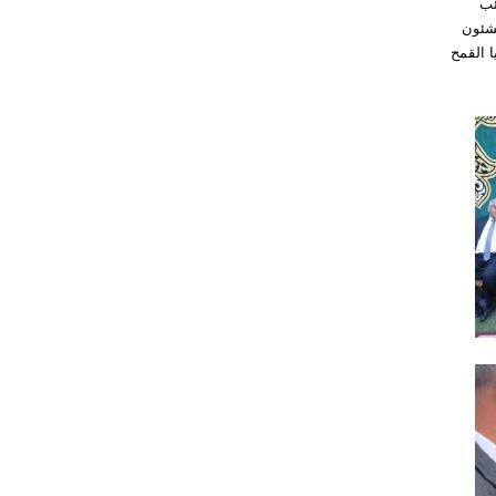
ئب
لشئون
ا القمح