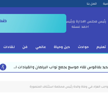
صية
اتصل بنا
رئيس مجلس الادارة ورئيس التحرير
احمد عسله
تعليم
حوادث
دين وحياة
عالمي
فن
لقاءات
البرلمان والقيادات ا...
في لفتة حضارية راقية مدير عام
واجب العزاء في وفاة والدة رئيس محكمة استئناف المنصورة