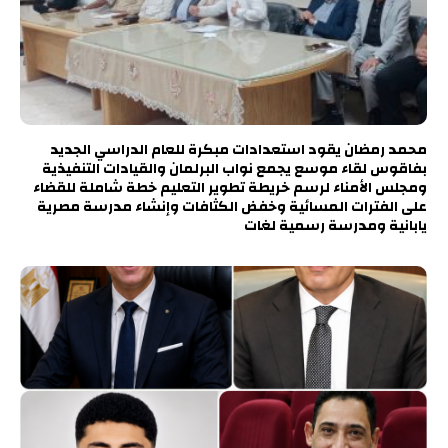
محمد رمضان يقود استعدادات مبكرة للعام الدراسي الجديد
بفاقوس لقاء موسع يجمع نواب البرلمان والقيادات التنفيذية
ومجلس الأمناء لرسم خريطة تطوير التعليم خطة شاملة للقضاء
على الفترات المسائية وخفض الكثافات وإنشاء مدرسة مصرية
يابانية ومدرسة رسمية لغات