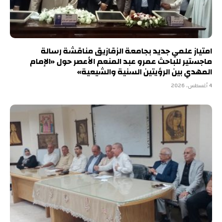
امتياز علمي جديد بجامعة الزقازيق مناقشة رسالة
ماجستير للباحث عمرو عبد المنعم الأعصر حول «الإمام
المهدي بين الرؤيتين السنية والشيعية»
4 أغسطس، 2026