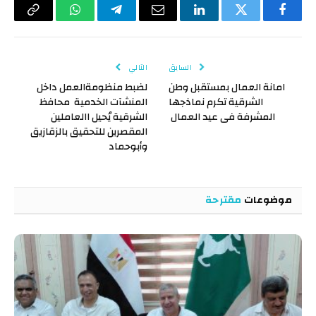
فيسبوك
تويتر
لينكدإن
البريد
تيلقرام
واتساب
Copy
الإلكتروني
Link
السابق
التالي
امانة العمال بمستقبل وطن
لضبط منظومةالعمل داخل
الشرقية تكرم نماذجها
المنشآت الخدمية محافظ
المشرفة فى عيد العمال
الشرقية يُحيل االعاملين
المقصرين للتحقيق بالزقازيق
وأبوحماد
موضوعات
مقترحة