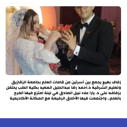
زفاف بهيج يجمع بين أسرتين من قامات العلم بجامعة الزقازيق
وتعليم الشرقية د.أحمد رضا عبدالجليل المعيد بكلية الطب يحتفل
بزفافه على د. يارا علاء نبيل الصادق في ليلة امتزج فيها الفرح
بالعلم.. واجتمعت فيها الأخلاق الرفيعة مع المكانة الأكاديمية