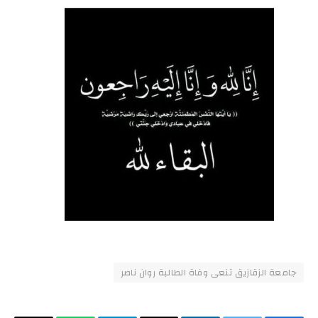
جامعة الزقازيق تنعى وفاة الطالبة روان ناصر