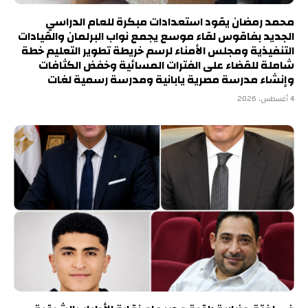
محمد رمضان يقود استعدادات مبكرة للعام الدراسي
الجديد بفاقوس لقاء موسع يجمع نواب البرلمان والقيادات
التنفيذية ومجلس الأمناء لرسم خريطة تطوير التعليم خطة
شاملة للقضاء على الفترات المسائية وخفض الكثافات
وإنشاء مدرسة مصرية يابانية ومدرسة رسمية لغات
4 أغسطس، 2026