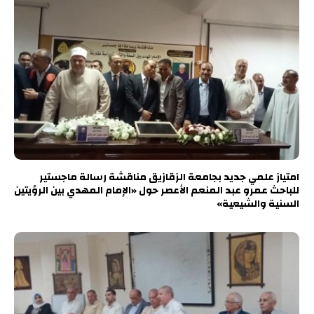
امتياز علمي جديد بجامعة الزقازيق مناقشة رسالة ماجستير
للباحث عمرو عبد المنعم الأعصر حول «الإمام المهدي بين الرؤيتين
السنية والشيعية»