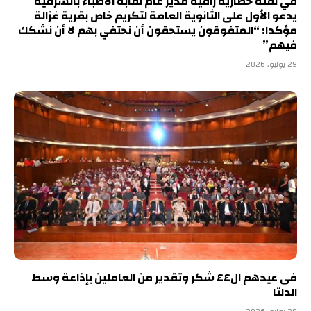
في لفتة حضارية راقية مدير عام نقابة الأطباء بالشرقية
يدعو الأول على الثانوية العامة لتكريم خاص بقرية غزالة
مؤكدا: “المتفوقون يستحقون أن نحتفي بهم لا أن نشكك
فيهم”
29 يوليو، 2026
فى عيدهم ال٤٤ شكر وتقدير من العاملين بإذاعة وسط
الدلتا