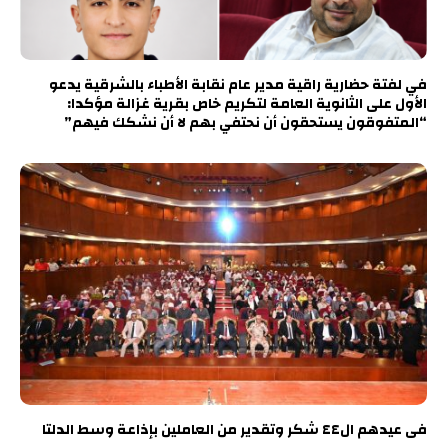
في لفتة حضارية راقية مدير عام نقابة الأطباء بالشرقية يدعو
الأول على الثانوية العامة لتكريم خاص بقرية غزالة مؤكدا:
“المتفوقون يستحقون أن نحتفي بهم لا أن نشكك فيهم”
فى عيدهم ال٤٤ شكر وتقدير من العاملين بإذاعة وسط الدلتا