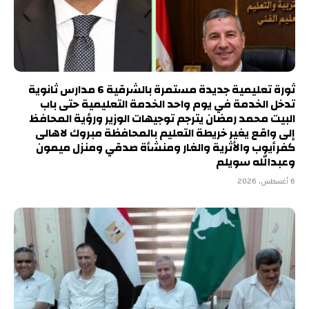
ثورة تعليمية جديدة مستمرة بالشرقية 6 مدارس ثانوية
تدخل الخدمة في يوم واحد الخدمة التعليمية حتى باب
البيت محمد رمضان يترجم توجيهات الوزير ورؤية المحافظ
إلى واقع يغير خريطة التعليم بالمحافظة مبروك لاهالى
كفرأيوب والأثرية والغار ومنشأة صدقي ومنزل ميمون
وعبدالله سويلم
6 أغسطس، 2026