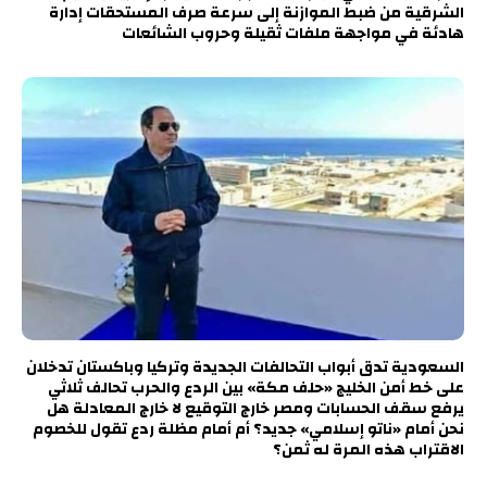
الشرقية من ضبط الموازنة إلى سرعة صرف المستحقات إدارة
هادئة في مواجهة ملفات ثقيلة وحروب الشائعات
السعودية تدق أبواب التحالفات الجديدة وتركيا وباكستان تدخلان
على خط أمن الخليج «حلف مكة» بين الردع والحرب تحالف ثلاثي
يرفع سقف الحسابات ومصر خارج التوقيع لا خارج المعادلة هل
نحن أمام «ناتو إسلامي» جديد؟ أم أمام مظلة ردع تقول للخصوم
الاقتراب هذه المرة له ثمن؟