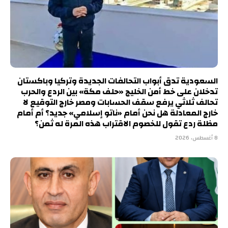
السعودية تدق أبواب التحالفات الجديدة وتركيا وباكستان
تدخلان على خط أمن الخليج «حلف مكة» بين الردع والحرب
تحالف ثلاثي يرفع سقف الحسابات ومصر خارج التوقيع لا
خارج المعادلة هل نحن أمام «ناتو إسلامي» جديد؟ أم أمام
مظلة ردع تقول للخصوم الاقتراب هذه المرة له ثمن؟
8 أغسطس، 2026