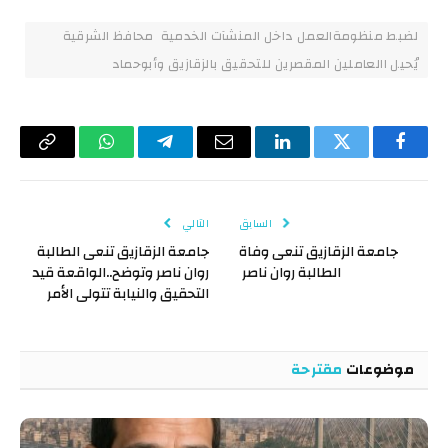
لضبط منظومةالعمل داخل المنشآت الخدمية محافظ الشرقية
يُحيل االعاملين المقصرين للتحقيق بالزقازيق وأبوحماد
فيسبوك
تويتر
لينكدإن
البريد
تيلقرام
واتساب
Copy
الإلكتروني
Link
السابق
التالي
جامعة الزقازيق تنعى وفاة
جامعة الزقازيق تنعى الطالبة
الطالبة روان ناصر
روان ناصر وتوضح..الواقعة قيد
التحقيق والنيابة تتولى الأمر
موضوعات
مقترحة