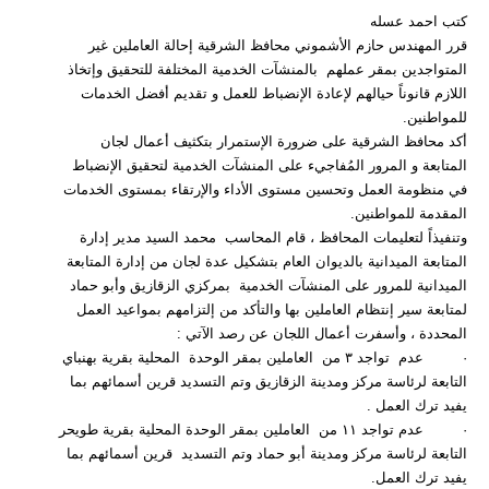
كتب احمد عسله
قرر المهندس حازم الأشموني محافظ الشرقية إحالة العاملين غير
المتواجدين بمقر عملهم بالمنشآت الخدمية المختلفة للتحقيق وإتخاذ
اللازم قانوناً حيالهم لإعادة الإنضباط للعمل و تقديم أفضل الخدمات
للمواطنين.
أكد محافظ الشرقية على ضرورة الإستمرار بتكثيف أعمال لجان
المتابعة و المرور المُفاجيء على المنشآت الخدمية لتحقيق الإنضباط
في منظومة العمل وتحسين مستوى الأداء والإرتقاء بمستوى الخدمات
المقدمة للمواطنين.
وتنفيذاً لتعليمات المحافظ ، قام المحاسب محمد السيد مدير إدارة
المتابعة الميدانية بالديوان العام بتشكيل عدة لجان من إدارة المتابعة
الميدانية للمرور على المنشآت الخدمية بمركزي الزقازيق وأبو حماد
لمتابعة سير إنتظام العاملين بها والتأكد من إلتزامهم بمواعيد العمل
المحددة ، وأسفرت أعمال اللجان عن رصد الآتي :
· عدم تواجد ٣ من العاملين بمقر الوحدة المحلية بقرية بهنباي
التابعة لرئاسة مركز ومدينة الزقازيق وتم التسديد قرين أسمائهم بما
يفيد ترك العمل .
· عدم تواجد ١١ من العاملين بمقر الوحدة المحلية بقرية طويحر
التابعة لرئاسة مركز ومدينة أبو حماد وتم التسديد قرين أسمائهم بما
يفيد ترك العمل.