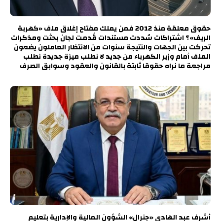
حقوق معلقة منذ 2012 فمن يملك مفتاح إغلاق ملف «كهربة
الريف»؟ اشتراكات سُددت مستندات قُدمت لجان بحثت ومذكرات
تحركت بين الجهات والنتيجة سنوات من الانتظار العاملون يضعون
الملف أمام وزير الكهرباء من جديد لا نطلب ميزة جديدة نطلب
مراجعة ما نراه حقوقا ثابتة بالقانون والعقود وسوابق الصرف
أشرف عبد الهادي «جنرال» الشؤون المالية والإدارية بتعليم