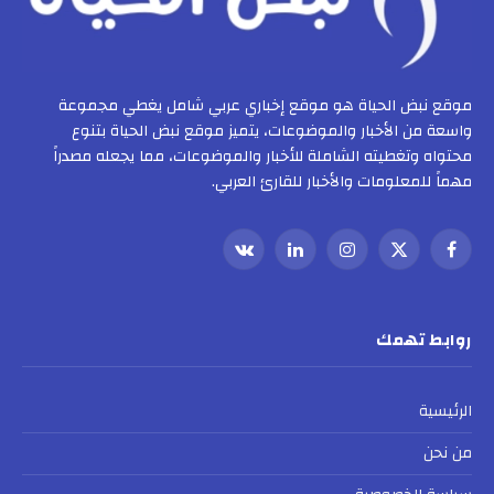
موقع نبض الحياة هو موقع إخباري عربي شامل يغطي مجموعة
واسعة من الأخبار والموضوعات، يتميز موقع نبض الحياة بتنوع
محتواه وتغطيته الشاملة للأخبار والموضوعات، مما يجعله مصدراً
مهماً للمعلومات والأخبار للقارئ العربي.
فيسبوك
X
الانستغرام
لينكدإن
VKontakte
(Twitter)
روابط تهمك
الرئيسية
من نحن