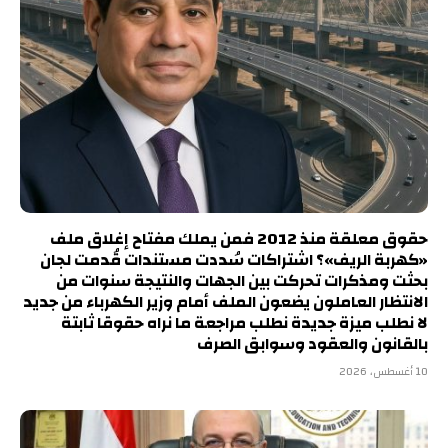
حقوق معلقة منذ 2012 فمن يملك مفتاح إغلاق ملف
«كهربة الريف»؟ اشتراكات سُددت مستندات قُدمت لجان
بحثت ومذكرات تحركت بين الجهات والنتيجة سنوات من
الانتظار العاملون يضعون الملف أمام وزير الكهرباء من جديد
لا نطلب ميزة جديدة نطلب مراجعة ما نراه حقوقا ثابتة
بالقانون والعقود وسوابق الصرف
10 أغسطس، 2026