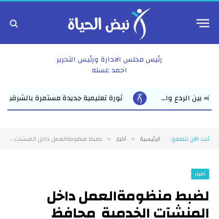
رئيس مجلس الادارة ورئيس التحرير
احمد عسله
مرة بالشرقية 6 مدارس ثانوية تدخل الخدمة في يوم واحد الخدمة التعليمية حتى باب ا...
أنت الآن تتصفح:
الرئيسية
أخبار
لضبط منظومةالعمل داخل المنشآت الخدمية محافظ الشرقية يُحيل االعاملين المقصرين للتحقيق بالزقازيق وأبوحماد
»
»
أخبار
لضبط منظومةالعمل داخل
المنشآت الخدمية محافظ