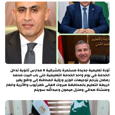
ثورة تعليمية جديدة مستمرة بالشرقية 6 مدارس ثانوية تدخل
الخدمة في يوم واحد الخدمة التعليمية حتى باب البيت محمد
رمضان يترجم توجيهات الوزير ورؤية المحافظ إلى واقع يغير
خريطة التعليم بالمحافظة مبروك لاهالى كفرأيوب والأثرية والغار
ومنشأة صدقي ومنزل ميمون وعبدالله سويلم