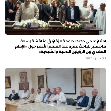
امتياز علمي جديد بجامعة الزقازيق مناقشة رسالة
ماجستير للباحث عمرو عبد المنعم الأعصر حول «الإمام
المهدي بين الرؤيتين السنية والشيعية»
4 أغسطس، 2026