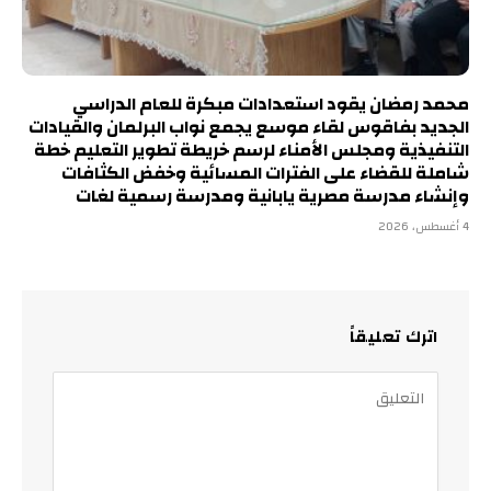
محمد رمضان يقود استعدادات مبكرة للعام الدراسي
الجديد بفاقوس لقاء موسع يجمع نواب البرلمان والقيادات
التنفيذية ومجلس الأمناء لرسم خريطة تطوير التعليم خطة
شاملة للقضاء على الفترات المسائية وخفض الكثافات
وإنشاء مدرسة مصرية يابانية ومدرسة رسمية لغات
4 أغسطس، 2026
اترك تعليقاً