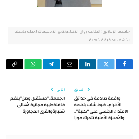
جامعة الزقازيق: الطالبة روان ابنتنا..ونتابع التحقيقات لحظة بلحظة
لكشف الحقيقة كاملة
فيسبوك
تويتر
لينكدإن
البريد
تيلقرام
واتساب
Copy
الإلكتروني
Link
السابق
التالي
واقعة صادمة في حدائق
الجمعة..”مستقبل وطن”ينظم
الأهرام.. ضبط شاب بتهمة
قافلةطبية مجانية لأهالي
الاعتداء الجنسي على “كلبة”..
شنبارةوالقرى المجاورة
والأجهزة الأمنية تتحرك فورا