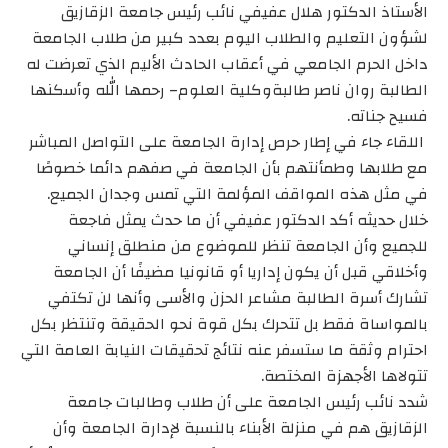
الأستاذ الدكتور هلال عفيفي نائب رئيس جامعة الزقازيق
لشؤون التعليم والطلاب اليوم بعدد كبير من طلاب الجامعة
داخل الحرم الجامعي في أعقاب الحادث الأليم الذي تعرضت له
الطالبة روان ناصر طالبةوكلية العلوم– رحمها الله وأسكنها
فسيح جناته.
اللقاء جاء في إطار حرص إدارة الجامعة على التواصل المباشر
مع طلابها وطمأنتهم بأن الجامعة في صفهم دائما خصوصًا
في مثل هذه المواقف المؤلمة التي تمس وجدان الجميع.
خلال حديثه أكد الدكتور عفيفي أن ما حدث يمثل فاجعة
للجميع وأن الجامعة تنظر للموضوع من منطلق إنساني
وأخلاقي قبل أن يكون إداريا أو قانونيا مضيفًا أن الجامعة
تشارك أسرة الطالبة مشاعر الحزن والأسى وأنها لن تكتفي
بالمواساة فقط بل تتحرك بكل قوة نحو الحقيقة وتنتظر بكل
احترام وثقة ما ستسفر عنه نتائج تحقيقات النيابة العامة التي
تتولاها الأجهزة المختصة.
شدد نائب رئيس الجامعة على أن طلاب وطالبات جامعة
الزقازيق هم في منزلة الأبناء بالنسبة لإدارة الجامعة وأن