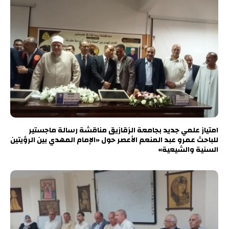
امتياز علمي جديد بجامعة الزقازيق مناقشة رسالة ماجستير
للباحث عمرو عبد المنعم الأعصر حول «الإمام المهدي بين الرؤيتين
السنية والشيعية»