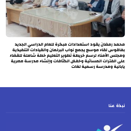
محمد رمضان يقود استعدادات مبكرة للعام الدراسي الجديد
بفاقوس لقاء موسع يجمع نواب البرلمان والقيادات التنفيذية
ومجلس الأمناء لرسم خريطة تطوير التعليم خطة شاملة للقضاء
على الفترات المسائية وخفض الكثافات وإنشاء مدرسة مصرية
يابانية ومدرسة رسمية لغات
نبذة عنا