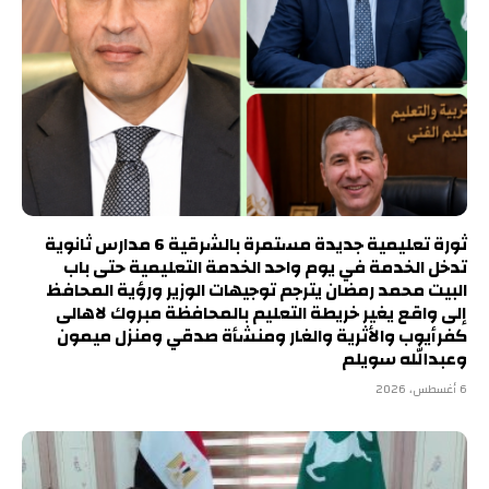
ثورة تعليمية جديدة مستمرة بالشرقية 6 مدارس ثانوية
تدخل الخدمة في يوم واحد الخدمة التعليمية حتى باب
البيت محمد رمضان يترجم توجيهات الوزير ورؤية المحافظ
إلى واقع يغير خريطة التعليم بالمحافظة مبروك لاهالى
كفرأيوب والأثرية والغار ومنشأة صدقي ومنزل ميمون
وعبدالله سويلم
6 أغسطس، 2026