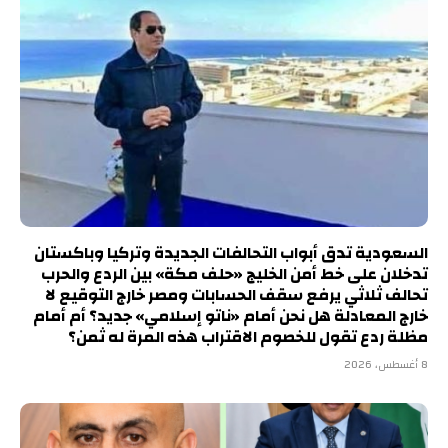
السعودية تدق أبواب التحالفات الجديدة وتركيا وباكستان
تدخلان على خط أمن الخليج «حلف مكة» بين الردع والحرب
تحالف ثلاثي يرفع سقف الحسابات ومصر خارج التوقيع لا
خارج المعادلة هل نحن أمام «ناتو إسلامي» جديد؟ أم أمام
مظلة ردع تقول للخصوم الاقتراب هذه المرة له ثمن؟
8 أغسطس، 2026