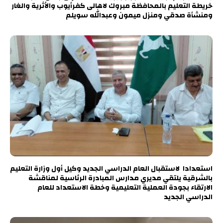
خريطة التعليم بالمحافظة مبروك لاهالى كفرأيوب والأثرية والغار
ومنشأة صدقي ومنزل ميمون وعبدالله سويلم
استعدادا لاستقبال العام الدراسي الجديد وكيل أول وزارة التعليم
بالشرقية يلتقي مديري مدارس المبادرة الرئاسية لمناقشة
الارتقاء بجودة العملية التعليمية وخطة الاستعداد للعام
الدراسي الجديد