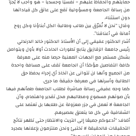
حمايتهم والحفاظ عليهم – نفسيًا وجسديا – هو واجب لا يُجزأ
من رسالة الجامعة ومسؤولية تقع على عاتق كل قياداتها
دون استثناء.
وقال: “نحن لا نُفرّق بين طالب وطالبة الكل أبناؤنا وكل روح
أمانة في أعناقنا”.
أشار الدكتور عفيفي إلى أن الأستاذ الدكتور خالد الدرندلي
رئيس جامعة الزقازيق يتابع تطورات الحادث أولا بأول ويتواصل
بشكل مستمر مع الجهات المعنية حرصا منه على معرفة
كافة التفاصيل مؤكدًا أن الجامعة تقف على مسافة واحدة
من الجميع وأنها لن تتوانى عن اتخاذ أي إجراء يحفظ حق
الطالبة وأسرتها في معرفة حقيقة ما جرى.
كما وجه عفيفي رسالة مباشرة لطلاب الجامعة طمأنهم فيها
بأن صوتهم مسموع ومطالبهم محل تقدير واهتمام، وأن
الجامعة لا تعمل في جزر معزولة عن طلابها بل تعتمد على
الشفافية في كل ما يتعلق بمصيرهم.
أضاف: “أدعوكم جميعًا إلى التريث والانتظار حتى تظهر نتائج
التحقيقات فالحقيقة لا تختبئ ونحن ملتزمون بإعلانها بمجرد
صدورها من الجهات الرسمية”.