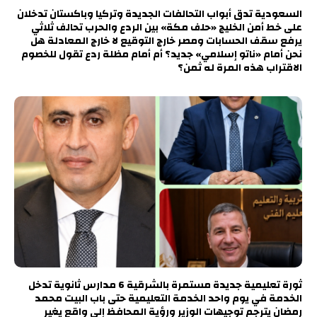
السعودية تدق أبواب التحالفات الجديدة وتركيا وباكستان تدخلان
على خط أمن الخليج «حلف مكة» بين الردع والحرب تحالف ثلاثي
يرفع سقف الحسابات ومصر خارج التوقيع لا خارج المعادلة هل
نحن أمام «ناتو إسلامي» جديد؟ أم أمام مظلة ردع تقول للخصوم
الاقتراب هذه المرة له ثمن؟
ثورة تعليمية جديدة مستمرة بالشرقية 6 مدارس ثانوية تدخل
الخدمة في يوم واحد الخدمة التعليمية حتى باب البيت محمد
رمضان يترجم توجيهات الوزير ورؤية المحافظ إلى واقع يغير