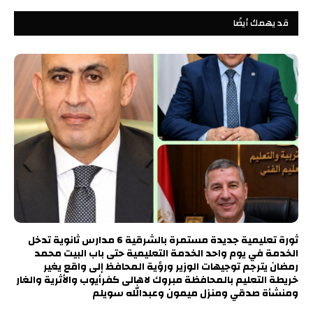
قد يهمك أيضًا
ثورة تعليمية جديدة مستمرة بالشرقية 6 مدارس ثانوية تدخل
الخدمة في يوم واحد الخدمة التعليمية حتى باب البيت محمد
رمضان يترجم توجيهات الوزير ورؤية المحافظ إلى واقع يغير
خريطة التعليم بالمحافظة مبروك لاهالى كفرأيوب والأثرية والغار
ومنشأة صدقي ومنزل ميمون وعبدالله سويلم