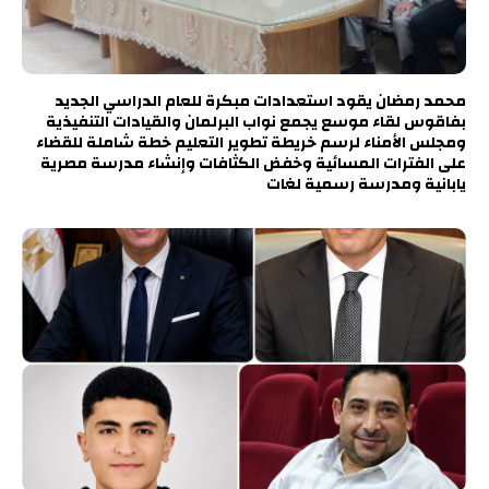
محمد رمضان يقود استعدادات مبكرة للعام الدراسي الجديد
بفاقوس لقاء موسع يجمع نواب البرلمان والقيادات التنفيذية
ومجلس الأمناء لرسم خريطة تطوير التعليم خطة شاملة للقضاء
على الفترات المسائية وخفض الكثافات وإنشاء مدرسة مصرية
يابانية ومدرسة رسمية لغات