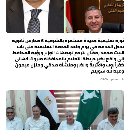
ثورة تعليمية جديدة مستمرة بالشرقية 6 مدارس ثانوية
تدخل الخدمة في يوم واحد الخدمة التعليمية حتى باب
البيت محمد رمضان يترجم توجيهات الوزير ورؤية المحافظ
إلى واقع يغير خريطة التعليم بالمحافظة مبروك لاهالى
كفرأيوب والأثرية والغار ومنشأة صدقي ومنزل ميمون
وعبدالله سويلم
6 أغسطس، 2026