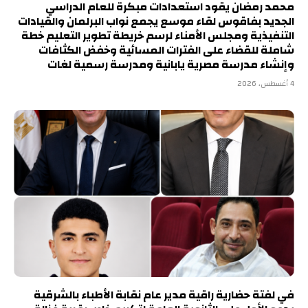
محمد رمضان يقود استعدادات مبكرة للعام الدراسي
الجديد بفاقوس لقاء موسع يجمع نواب البرلمان والقيادات
التنفيذية ومجلس الأمناء لرسم خريطة تطوير التعليم خطة
شاملة للقضاء على الفترات المسائية وخفض الكثافات
وإنشاء مدرسة مصرية يابانية ومدرسة رسمية لغات
4 أغسطس، 2026
في لفتة حضارية راقية مدير عام نقابة الأطباء بالشرقية