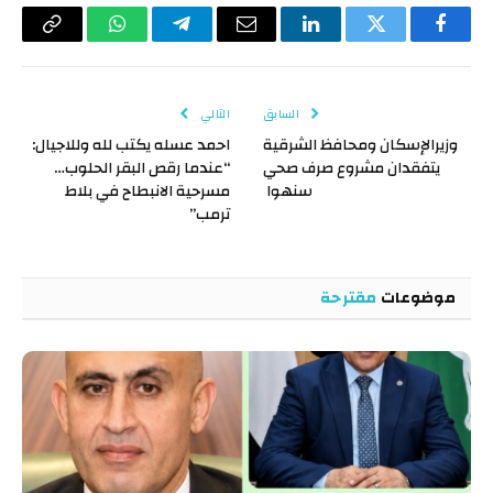
فيسبوك
تويتر
لينكدإن
البريد
تيلقرام
واتساب
Copy
الإلكتروني
Link
السابق
التالي
وزيرالإسكان ومحافظ الشرقية
احمد عسله يكتب لله وللاجيال:
يتفقدان مشروع صرف صحي
“عندما رقص البقر الحلوب…
سنهوا
مسرحية الانبطاح في بلاط
ترمب”
موضوعات
مقترحة