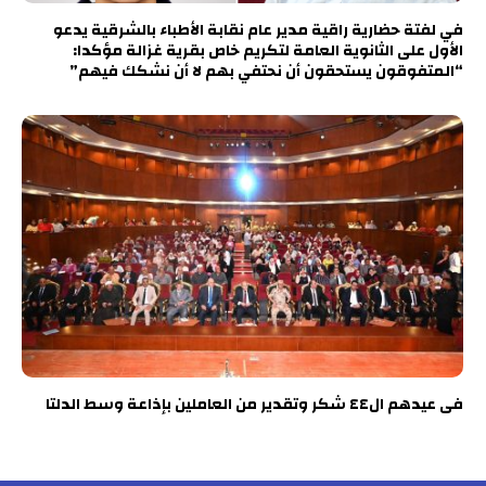
في لفتة حضارية راقية مدير عام نقابة الأطباء بالشرقية يدعو
الأول على الثانوية العامة لتكريم خاص بقرية غزالة مؤكدا:
“المتفوقون يستحقون أن نحتفي بهم لا أن نشكك فيهم”
فى عيدهم ال٤٤ شكر وتقدير من العاملين بإذاعة وسط الدلتا