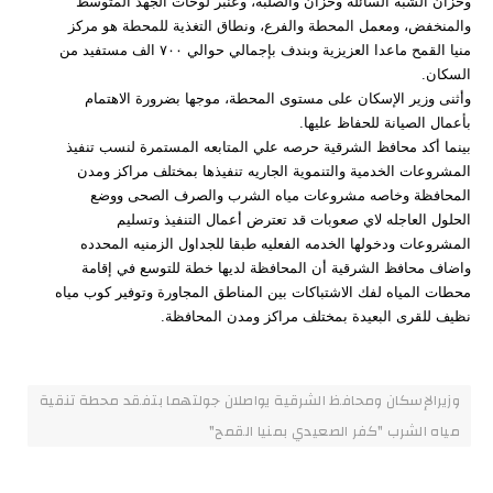
وخزان الشبة السائلة وخزان والصلبة، وعنبر لوحات الجهد المتوسط
والمنخفض، ومعمل المحطة والفرع، ونطاق التغذية للمحطة هو مركز
منيا القمح ماعدا العزيزية وبندف بإجمالي حوالي ٧٠٠ الف مستفيد من
السكان.
وأثنى وزير الإسكان على مستوى المحطة، موجها بضرورة الاهتمام
بأعمال الصيانة للحفاظ عليها.
بينما أكد محافظ الشرقية حرصه علي المتابعه المستمرة لنسب تنفيذ
المشروعات الخدمية والتنموية الجاريه تنفيذها بمختلف مراكز ومدن
المحافظة وخاصه مشروعات مياه الشرب والصرف الصحى ووضع
الحلول العاجله لاي صعوبات قد تعترض أعمال التنفيذ وتسليم
المشروعات ودخولها الخدمه الفعليه طبقا للجداول الزمنيه المحدده
واضاف محافظ الشرقية أن المحافظة لديها خطة للتوسع في إقامة
محطات المياه لفك الاشتباكات بين المناطق المجاورة وتوفير كوب مياه
نظيف للقرى البعيدة بمختلف مراكز ومدن المحافظة.
وزيرالإسكان ومحافظ الشرقية يواصلان جولتهما بتفقد محطة تنقية
مياه الشرب "كفر الصعيدي بمنيا القمح"