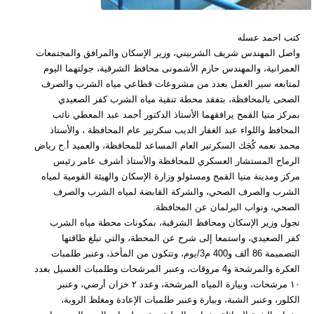
كتب احمد عسله
واصل المهندس شريف الشربيني، وزير الإسكان والمرافق والمجتمعات
العمرانية، والمهندس حازم الأشمونى محافظ الشرقية، جولتهما اليوم
لمتابعه سير العمل بعدد من مشروعات قطاعي مياه الشرب والصرف
الصحى بالمحافظة، بتفقد محطة تنقية مياه الشرب كفر الصعيدي
بمركز منيا القمح يرافقهما الأستاذ الدكتور أحمد عبد المعطي نائب
المحافظ واللواء عبد الغفار الديب سكرتير عام المحافظة ، والأستاذ
محمد نعمه كُجَك السكرتير العام المساعد للمحافظة، والعميد أ.ح رياض
الرماح المستشار العسكري للمحافظة والأستاذ أشرف عامر رئيس
مركز ومدينة منيا القمح ومسئولو وزارة الإسكان والهيئة القومية لمياه
الشرب والصرف الصحي، والشركة القابضة لمياه الشرب والصرف
الصحي، ونواب البرلمان عن المحافظة.
تجول وزير الإسكان ومحافظ الشرقية، بمكونات محطة مياه الشرب
كفر الصعيدي، واستمعا إلى شرح عن المحطة، والتي تبلغ طاقتها
التصميمة 86 ألف و400 م3/يوم، وتتكون من المأخذ، وعنبر طلمبات
العكرة والمرشحة و4 مروقات، وعنبر المرشحات وطلمبات الغسيل بعدد
۱۰ مرشحات، وبيارة المياه المرشحة، وعدد ۲ خزان أرضي، وعنبر
الكلور، وعنبر الشبة، وبيارة وعنبر طلمبات الإعادة ومغلظ الروبة،