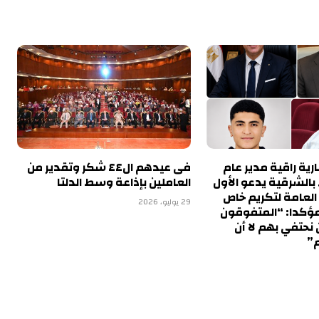
ية راقية مدير عام
فى عيدهم ال٤٤ شكر وتقدير من
 بالشرقية يدعو الأول
العاملين بإذاعة وسط الدلتا
 العامة لتكريم خاص
29 يوليو، 2026
مؤكدا: “المتفوقون
نحتفي بهم لا أن
”