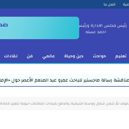
صية
اتصل بنا
رئيس مجلس الادارة ورئيس التحرير
احمد عسله
تعليم
حوادث
دين وحياة
عالمي
فن
لقاءات
مرو عبد المنعم الأعصر حول «الإمام المه...
محمد رمضان
لصفوف لمّ شمل شمال ووسط الشرقية..والدفع بقيادات لقطاعات حيوية لتعزيز كفاءة ك