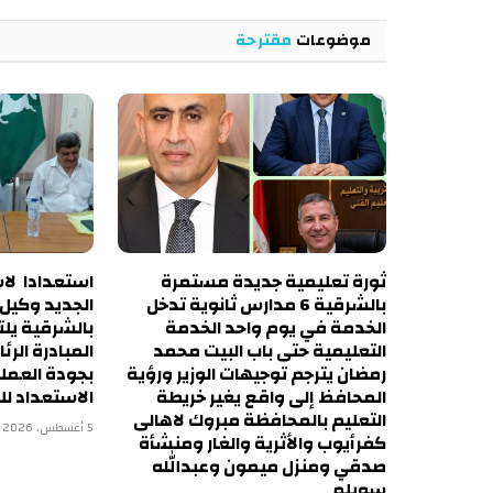
موضوعات
مقترحة
ثورة تعليمية جديدة مستمرة
استعدادا لاس
بالشرقية 6 مدارس ثانوية تدخل
الجديد وكيل أ
الخدمة في يوم واحد الخدمة
بالشرقية يل
التعليمية حتى باب البيت محمد
المبادرة الرئ
رمضان يترجم توجيهات الوزير ورؤية
بجودة العمل
المحافظ إلى واقع يغير خريطة
الاستعداد لل
التعليم بالمحافظة مبروك لاهالى
5 أغسطس، 2026
كفرأيوب والأثرية والغار ومنشأة
صدقي ومنزل ميمون وعبدالله
سويلم