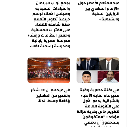
عبد المنعم الأعصر حول
يجمع نواب البرلمان
«الإمام المهدي بين
والقيادات التنفيذية
الرؤيتين السنية
ومجلس الأمناء لرسم
والشيعية»
خريطة تطوير التعليم
خطة شاملة للقضاء
على الفترات المسائية
وخفض الكثافات وإنشاء
مدرسة مصرية يابانية
ومدرسة رسمية لغات
في لفتة حضارية راقية
فى عيدهم ال٤٤ شكر
مدير عام نقابة الأطباء
وتقدير من العاملين
بالشرقية يدعو الأول
بإذاعة وسط الدلتا
على الثانوية العامة
لتكريم خاص بقرية غزالة
مؤكدا: “المتفوقون
يستحقون أن نحتفي