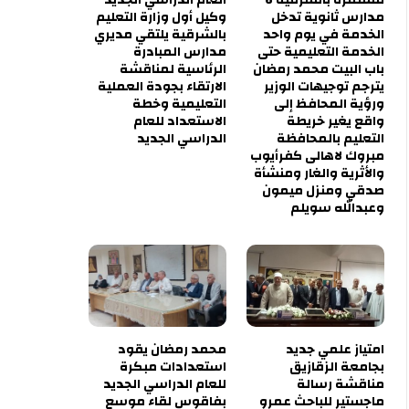
مدارس ثانوية تدخل
وكيل أول وزارة التعليم
الخدمة في يوم واحد
بالشرقية يلتقي مديري
الخدمة التعليمية حتى
مدارس المبادرة
باب البيت محمد رمضان
الرئاسية لمناقشة
يترجم توجيهات الوزير
الارتقاء بجودة العملية
ورؤية المحافظ إلى
التعليمية وخطة
واقع يغير خريطة
الاستعداد للعام
التعليم بالمحافظة
الدراسي الجديد
مبروك لاهالى كفرأيوب
والأثرية والغار ومنشأة
صدقي ومنزل ميمون
وعبدالله سويلم
امتياز علمي جديد
محمد رمضان يقود
بجامعة الزقازيق
استعدادات مبكرة
مناقشة رسالة
للعام الدراسي الجديد
ماجستير للباحث عمرو
بفاقوس لقاء موسع