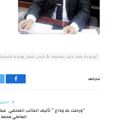
أبو وردة يعيد ترتيب الصفوف لمّ شمل شمال ووسط الشرقية..و
شاركها.
فيسبوك
السابق
“ورحلت بلا وداع ” تأليف الكاتب الصحفي عبد
العاطي محمد