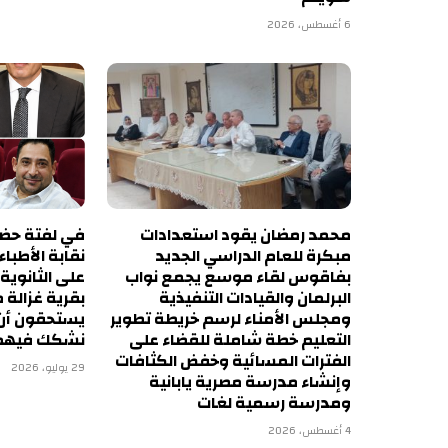
6 أغسطس، 2026
محمد رمضان يقود استعدادات
في لفتة حضار
مبكرة للعام الدراسي الجديد
نقابة الأطباء
بفاقوس لقاء موسع يجمع نواب
على الثانوية
البرلمان والقيادات التنفيذية
بقرية غزالة 
ومجلس الأمناء لرسم خريطة تطوير
يستحقون أن 
التعليم خطة شاملة للقضاء على
نشكك فيهم
الفترات المسائية وخفض الكثافات
29 يوليو، 2026
وإنشاء مدرسة مصرية يابانية
ومدرسة رسمية لغات
4 أغسطس، 2026