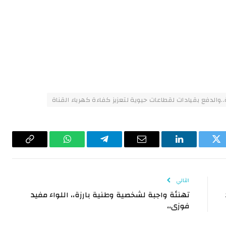
الدفع بقيادات لقطاعات حيوية لتعزيز كفاءة كهرباء القناة
تويتر
لينكدإن
البريد
تيلقرام
واتساب
Copy
الإلكتروني
Link
التالي
تهنئة واجبة لشخصية وطنية بارزة،، اللواء مفيد
فوزى،،