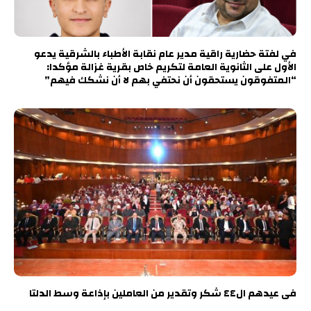
في لفتة حضارية راقية مدير عام نقابة الأطباء بالشرقية يدعو
الأول على الثانوية العامة لتكريم خاص بقرية غزالة مؤكدا:
“المتفوقون يستحقون أن نحتفي بهم لا أن نشكك فيهم”
فى عيدهم ال٤٤ شكر وتقدير من العاملين بإذاعة وسط الدلتا