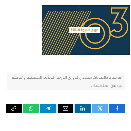
ابوحماد والقنايات يصعدان لدوري الدرجة الثالثة.. الحسينية وأبوكبير
يودعان المنافسة..
فيسبوك
تويتر
لينكدإن
البريد
تيلقرام
واتساب
Copy
الإلكتروني
Link