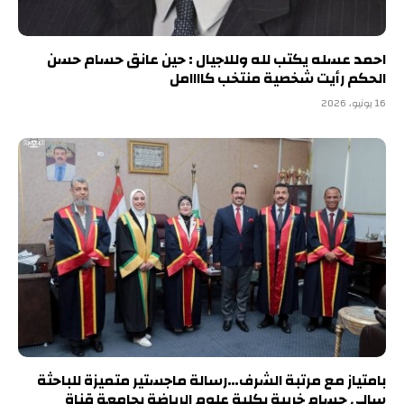
احمد عسله يكتب لله وللاجيال : حين عانق حسام حسن
الحكم رأيت شخصية منتخب كاااامل
16 يونيو، 2026
بامتياز مع مرتبة الشرف…رسالة ماجستير متميزة للباحثة
سالي حسام خريبة بكلية علوم الرياضة بجامعة قناة