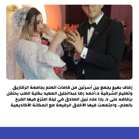
زفاف بهيج يجمع بين أسرتين من قامات العلم بجامعة الزقازيق
وتعليم الشرقية د.أحمد رضا عبدالجليل المعيد بكلية الطب يحتفل
بزفافه على د. يارا علاء نبيل الصادق في ليلة امتزج فيها الفرح
بالعلم.. واجتمعت فيها الأخلاق الرفيعة مع المكانة الأكاديمية