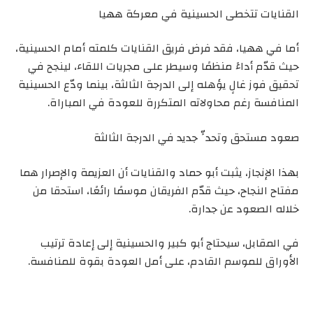
القنايات تتخطى الحسينية في معركة ههيا
أما في ههيا، فقد فرض فريق القنايات كلمته أمام الحسينية،
حيث قدّم أداءً منظمًا وسيطر على مجريات اللقاء، لينجح في
تحقيق فوز غالٍ يؤهله إلى الدرجة الثالثة، بينما ودّع الحسينية
المنافسة رغم محاولاته المتكررة للعودة في المباراة.
صعود مستحق وتحدٍّ جديد في الدرجة الثالثة
بهذا الإنجاز، يثبت أبو حماد والقنايات أن العزيمة والإصرار هما
مفتاح النجاح، حيث قدّم الفريقان موسمًا رائعًا، استحقا من
خلاله الصعود عن جدارة.
في المقابل، سيحتاج أبو كبير والحسينية إلى إعادة ترتيب
الأوراق للموسم القادم، على أمل العودة بقوة للمنافسة.