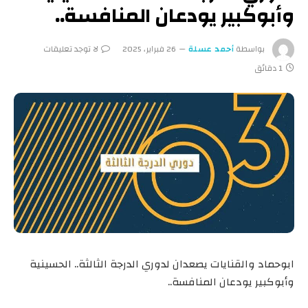
وأبوكبير يودعان المنافسة..
بواسطة
أحمد عسلة
26 فبراير، 2025
لا توجد تعليقات
1 دقائق
ابوحماد والقنايات يصعدان لدوري الدرجة الثالثة.. الحسينية
وأبوكبير يودعان المنافسة..