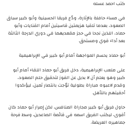
كتب احمد عسله
في مساء حافلة بالإثارة، ودّع فريقا الحسينية وأبو كبير سباق
الصعود، بعدما تلقيا هزيمتين قاسيتين أمام القنايات وأبو
حماد، اللذين نجحا في حجز مقعديهما في دوري الدرجة الثالثة
بعد أداء قوي ومستحق.
أبو حماد يحسم المواجهة أمام أبو كبير في الإبراهيمية
على ملعب الإبراهيمية، دخل فريق أبو حماد اللقاء أمام أبو
كبير وهو يعلم أن لا بديل عن الفوز لتحقيق حلم الصعود،
وقدم لاعبوه مباراة بطولية توّجت بانتصار ثمين، ليؤكدوا
أحقيتهم بالتأهل.
حاول فريق أبو كبير مجاراة المنافس، لكن إصرار أبو حماد كان
أقوى، ليكتب الفريق اسمه في قائمة الصاعدين، وسط فرحة
جماهيره العريضة.