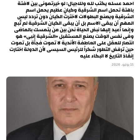
احمد عسله يكتب لله وللاجيال: لو خيرتمونى بين لافتة
باهتة تحمل اسم الشرقية وكيانٍ عظيم يحمل اسم
الشرقية ويصنع البطولات لاخترت الكيان دون تردد ليس
المهم أن يبقى الاسم بل أن يبقى الكيان الشرقية لم تُبع
وإنما أُعيد إليها نبض الحياة نحن بين من يتمسك بالماضى
وفى نفس الوقت يصنع المستقبل «الشرقية إنبى» هو
انتصار للعقل على العاطفة الأندية لا تموت فجأة بل تموت
حين ترفض التطور شكراً للرئيس السيسى لأن الدولة اختارت
إنقاذ التاريخ لا البكاء عليه
15 يوليو، 2026