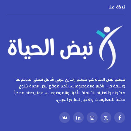
نبذة عنا
موقع نبض الحياة هو موقع إخباري عربي شامل يغطي مجموعة
واسعة من الأخبار والموضوعات، يتميز موقع نبض الحياة بتنوع
محتواه وتغطيته الشاملة للأخبار والموضوعات، مما يجعله مصدراً
مهماً للمعلومات والأخبار للقارئ العربي.
فيسبوك
X
الانستغرام
لينكدإن
VKontakte
(Twitter)